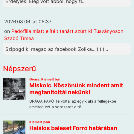
Erdélyiek! Elég volt abból, hogy ti...
2026.08.06. at 05:37
on
Pedofília miatt elítélt tanárt szúrt ki Tusványoson
Szabó Tímea
Szipogd ki magad az facebook Zolika...:):):)...
Népszerű