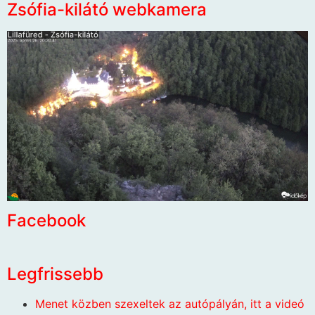
Zsófia-kilátó webkamera
Facebook
Legfrissebb
Menet közben szexeltek az autópályán, itt a videó