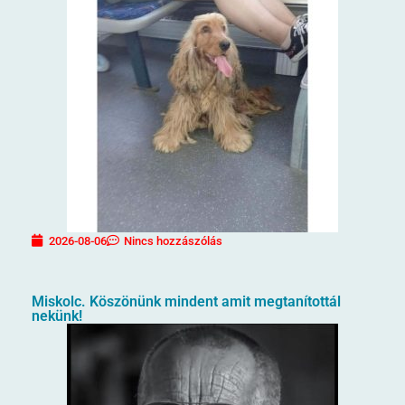
2026-08-06
Nincs hozzászólás
Miskolc. Köszönünk mindent amit megtanítottál
nekünk!