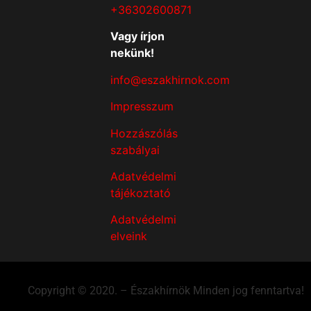
+36302600871
Vagy írjon
nekünk!
info@eszakhirnok.com
Impresszum
Hozzászólás
szabályai
Adatvédelmi
tájékoztató
Adatvédelmi
elveink
Copyright © 2020. – Északhírnök Minden jog fenntartva!