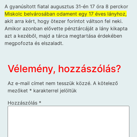
A gyanúsított fiatal augusztus 31-én 17 óra 8 perckor
Miskolc belvárosában odament egy 17 éves lányhoz,
akit arra kért, hogy ötezer forintot váltson fel neki.
Amikor azonban elővette pénztárcáját a lány kikapta
azt a kezéből, majd a tárca megtartása érdekében
megpofozta és elszaladt.
Vélemény, hozzászólás?
Az e-mail címet nem tesszük közzé.
A kötelező
mezőket
*
karakterrel jelöltük
Hozzászólás
*