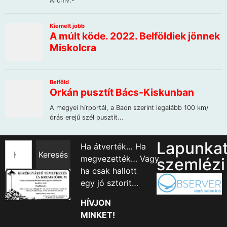
Lapunka
Ha átverték… Ha
Keresés
megvezették… Vagy
szemlézi
ha csak hallott
egy jó sztorit…
HÍVJON
MINKET!