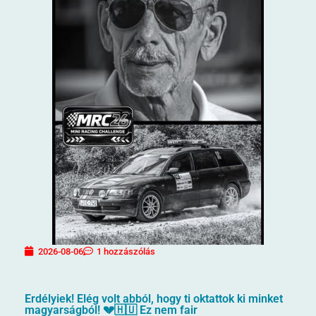
2026-08-06
1 hozzászólás
Erdélyiek! Elég volt abból, hogy ti oktattok ki minket
magyarságból! 💔🇭🇺 Ez nem fair