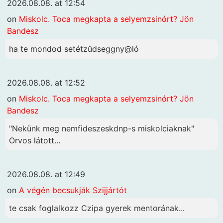
2026.08.08. at 12:54
on
Miskolc. Toca megkapta a selyemzsinórt? Jön
Bandesz
ha te mondod setétzűdseggny@ló
2026.08.08. at 12:52
on
Miskolc. Toca megkapta a selyemzsinórt? Jön
Bandesz
"Nekünk meg nemfideszeskdnp-s miskolciaknak"
Orvos látott...
2026.08.08. at 12:49
on
A végén becsukják Szijjártót
te csak foglalkozz Czipa gyerek mentorának...