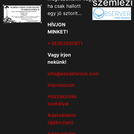
szemlézi
ha csak hallott
egy jó sztorit…
HÍVJON
MINKET!
+36302600871
Vagy írjon
nekünk!
info@eszakhirnok.com
Impresszum
Hozzászólás
szabályai
Adatvédelmi
tájékoztató
Adatvédelmi