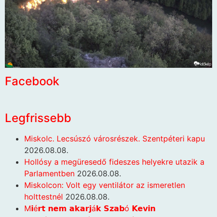
Facebook
Legfrissebb
Miskolc. Lecsúszó városrészek. Szentpéteri kapu
2026.08.08.
Hollósy a megüresedő fideszes helyekre utazik a
Parlamentben
2026.08.08.
Miskolcon: Volt egy ventilátor az ismeretlen
holttestnél
2026.08.08.
M𝗶é𝗿𝘁 𝗻𝗲𝗺 𝗮𝗸𝗮𝗿𝗷á𝗸 𝗦𝘇𝗮𝗯ó 𝗞𝗲𝘃𝗶𝗻