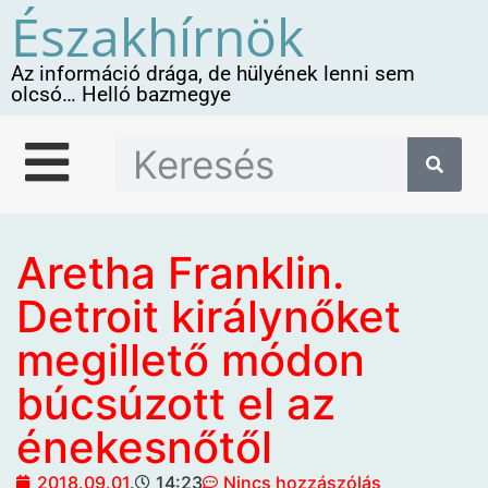
Északhírnök
Az információ drága, de hülyének lenni sem
olcsó… Helló bazmegye
Aretha Franklin.
Detroit királynőket
megillető módon
búcsúzott el az
énekesnőtől
2018.09.01.
14:23
Nincs hozzászólás