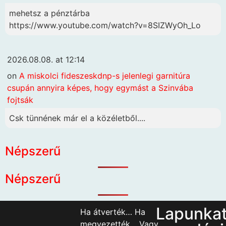
mehetsz a pénztárba
https://www.youtube.com/watch?v=8SIZWyOh_Lo
2026.08.08. at 12:14
on
A miskolci fideszeskdnp-s jelenlegi garnitúra
csupán annyira képes, hogy egymást a Szinvába
fojtsák
Csk tünnének már el a közéletből....
Népszerű
Népszerű
Lapunka
Ha átverték… Ha
megvezették… Vagy