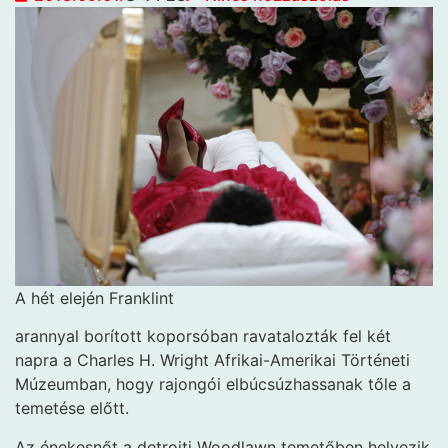
A hét elején Franklint
arannyal borított koporsóban ravatalozták fel két
napra a Charles H. Wright Afrikai-Amerikai Történeti
Múzeumban, hogy rajongói elbúcsúzhassanak tőle a
temetése előtt.
Az énekesnőt a detroiti Woodlawn temetőben helyezik