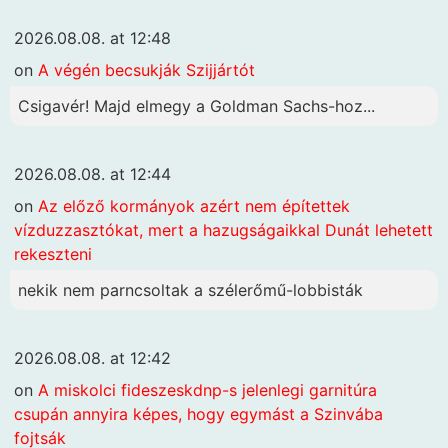
2026.08.08. at 12:48
on
A végén becsukják Szijjártót
Csigavér! Majd elmegy a Goldman Sachs-hoz...
2026.08.08. at 12:44
on
Az előző kormányok azért nem építettek
vízduzzasztókat, mert a hazugságaikkal Dunát lehetett
rekeszteni
nekik nem parncsoltak a szélerőmű-lobbisták
2026.08.08. at 12:42
on
A miskolci fideszeskdnp-s jelenlegi garnitúra
csupán annyira képes, hogy egymást a Szinvába
fojtsák