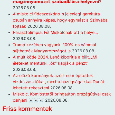
𝗺𝗮𝗴á𝗻𝗻𝘆𝗼𝗺𝗼𝘇ó𝘁 𝘀𝘇𝗮𝗯𝗮𝗱𝗹á𝗯𝗿𝗮 𝗵𝗲𝗹𝘆𝗲𝘇𝗻𝗶?
2026.08.08.
A miskolci fideszeskdnp-s jelenlegi garnitúra
csupán annyira képes, hogy egymást a Szinvába
fojtsák
2026.08.08.
Parasztolimpia. Fél Miskolcnak ott a helye…
2026.08.08.
Trump kezében vagyunk. 100%-os vámmal
sújthatnák Magyarországot is
2026.08.08.
A múlt köde 2024. Lehó kiborítja a bilit. „Mi
életeket mentünk, „ők” kapják a pénzt”
2026.08.08.
Az előző kormányok azért nem építettek
vízduzzasztókat, mert a hazugságaikkal Dunát
lehetett rekeszteni
2026.08.08.
Miskolc. Komlóstetői bringaúton országútival csak
csínján! ☠️☠️☠️
2026.08.08.
Friss kommentek