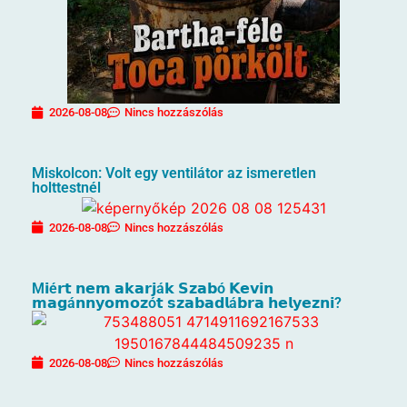
2026-08-08
Nincs hozzászólás
Miskolcon: Volt egy ventilátor az ismeretlen
holttestnél
2026-08-08
Nincs hozzászólás
M𝗶é𝗿𝘁 𝗻𝗲𝗺 𝗮𝗸𝗮𝗿𝗷á𝗸 𝗦𝘇𝗮𝗯ó 𝗞𝗲𝘃𝗶𝗻
𝗺𝗮𝗴á𝗻𝗻𝘆𝗼𝗺𝗼𝘇ó𝘁 𝘀𝘇𝗮𝗯𝗮𝗱𝗹á𝗯𝗿𝗮 𝗵𝗲𝗹𝘆𝗲𝘇𝗻𝗶?
2026-08-08
Nincs hozzászólás