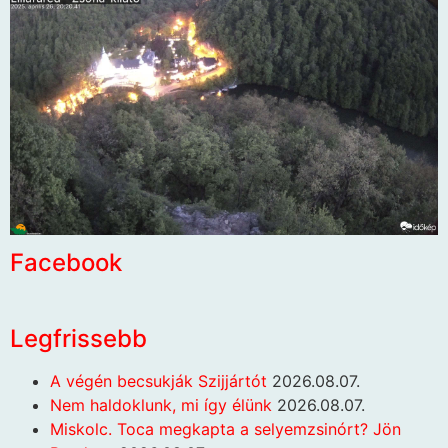
Facebook
Legfrissebb
A végén becsukják Szijjártót
2026.08.07.
Nem haldoklunk, mi így élünk
2026.08.07.
Miskolc. Toca megkapta a selyemzsinórt? Jön