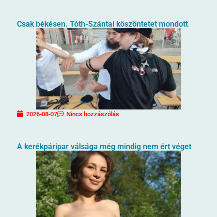
Csak békésen. Tóth-Szántai köszöntetet mondott
2026-08-07
Nincs hozzászólás
A kerékpáripar válsága még mindig nem ért véget