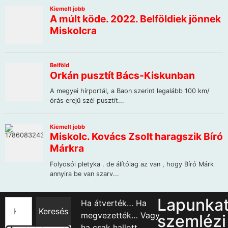
Lapunka
Ha átverték… Ha
Keresés
megvezették… Vagy
szemlézi
ha csak hallott