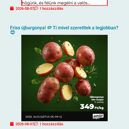
2026-08-07
1 hozzászólás
Friss újburgonya! 🥔 Ti mivel szeretitek a legjobban?
😊
2026-08-07
1 hozzászólás