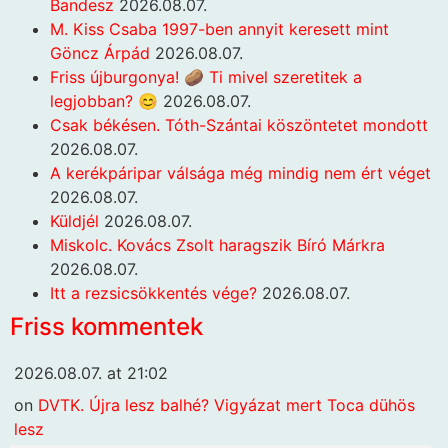
Bandesz
2026.08.07.
M. Kiss Csaba 1997-ben annyit keresett mint
Göncz Árpád
2026.08.07.
Friss újburgonya! 🥔 Ti mivel szeretitek a
legjobban? 😊
2026.08.07.
Csak békésen. Tóth-Szántai köszöntetet mondott
2026.08.07.
A kerékpáripar válsága még mindig nem ért véget
2026.08.07.
Küldjél
2026.08.07.
Miskolc. Kovács Zsolt haragszik Bíró Márkra
2026.08.07.
Itt a rezsicsökkentés vége?
2026.08.07.
Friss kommentek
2026.08.07. at 21:02
on
DVTK. Újra lesz balhé? Vigyázat mert Toca dühös
lesz