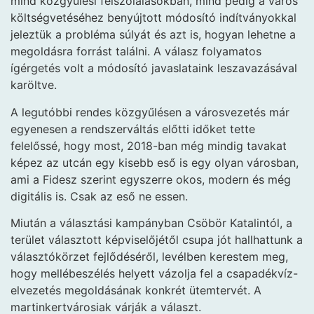
mind közgyűlési felszólalásokban, mind pedig a város
költségvetéséhez benyújtott módosító indítványokkal
jeleztük a probléma súlyát és azt is, hogyan lehetne a
megoldásra forrást találni. A válasz folyamatos
ígérgetés volt a módosító javaslataink leszavazásával
karöltve.
A legutóbbi rendes közgyűlésen a városvezetés már
egyenesen a rendszerváltás előtti időket tette
felelőssé, hogy most, 2018-ban még mindig tavakat
képez az utcán egy kisebb eső is egy olyan városban,
ami a Fidesz szerint egyszerre okos, modern és még
digitális is. Csak az eső ne essen.
Miután a választási kampányban Csöbör Katalintól, a
terület választott képviselőjétől csupa jót hallhattunk a
választókörzet fejlődéséről, levélben kerestem meg,
hogy mellébeszélés helyett vázolja fel a csapadékvíz-
elvezetés megoldásának konkrét ütemtervét. A
martinkertvárosiak várják a választ.