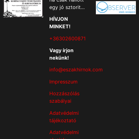
egy jó sztorit…
HÍVJON
MINKET!
+36302600871
Vagy írjon
nekünk!
info@eszakhirnok.com
Impresszum
Hozzászólás
szabályai
Adatvédelmi
tájékoztató
Adatvédelmi