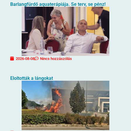
Barlangfürdő aquaterápiája. Se terv, se pénz!
2026-08-08
Nincs hozzászólás
Eloltották a lángokat