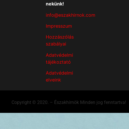
nekünk!
info@eszakhirnok.com
Impresszum
Hozzászólás
szabályai
Adatvédelmi
tájékoztató
Adatvédelmi
elveink
Copyright © 2020. – Északhírnök Minden jog fenntartva!