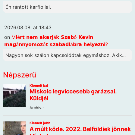
Én rántott karfiollal.
2026.08.08. at 18:43
on
M𝗶é𝗿𝘁 𝗻𝗲𝗺 𝗮𝗸𝗮𝗿𝗷á𝗸 𝗦𝘇𝗮𝗯ó 𝗞𝗲𝘃𝗶𝗻
𝗺𝗮𝗴á𝗻𝗻𝘆𝗼𝗺𝗼𝘇ó𝘁 𝘀𝘇𝗮𝗯𝗮𝗱𝗹á𝗯𝗿𝗮 𝗵𝗲𝗹𝘆𝗲𝘇𝗻𝗶?
Nagyon sok szálon kapcsolódtak egymáshoz. Akik...
Népszerű