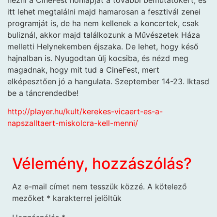
itt lehet megtalálni majd hamarosan a fesztivál zenei
programját is, de ha nem kellenek a koncertek, csak
buliznál, akkor majd találkozunk a Művészetek Háza
melletti Helynekemben éjszaka. De lehet, hogy késő
hajnalban is. Nyugodtan ülj kocsiba, és nézd meg
magadnak, hogy mit tud a CineFest, mert
elképesztően jó a hangulata. Szeptember 14-23. Iktasd
be a táncrendedbe!
http://player.hu/kult/kerekes-vicaert-es-a-
napszalltaert-miskolcra-kell-menni/
Vélemény, hozzászólás?
Az e-mail címet nem tesszük közzé.
A kötelező
mezőket
*
karakterrel jelöltük