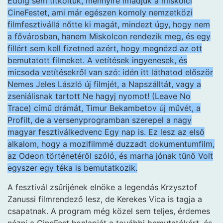
Eddig sem titkoltuk, mennyire imádjuk a miskolci
CineFestet, ami már egészen komoly nemzetközi
filmfesztivállá nőtte ki magát, mindezt úgy, hogy nem
a fővárosban, hanem Miskolcon rendezik meg, és egy
fillért sem kell fizetned azért, hogy megnézd az ott
bemutatott filmeket. A vetítések ingyenesek, és
micsoda vetítésekről van szó: idén itt láthatod először
Nemes Jeles László új filmjét, a Napszálltát, vagy a
zseniálisnak tartott Ne hagyj nyomot! (Leave No
Trace) című drámát, Timur Bekambetov új művét, a
Profilt, de a versenyprogramban szerepel a nagy
magyar fesztiválkedvenc Egy nap is. Ez lesz az első
alkalom, hogy a mozifilmmé duzzadt dokumentumfilm,
az Odeon történetéről szóló, és marha jónak tűnő Volt
egyszer egy téka is bemutatkozik.
A fesztivál zsűrijének elnöke a legendás Krzysztof
Zanussi filmrendező lesz, de Kerekes Vica is tagja a
csapatnak. A program még közel sem teljes, érdemes
nézni a CineFest honlapját a további bemutatókért, és