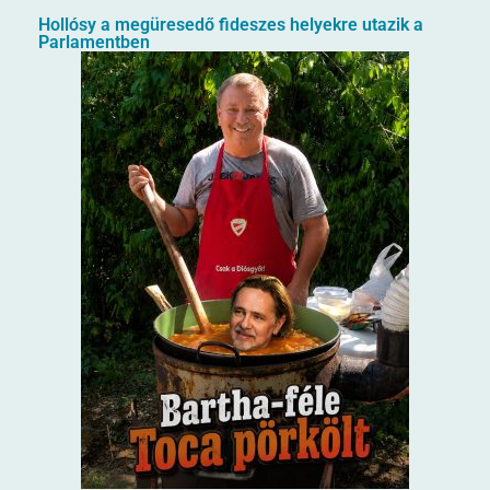
Hollósy a megüresedő fideszes helyekre utazik a
Parlamentben