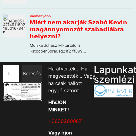
Lapunka
Ha átverték… Ha
Keresés
megvezették… Vagy
szemlézi
ha csak hallott
egy jó sztorit…
HÍVJON
MINKET!
+36302600871
Vagy írjon