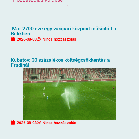
Már 2700 éve egy vasipari központ működött a
Bükkben
2026-08-08
Nincs hozzászólás
Kubatov: 30 százalékos költségcsökkentés a
Fradinál
2026-08-08
Nincs hozzászólás