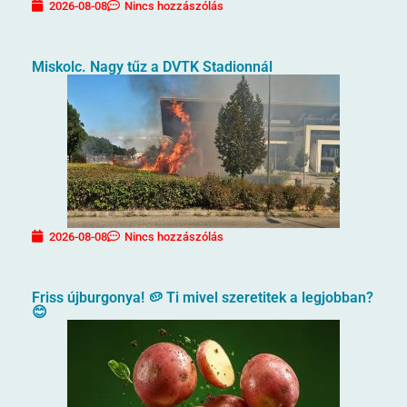
2026-08-08
Nincs hozzászólás
Miskolc. Nagy tűz a DVTK Stadionnál
2026-08-08
Nincs hozzászólás
Friss újburgonya! 🥔 Ti mivel szeretitek a legjobban?
😊