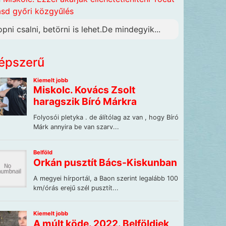
ásd győri közgyűlés
opni csalni, betörni is lehet.De mindegyik...
épszerű