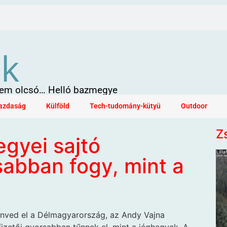
ök
 sem olcsó… Helló bazmegye
azdaság
Külföld
Tech-tudomány-kütyü
Outdoor
Z
gyei sajtó
sabban fogy, mint a
nved el a Délmagyarország, az Andy Vajna