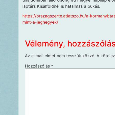
tulajdonában álló Csongrád megyei napilap előf
laptárs Kisalföldnél is hatalmas a bukás.
https://orszagszerte.atlatszo.hu/a-kormanyba
mint-a-jeghegyek/
Vélemény, hozzászólá
Az e-mail címet nem tesszük közzé.
A kötele
Hozzászólás
*