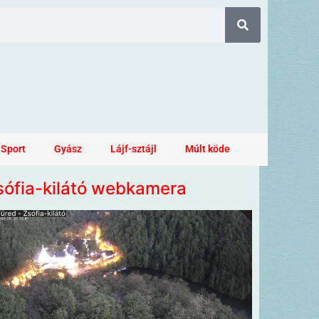
Sport
Gyász
Lájf-sztájl
Múlt köde
sófia-kilátó webkamera