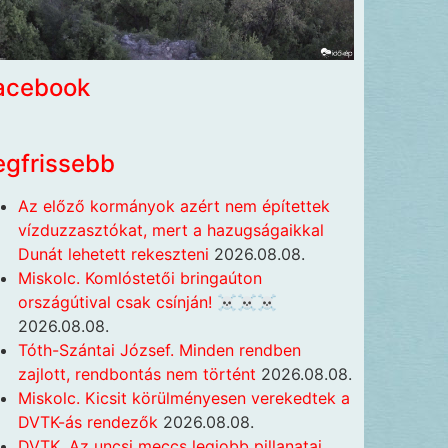
acebook
egfrissebb
Az előző kormányok azért nem építettek
vízduzzasztókat, mert a hazugságaikkal
Dunát lehetett rekeszteni
2026.08.08.
Miskolc. Komlóstetői bringaúton
országútival csak csínján! ☠️☠️☠️
2026.08.08.
Tóth-Szántai József. Minden rendben
zajlott, rendbontás nem történt
2026.08.08.
Miskolc. Kicsit körülményesen verekedtek a
DVTK-ás rendezők
2026.08.08.
DVTK. Az uncsi meccs legjobb pillanatai