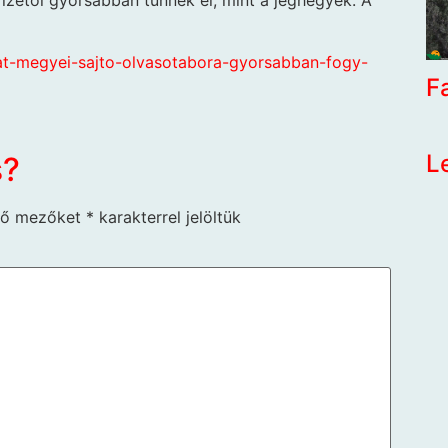
izetői gyorsabban tűnnek el, mint a jéghegyek. A
rat-megyei-sajto-olvasotabora-gyorsabban-fogy-
F
L
s?
ző mezőket
*
karakterrel jelöltük