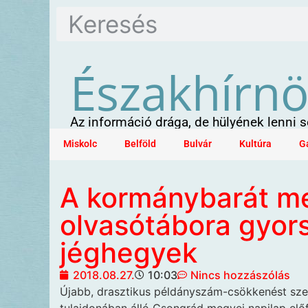
Északhírn
Az információ drága, de hülyének lenni
Miskolc
Belföld
Bulvár
Kultúra
G
A kormánybarát me
olvasótábora gyor
jéghegyek
2018.08.27.
10:03
Nincs hozzászólás
Újabb, drasztikus
példányszám-csökkenést sze