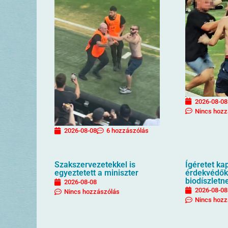
2026-08-08
Nincs hozz
2026-08-08
6 hozzászólás
Szakszervezetekkel is
Ígéretet ka
egyeztetett a miniszter
érdekvédők
biodíszletn
2026-08-08
2026-08-08
Nincs hozzászólás
Nincs hozz