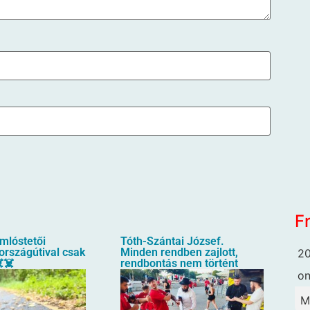
F
mlóstetői
Tóth-Szántai József.
országútival csak
Minden rendben zajlott,
20
️☠️
rendbontás nem történt
o
M