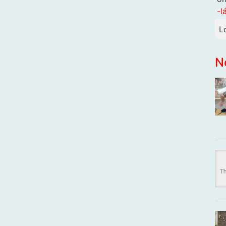
-l
L
N