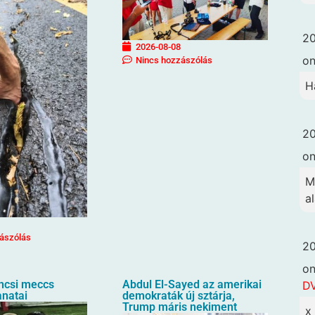
20
2026-08-08
o
Nincs hozzászólás
H
20
o
M
a
ászólás
20
o
ncsi meccs
Abdul El-Sayed az amerikai
DV
anatai
demokraták új sztárja,
Trump máris nekiment
x