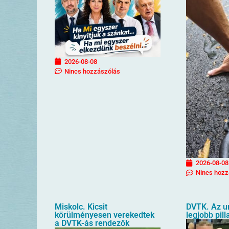
2026-08-08
Nincs hozzászólás
2026-08-08
Nincs hozz
Miskolc. Kicsit
DVTK. Az u
körülményesen verekedtek
legjobb pill
a DVTK-ás rendezők