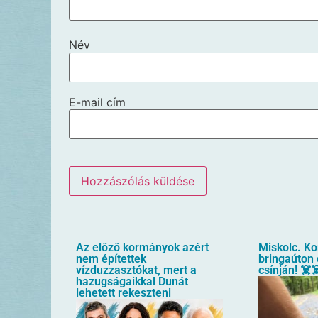
Név
E-mail cím
Az előző kormányok azért
Miskolc. Ko
nem építettek
bringaúton 
vízduzzasztókat, mert a
csínján! ☠️☠
hazugságaikkal Dunát
lehetett rekeszteni