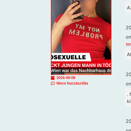
A
20
o
se
A
20
2026-08-08
o
Nincs hozzászólás
.
k
20
o