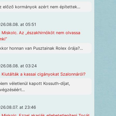
z előző kormányok azért nem építettek...
26.08.08. at 05:51
n
Miskolc. Az „északhirnököt nem olvassa
nki”
kkor honnan van Pusztainak Rolex órája?...
26.08.08. at 03:24
n
Kiutálták a kassai cigányokat Szalonnáról?
 Nem véletlenül kapott Kossuth-díjat,
ivégzéséért...
26.08.07. at 23:46
n
Miskolc. Ezzel akarják ellehetetleníteni Tocát