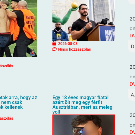
20
o
DV
2026-08-08
D
Nincs hozzászólás
ászólás
20
o
DV
A
ptak arra, hogy az
Egy 18 éves magyar fiatal
 nem csak
azért ölt meg egy férfit
ek kellenek
Ausztriában, mert az meleg
volt
20
ászólás
o
DV