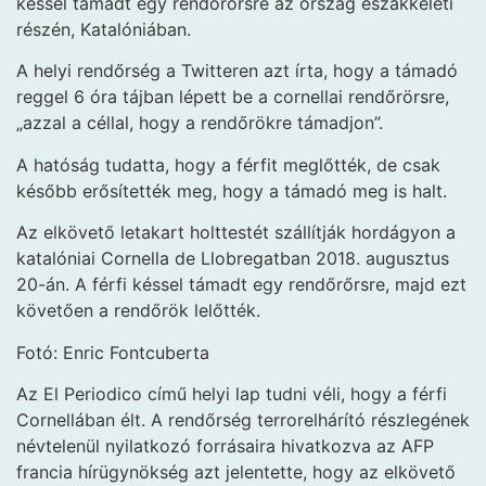
késsel támadt egy rendőrörsre az ország északkeleti
részén, Katalóniában.
A helyi rendőrség a Twitteren azt írta, hogy a támadó
reggel 6 óra tájban lépett be a cornellai rendőrörsre,
„azzal a céllal, hogy a rendőrökre támadjon”.
A hatóság tudatta, hogy a férfit meglőtték, de csak
később erősítették meg, hogy a támadó meg is halt.
Az elkövető letakart holttestét szállítják hordágyon a
katalóniai Cornella de Llobregatban 2018. augusztus
20-án. A férfi késsel támadt egy rendőrőrsre, majd ezt
követően a rendőrök lelőtték.
Fotó: Enric Fontcuberta
Az El Periodico című helyi lap tudni véli, hogy a férfi
Cornellában élt. A rendőrség terrorelhárító részlegének
névtelenül nyilatkozó forrásaira hivatkozva az AFP
francia hírügynökség azt jelentette, hogy az elkövető