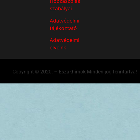
Hozzászólás
szabályai
Adatvédelmi
tájékoztató
Adatvédelmi
elveink
Copyright © 2020. – Északhírnök Minden jog fenntartva!