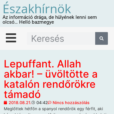
Északhírnök
Az információ drága, de hülyének lenni sem
olcsó… Helló bazmegye
Lepuffant. Allah
akbar! – üvöltötte a
katalón rendőrökre
támadó
2018.08.21.
04:42
Nincs hozzászólás
Meglőttek hétfőn
a spanyol rendőrök egy férfit, aki