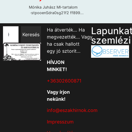
Lapunka
Ha átverték… Ha
Keresés
megvezették… Vagy
szemlézi
ha csak hallott
egy jó sztorit…
HÍVJON
MINKET!
+36302600871
Vagy írjon
nekünk!
info@eszakhirnok.com
Impresszum