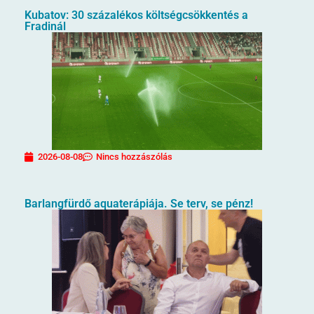
Kubatov: 30 százalékos költségcsökkentés a
Fradinál
2026-08-08
Nincs hozzászólás
Barlangfürdő aquaterápiája. Se terv, se pénz!