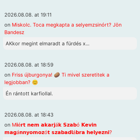
2026.08.08. at 19:11
on
Miskolc. Toca megkapta a selyemzsinórt? Jön
Bandesz
AKkor megint elmaradt a fürdés x...
2026.08.08. at 18:59
on
Friss újburgonya! 🥔 Ti mivel szeretitek a
legjobban? 😊
Én rántott karfiollal.
2026.08.08. at 18:43
on
M𝗶é𝗿𝘁 𝗻𝗲𝗺 𝗮𝗸𝗮𝗿𝗷á𝗸 𝗦𝘇𝗮𝗯ó 𝗞𝗲𝘃𝗶𝗻
𝗺𝗮𝗴á𝗻𝗻𝘆𝗼𝗺𝗼𝘇ó𝘁 𝘀𝘇𝗮𝗯𝗮𝗱𝗹á𝗯𝗿𝗮 𝗵𝗲𝗹𝘆𝗲𝘇𝗻𝗶?