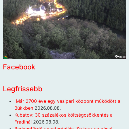
Facebook
Legfrissebb
Már 2700 éve egy vasipari központ működött a
Bükkben
2026.08.08.
Kubatov: 30 százalékos költségcsökkentés a
Fradinál
2026.08.08.
Barlangfürdő aquaterápiája. Se terv, se pénz!