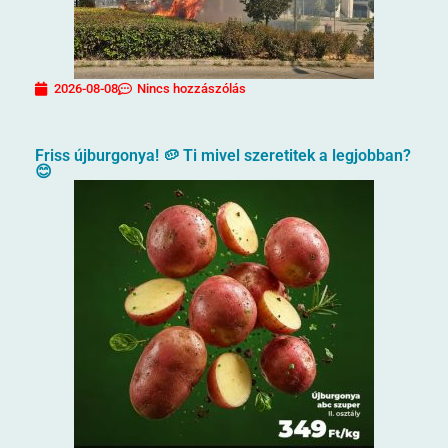
2026-08-08
Nincs hozzászólás
Friss újburgonya! 🥔 Ti mivel szeretitek a legjobban?
😊