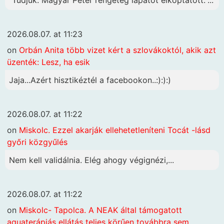
2026.08.07. at 11:23
on
Orbán Anita több vizet kért a szlovákoktól, akik azt
üzenték: Lesz, ha esik
Jaja...Azért hisztikéztél a facebookon..:):):)
2026.08.07. at 11:22
on
Miskolc. Ezzel akarják ellehetetleníteni Tocát -lásd
győri közgyűlés
Nem kell validálnia. Elég ahogy végignézi,...
2026.08.07. at 11:22
on
Miskolc- Tapolca. A NEAK által támogatott
aquaterápiás ellátás teljes körűen továbbra sem