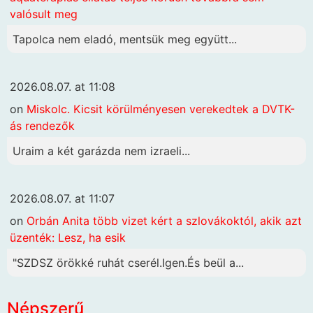
valósult meg
Tapolca nem eladó, mentsük meg együtt...
2026.08.07. at 11:08
on
Miskolc. Kicsit körülményesen verekedtek a DVTK-
ás rendezők
Uraim a két garázda nem izraeli...
2026.08.07. at 11:07
on
Orbán Anita több vizet kért a szlovákoktól, akik azt
üzenték: Lesz, ha esik
"SZDSZ örökké ruhát cserél.Igen.És beül a...
Népszerű