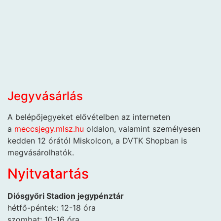
Jegyvásárlás
A belépőjegyeket elővételben az interneten
a
meccsjegy.mlsz.hu
oldalon, valamint személyesen
kedden 12 órától Miskolcon, a DVTK Shopban is
megvásárolhatók.
Nyitvatartás
Diósgyőri Stadion jegypénztár
hétfő-péntek: 12-18 óra
szombat: 10-16 óra