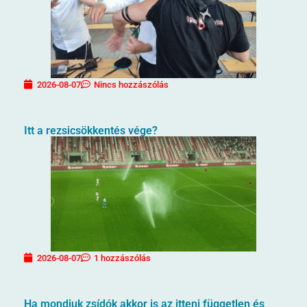
2026-08-07
Nincs hozzászólás
Itt a rezsicsökkentés vége?
2026-08-07
1 hozzászólás
Ha mondjuk zsídók akkor is az itteni független és