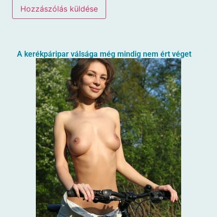
A kerékpáripar válsága még mindig nem ért véget