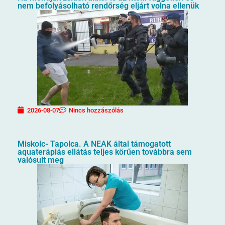
nem befolyásolható rendőrség eljárt volna ellenük
2026-08-07
Nincs hozzászólás
Miskolc- Tapolca. A NEAK által támogatott
aquaterápiás ellátás teljes körűen továbbra sem
valósult meg