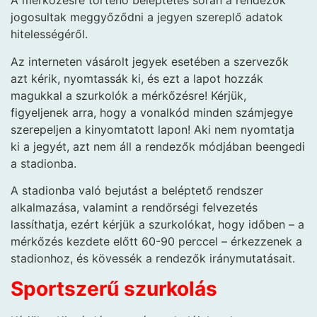
A mérkőzésre történő beléptetés során a rendezők
jogosultak meggyőződni a jegyen szereplő adatok
hitelességéről.
Az interneten vásárolt jegyek esetében a szervezők
azt kérik, nyomtassák ki, és ezt a lapot hozzák
magukkal a szurkolók a mérkőzésre! Kérjük,
figyeljenek arra, hogy a vonalkód minden számjegye
szerepeljen a kinyomtatott lapon! Aki nem nyomtatja
ki a jegyét, azt nem áll a rendezők módjában beengedi
a stadionba.
A stadionba való bejutást a beléptető rendszer
alkalmazása, valamint a rendőrségi felvezetés
lassíthatja, ezért kérjük a szurkolókat, hogy időben – a
mérkőzés kezdete előtt 60-90 perccel – érkezzenek a
stadionhoz, és kövessék a rendezők iránymutatásait.
Sportszerű szurkolás