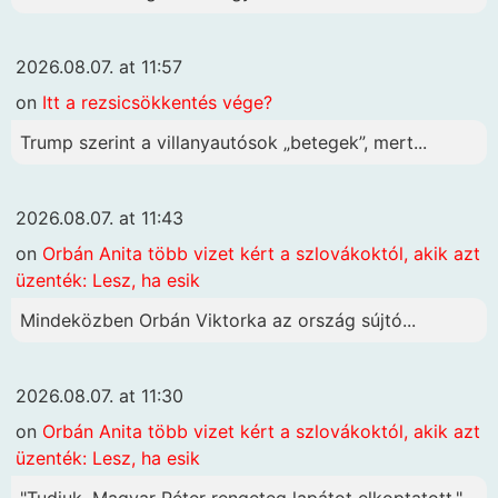
2026.08.07. at 11:57
on
Itt a rezsicsökkentés vége?
Trump szerint a villanyautósok „betegek”, mert...
2026.08.07. at 11:43
on
Orbán Anita több vizet kért a szlovákoktól, akik azt
üzenték: Lesz, ha esik
Mindeközben Orbán Viktorka az ország sújtó...
2026.08.07. at 11:30
on
Orbán Anita több vizet kért a szlovákoktól, akik azt
üzenték: Lesz, ha esik
"Tudjuk. Magyar Péter rengeteg lapátot elkoptatott."...