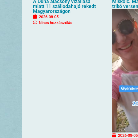
A Duna alacsony vízállása
Miskolc. M
miatt 11 szállodahajó rekedt
trikó verse
Magyarországon
2026-08-05
Nincs hozzászólás
2026-08-05