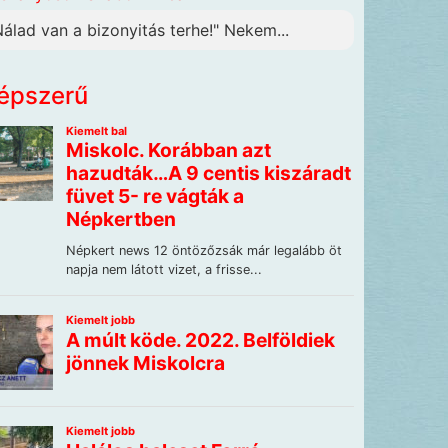
Nálad van a bizonyitás terhe!" Nekem...
épszerű