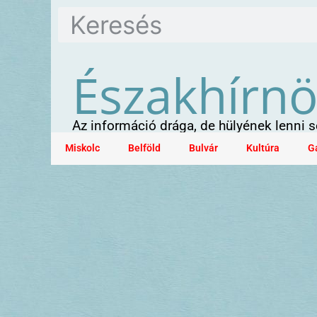
Északhírn
Az információ drága, de hülyének lenni
Miskolc
Belföld
Bulvár
Kultúra
G