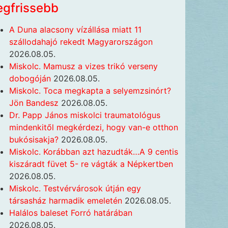
egfrissebb
A Duna alacsony vízállása miatt 11
szállodahajó rekedt Magyarországon
2026.08.05.
Miskolc. Mamusz a vizes trikó verseny
dobogóján
2026.08.05.
Miskolc. Toca megkapta a selyemzsinórt?
Jön Bandesz
2026.08.05.
Dr. Papp János miskolci traumatológus
mindenkitől megkérdezi, hogy van-e otthon
bukósisakja?
2026.08.05.
Miskolc. Korábban azt hazudták…A 9 centis
kiszáradt füvet 5- re vágták a Népkertben
2026.08.05.
Miskolc. Testvérvárosok útján egy
társasház harmadik emeletén
2026.08.05.
Halálos baleset Forró határában
2026.08.05.