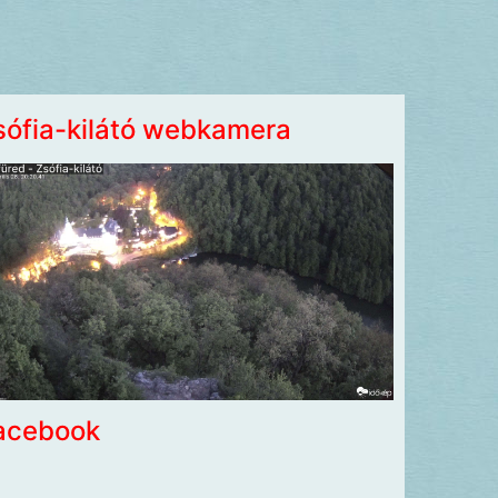
sófia-kilátó webkamera
acebook