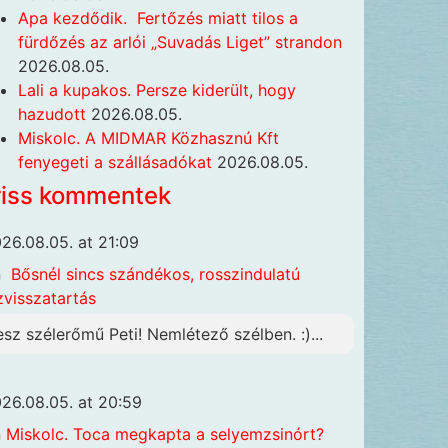
Apa kezdődik. Fertőzés miatt tilos a
fürdőzés az arlói „Suvadás Liget” strandon
2026.08.05.
Lali a kupakos. Persze kiderült, hogy
hazudott
2026.08.05.
Miskolc. A MIDMAR Közhasznú Kft
fenyegeti a szállásadókat
2026.08.05.
riss kommentek
26.08.05. at 21:09
n
Bősnél sincs szándékos, rosszindulatú
zvisszatartás
esz szélerőmű Peti! Nemlétező szélben. :)...
26.08.05. at 20:59
n
Miskolc. Toca megkapta a selyemzsinórt?