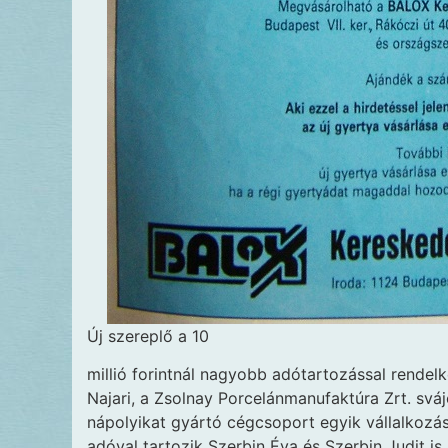
Új szereplő a 10
millió forintnál nagyobb adótartozással rendel
Najari, a Zsolnay Porcelánmanufaktúra Zrt. sváj
nápolyikat gyártó cégcsoport egyik vállalkozása 
adóval tartozik Szerbin Éva és Szerbin Judit i