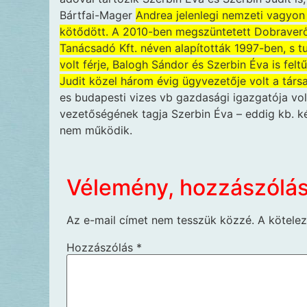
Bártfai-Mager
Andrea jelenlegi nemzeti vagyon 
kötődött. A 2010-ben megszüntetett Dobraverő 
Tanácsadó Kft. néven alapították 1997-ben, s 
volt férje, Balogh Sándor és Szerbin Éva is fel
Judit közel három évig ügyvezetője volt a társ
es budapesti vizes vb gazdasági igazgatója vol
vezetőségének tagja Szerbin Éva – eddig kb. 
nem működik.
Vélemény, hozzászólá
Az e-mail címet nem tesszük közzé.
A kötele
Hozzászólás
*