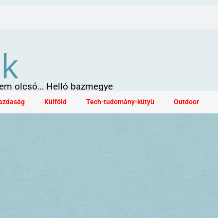
ök
 sem olcsó… Helló bazmegye
azdaság
Külföld
Tech-tudomány-kütyü
Outdoor