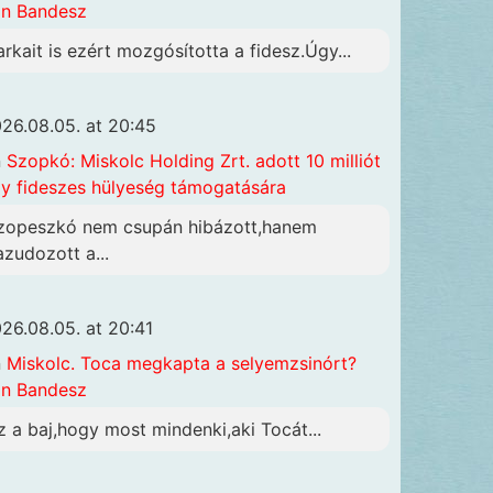
n Bandesz
arkait is ezért mozgósította a fidesz.Úgy...
26.08.05. at 20:45
n
Szopkó: Miskolc Holding Zrt. adott 10 milliót
y fideszes hülyeség támogatására
zopeszkó nem csupán hibázott,hanem
azudozott a...
26.08.05. at 20:41
n
Miskolc. Toca megkapta a selyemzsinórt?
n Bandesz
z a baj,hogy most mindenki,aki Tocát...