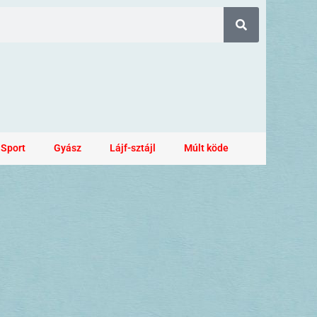
Sport
Gyász
Lájf-sztájl
Múlt köde