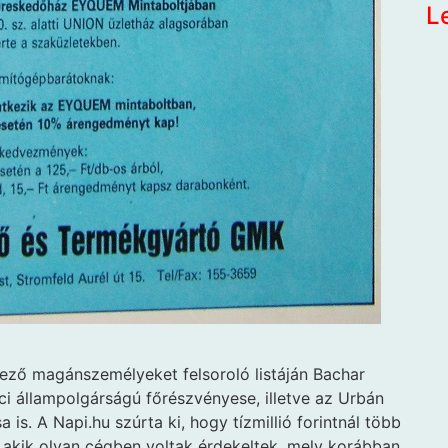
L
kező magánszemélyeket felsoroló listáján Bachar
ci állampolgárságú főrészvényese, illetve az Urbán
is. A Napi.hu szúrta ki, hogy tízmillió forintnál több
s, akik olyan cégben voltak érdekeltek, mely korábban