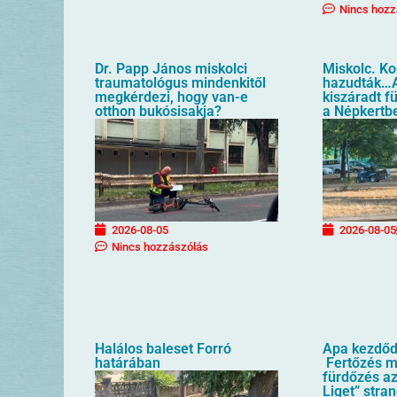
Nincs hozz
Dr. Papp János miskolci
Miskolc. K
traumatológus mindenkitől
hazudták…A
megkérdezi, hogy van-e
kiszáradt f
otthon bukósisakja?
a Népkertb
2026-08-05
2026-08-05
Nincs hozzászólás
Halálos baleset Forró
Apa kezdőd
határában
Fertőzés mi
fürdőzés az
Liget” stra