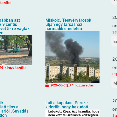
ászólás
20
orábban azt
Miskolc. Testvérvárosok
 9 centis
útján egy társasház
o
üvet 5- re vágták
harmadik emeletén
se
en
E
20
o
4 hozzászólás
eg
M
2026-08-05
1 hozzászólás
20
ik.
Lali a kupakos. Persze
att tilos a
kiderült, hogy hazudott
o
 arlói „Suvadás
ndon
Tu