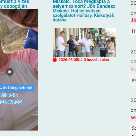
amusz a vizes
Miskolc. Toca megkapta a
20
ny dobogóján
selyemzsinórt? Jön Bandesz
o
Jö
H
20
2026-08-05
3 hozzászólás
o
ki
j
20
o
se
S
vi