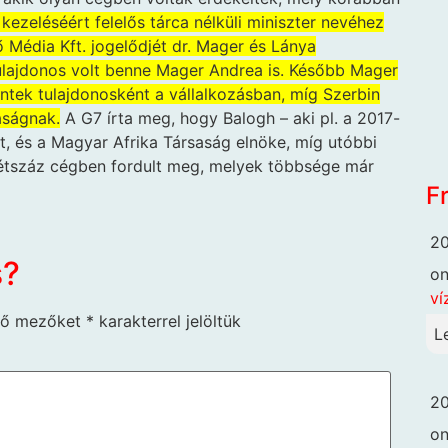
kezeléséért felelős tárca nélküli miniszter nevéhez
Média Kft. jogelődjét dr. Mager és Lánya
tulajdonos volt benne Mager Andrea is. Később Mager
tűntek tulajdonosként a vállalkozásban, míg Szerbin
aságnak.
A G7 írta meg, hogy Balogh – aki pl. a 2017-
t, és a Magyar Afrika Társaság elnöke, míg utóbbi
kétszáz cégben fordult meg, melyek többsége már
F
20
s?
o
ví
ző mezőket
*
karakterrel jelöltük
L
20
o