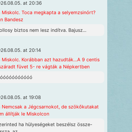
26.08.05. at 20:36
n
Miskolc. Toca megkapta a selyemzsinórt?
n Bandesz
ollosy biztos nem lesz indítva. Bajusz...
26.08.05. at 20:14
n
Miskolc. Korábban azt hazudták…A 9 centis
száradt füvet 5- re vágták a Népkertben
óóóóóóóóóóóó
26.08.05. at 19:08
n
Nemcsak a Jégcsarnokot, de szökőkutakat
m állítják le Miskolcon
zerinted ha hülyeségeket beszélsz össze-
ssza, az...