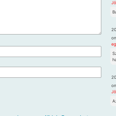
Jö
B
20
o
eg
S
h
20
o
Jö
A