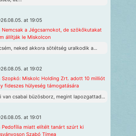
26.08.05. at 19:05
n
Nemcsak a Jégcsarnokot, de szökőkutakat
m állítják le Miskolcon
csém, neked akkora sötétség uralkodik a...
26.08.05. at 19:02
n
Szopkó: Miskolc Holding Zrt. adott 10 milliót
y fideszes hülyeség támogatására
i van csabai büzösborz, megint lapozgattad...
26.08.05. at 19:01
n
Pedofília miatt elítélt tanárt szúrt ki
sványoson Szabó Tímea