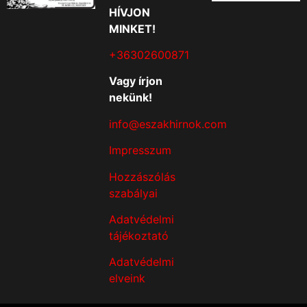
HÍVJON
MINKET!
+36302600871
Vagy írjon
nekünk!
info@eszakhirnok.com
Impresszum
Hozzászólás
szabályai
Adatvédelmi
tájékoztató
Adatvédelmi
elveink