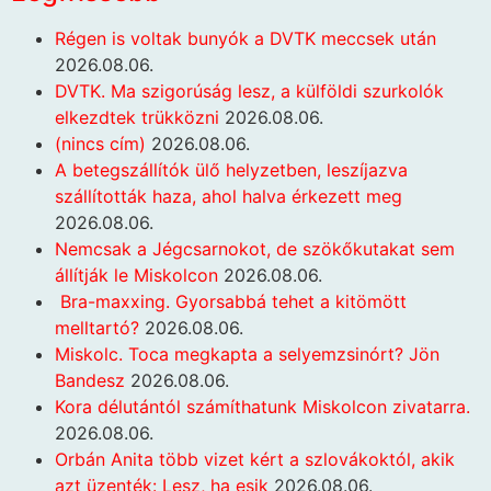
Régen is voltak bunyók a DVTK meccsek után
2026.08.06.
DVTK. Ma szigorúság lesz, a külföldi szurkolók
elkezdtek trükközni
2026.08.06.
(nincs cím)
2026.08.06.
A betegszállítók ülő helyzetben, leszíjazva
szállították haza, ahol halva érkezett meg
2026.08.06.
Nemcsak a Jégcsarnokot, de szökőkutakat sem
állítják le Miskolcon
2026.08.06.
Bra-maxxing. Gyorsabbá tehet a kitömött
melltartó?
2026.08.06.
Miskolc. Toca megkapta a selyemzsinórt? Jön
Bandesz
2026.08.06.
Kora délutántól számíthatunk Miskolcon zivatarra.
2026.08.06.
Orbán Anita több vizet kért a szlovákoktól, akik
azt üzenték: Lesz, ha esik
2026.08.06.