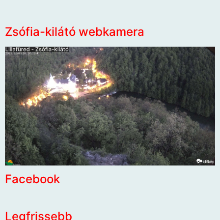
Zsófia-kilátó webkamera
Facebook
Legfrissebb