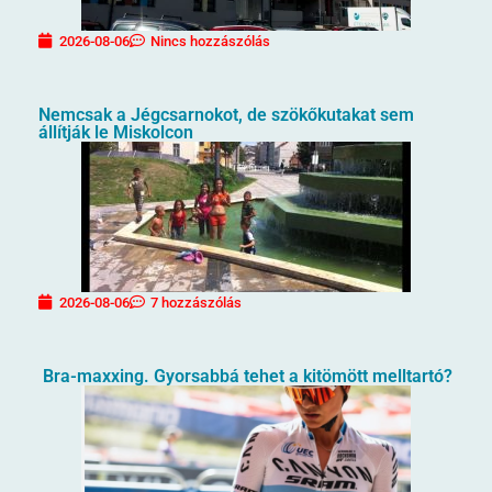
2026-08-06
Nincs hozzászólás
Nemcsak a Jégcsarnokot, de szökőkutakat sem
állítják le Miskolcon
2026-08-06
7 hozzászólás
Bra-maxxing. Gyorsabbá tehet a kitömött melltartó?