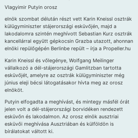
Vlagyimir Putyin orosz
elnök szombat délután részt vett Karin Kneissl osztrák
külügyminiszter stájerországi esküvőjén, majd a
lakodalomra szintén meghívott Sebastian Kurz osztrák
kancellárral együtt gépkocsin Grazba utazott, ahonnan
elnöki repülőgépén Berlinbe repült – írja a Propeller.hu
Karin Kneissl és vőlegénye, Wolfgang Meilinger
vállalkozó a dél-stájerországi Gamlitzban tartotta
esküvőjét, amelyre az osztrák külügyminiszter még
június eleji bécsi látogatásakor hívta meg az orosz
elnököt.
Putyin elfogadta a meghívást, és mintegy másfél órát
jelen volt a dél-stájerországi borvidéken rendezett
esküvőn és lakodalmon. Az orosz elnök ausztriai
esküvői meghívása Ausztriában és külföldön is
bírálatokat váltott ki.