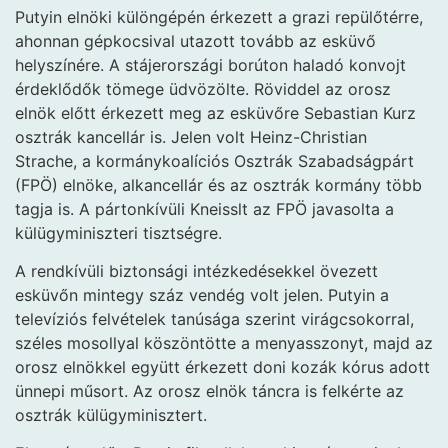
Putyin elnöki különgépén érkezett a grazi repülőtérre,
ahonnan gépkocsival utazott tovább az esküvő
helyszínére. A stájerországi borúton haladó konvojt
érdeklődők tömege üdvözölte. Röviddel az orosz
elnök előtt érkezett meg az esküvőre Sebastian Kurz
osztrák kancellár is. Jelen volt Heinz-Christian
Strache, a kormánykoalíciós Osztrák Szabadságpárt
(FPÖ) elnöke, alkancellár és az osztrák kormány több
tagja is. A pártonkívüli Kneisslt az FPÖ javasolta a
külügyminiszteri tisztségre.
A rendkívüli biztonsági intézkedésekkel övezett
esküvőn mintegy száz vendég volt jelen. Putyin a
televíziós felvételek tanúsága szerint virágcsokorral,
széles mosollyal köszöntötte a menyasszonyt, majd az
orosz elnökkel együtt érkezett doni kozák kórus adott
ünnepi műsort. Az orosz elnök táncra is felkérte az
osztrák külügyminisztert.