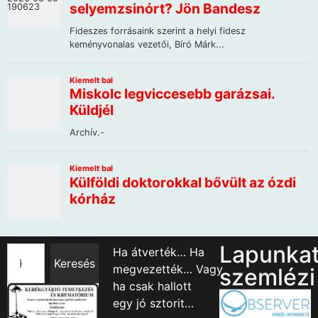
Lapunka
Ha átverték… Ha
Keresés
megvezették… Vagy
szemlézi
ha csak hallott
egy jó sztorit…