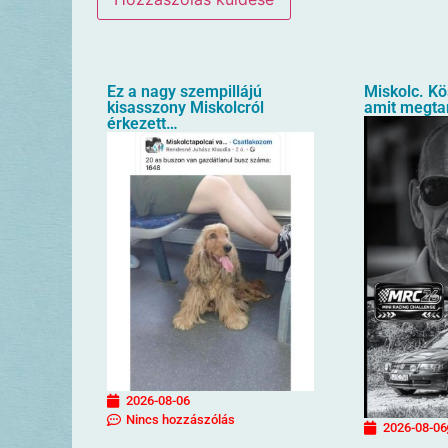
Ez a nagy szempillájú
Miskolc. K
kisasszony Miskolcról
amit megtan
érkezett…
2026-08-06
Nincs hozzászólás
2026-08-06