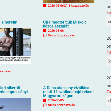
2026-08-06
1 hozzászólás
o
ki
E
 a heréim
Újra megterítjük Miskolc
közös asztalát
2026-08-06
Nincs hozzászólás
20
o
Tu
S
ászólás
20
o
latt sikerült
A Duna alacsony vízállása
Tu
dédestapolcsányi
miatt 11 szállodahajó rekedt
Magyarországon
x
2026-08-05
Nincs hozzászólás