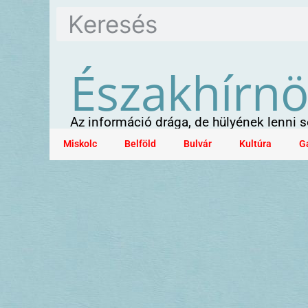
Északhírn
Az információ drága, de hülyének lenni
Miskolc
Belföld
Bulvár
Kultúra
G