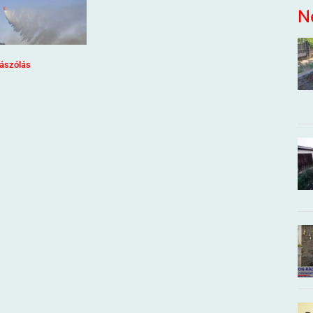
N
ászólás