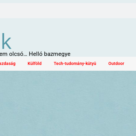
ök
 sem olcsó… Helló bazmegye
azdaság
Külföld
Tech-tudomány-kütyü
Outdoor