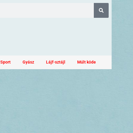
Sport
Gyász
Lájf-sztájl
Múlt köde