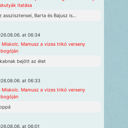
skutyák itatása
z asszisztensei, Barta és Bajusz is...
26.08.06. at 06:34
n
Miskolc. Mamusz a vizes trikó verseny
obogóján
akabnak bejött az élet
26.08.06. at 06:33
n
Miskolc. Mamusz a vizes trikó verseny
obogóján
oppá
26.08.06. at 06:01