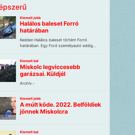
épszerű