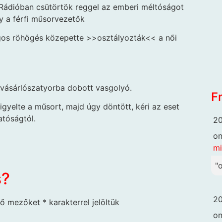
 Rádióban csütörtök reggel az emberi méltóságot
y a férfi műsorvezetők
ngos röhögés közepette >>osztályozták<< a női
 bevásárlószatyorba dobott vasgolyó.
F
figyelte a műsort, majd úgy döntött, kéri az eset
atóságtól.
20
o
mi
"
s?
20
ző mezőket
*
karakterrel jelöltük
o