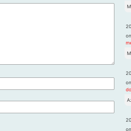
M
20
o
me
M
20
o
d
A
20
o