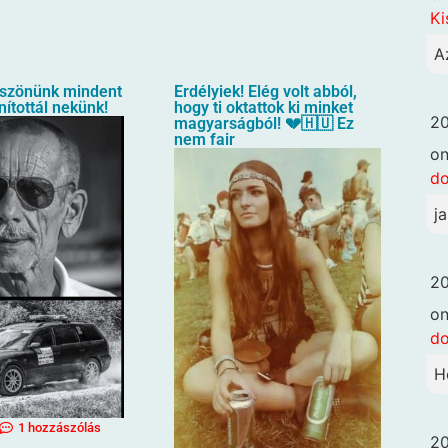
Ki
A
öszönünk mindent
Erdélyiek! Elég volt abból,
ítottál nekünk!
hogy ti oktattok ki minket
20
magyarságból! 💔🇭🇺 Ez
nem fair
o
d
j
20
o
d
H
1 hozzászólás
20