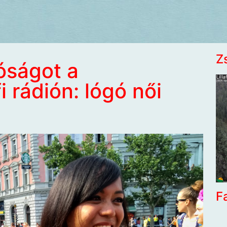
Z
óságot a
i rádión: lógó női
F