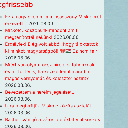
egfrissebb
Ez a nagy szempillájú kisasszony Miskolcról
érkezett…
2026.08.06.
Miskolc. Köszönünk mindent amit
megtanítottál nekünk!
2026.08.06.
Erdélyiek! Elég volt abból, hogy ti oktattok
ki minket magyarságból! 💔🇭🇺 Ez nem fair
2026.08.06.
Miért van olyan rossz híre a sztatinoknak,
és mi történik, ha kezeletlenül marad a
magas vérnyomás és koleszterinszint?
2026.08.06.
Bevezettem a heréim jegelését…
2026.08.06.
Újra megterítjük Miskolc közös asztalát
2026.08.06.
Bächer Iván: jó a város, de éktelenül koszos
2026.08.06.