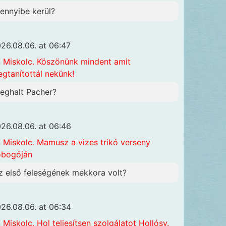
ennyibe kerül?
26.08.06. at 06:47
n
Miskolc. Köszönünk mindent amit
gtanítottál nekünk!
eghalt Pacher?
26.08.06. at 06:46
n
Miskolc. Mamusz a vizes trikó verseny
obogóján
z első feleségének mekkora volt?
26.08.06. at 06:34
n
Miskolc. Hol teljesítsen szolgálatot Hollósy.