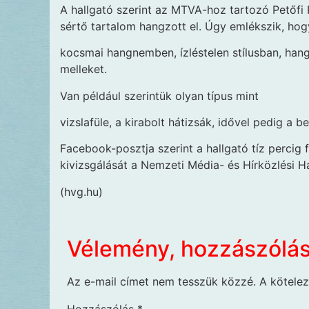
A hallgató szerint az MTVA-hoz tartozó Petőfi
sértő tartalom hangzott el. Úgy emlékszik, hog
kocsmai hangnemben, ízléstelen stílusban, ha
melleket.
Van például szerintük olyan típus mint
vizslafüle, a kirabolt hátizsák, idővel pedig a
Facebook-posztja szerint a hallgató tíz percig 
kivizsgálását a Nemzeti Média- és Hírközlési H
(hvg.hu)
Vélemény, hozzászólá
Az e-mail címet nem tesszük közzé.
A kötele