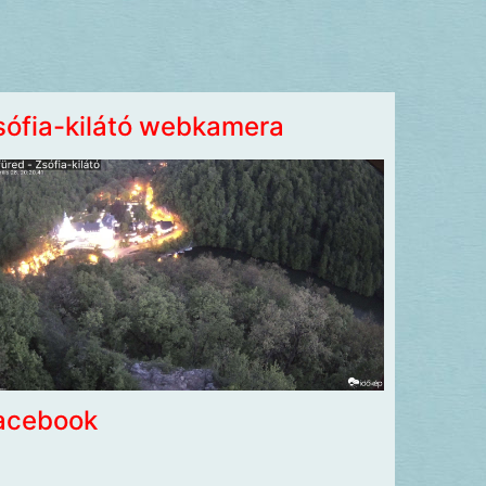
sófia-kilátó webkamera
acebook