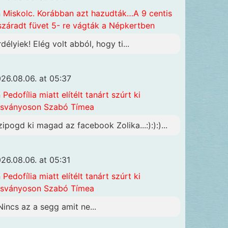
n
Miskolc. Korábban azt hazudták…A 9 centis
száradt füvet 5- re vágták a Népkertben
rdélyiek! Elég volt abból, hogy ti...
26.08.06. at 05:37
n
Pedofília miatt elítélt tanárt szúrt ki
sványoson Szabó Tímea
zipogd ki magad az facebook Zolika...:):):)...
26.08.06. at 05:31
n
Pedofília miatt elítélt tanárt szúrt ki
sványoson Szabó Tímea
Nincs az a segg amit ne...