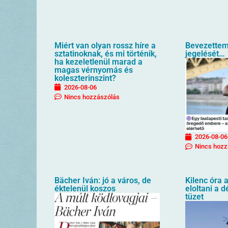
Miért van olyan rossz híre a
Bevezettem
sztatinoknak, és mi történik,
jegelését…
ha kezeletlenül marad a
magas vérnyomás és
koleszterinszint?
2026-08-06
Nincs hozzászólás
2026-08-06
Nincs hozz
Bächer Iván: jó a város, de
Kilenc óra a
éktelenül koszos
eloltani a 
tüzet