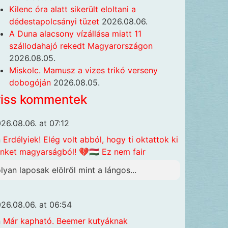
Kilenc óra alatt sikerült eloltani a
dédestapolcsányi tüzet
2026.08.06.
A Duna alacsony vízállása miatt 11
szállodahajó rekedt Magyarországon
2026.08.05.
Miskolc. Mamusz a vizes trikó verseny
dobogóján
2026.08.05.
riss kommentek
26.08.06. at 07:12
n
Erdélyiek! Elég volt abból, hogy ti oktattok ki
nket magyarságból! 💔🇭🇺 Ez nem fair
olyan laposak elölről mint a lángos...
26.08.06. at 06:54
n
Már kapható. Beemer kutyáknak