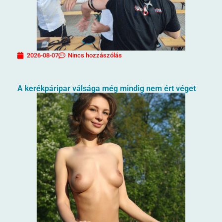
2026-08-07
Nincs hozzászólás
A kerékpáripar válsága még mindig nem ért véget