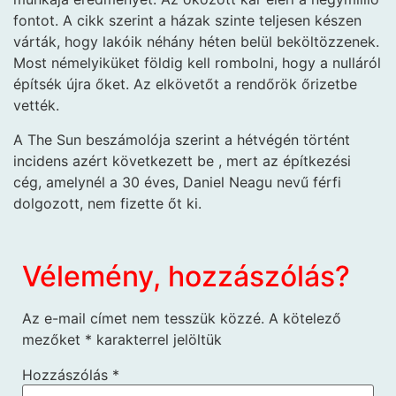
fontot. A cikk szerint a házak szinte teljesen készen
várták, hogy lakóik néhány héten belül beköltözzenek.
Most némelyiküket földig kell rombolni, hogy a nulláról
építsék újra őket. Az elkövetőt a rendőrök őrizetbe
vették.
A The Sun beszámolója szerint a hétvégén történt
incidens azért következett be , mert az építkezési
cég, amelynél a 30 éves, Daniel Neagu nevű férfi
dolgozott, nem fizette őt ki.
Vélemény, hozzászólás?
Az e-mail címet nem tesszük közzé.
A kötelező
mezőket
*
karakterrel jelöltük
Hozzászólás
*