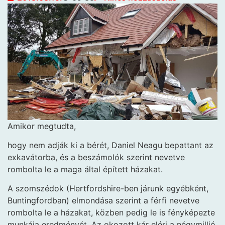
Amikor megtudta,
hogy nem adják ki a bérét, Daniel Neagu bepattant az
exkavátorba, és a beszámolók szerint nevetve
rombolta le a maga által épített házakat.
A szomszédok (Hertfordshire-ben járunk egyébként,
Buntingfordban) elmondása szerint a férfi nevetve
rombolta le a házakat, közben pedig le is fényképezte
munkája eredményét. Az okozott kár eléri a négymillió