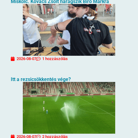
Miskolc. Kovács Zsolt haragszik Bíró Márkra
2026-08-07
1 hozzászólás
Itt a rezsicsökkentés vége?
2026-08-07
2 hozzászólás