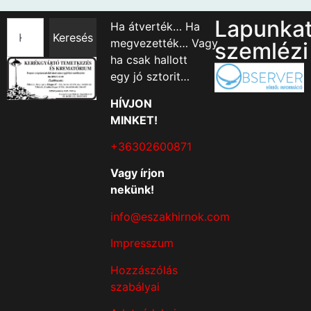
Lapunka
Ha átverték… Ha
Keresés
megvezették… Vagy
szemlézi
ha csak hallott
egy jó sztorit…
HÍVJON
MINKET!
+36302600871
Vagy írjon
nekünk!
info@eszakhirnok.com
Impresszum
Hozzászólás
szabályai