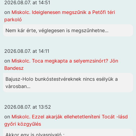
2026.08.07. at 14:51
on
Miskolc. Ideiglenesen megszűnik a Petőfi téri
parkoló
Nem kár érte, véglegesen is megszűnhetne...
2026.08.07. at 14:11
on
Miskolc. Toca megkapta a selyemzsinórt? Jön
Bandesz
Bajusz-Holo bunkóstestvéreknek nincs esélyük a
vàrosban...
2026.08.07. at 13:52
on
Miskolc. Ezzel akarják ellehetetleníteni Tocát -lásd
győri közgyűlés
Akkor egy is olvasnivaló :