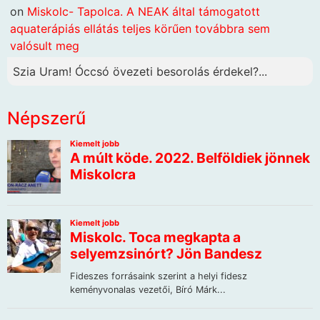
on
Miskolc- Tapolca. A NEAK által támogatott
aquaterápiás ellátás teljes körűen továbbra sem
valósult meg
Szia Uram! Óccsó övezeti besorolás érdekel?...
Népszerű