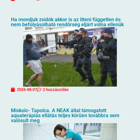
Ha mondjuk zsídók akkor is az itteni független és
nem befolyásolható rendőrség eljárt volna ellenük
2026-08-07
2 hozzászólás
Miskolc- Tapolca. A NEAK által támogatott
aquaterápiás ellátás teljes körűen továbbra sem
valósult meg