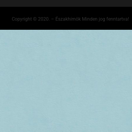
Copyright © 2020. – Északhírnök Minden jog fenntartva!