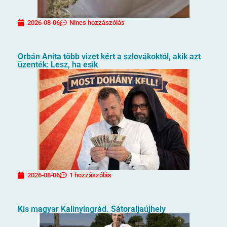
2026-08-06
Nincs hozzászólás
Orbán Anita több vizet kért a szlovákoktól, akik azt
üzenték: Lesz, ha esik
2026-08-06
1 hozzászólás
Kis magyar Kalinyingrád. Sátoraljaújhely