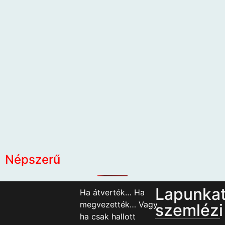
Népszerű
Lapunka
Ha átverték… Ha
megvezették… Vagy
szemlézi
ha csak hallott