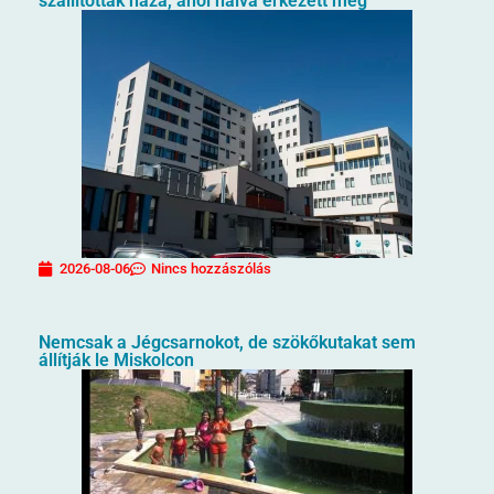
szállították haza, ahol halva érkezett meg
2026-08-06
Nincs hozzászólás
Nemcsak a Jégcsarnokot, de szökőkutakat sem
állítják le Miskolcon