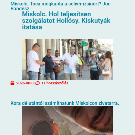
Miskolc. Toca megkapta a selyemzsinórt? Jön
Bandesz
2026-08-06
11 hozzászólás
Kora délutántól számíthatunk Miskolcon zivatarra.