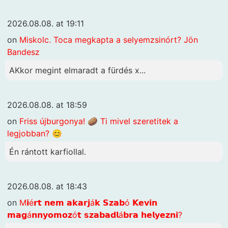
2026.08.08. at 19:11
on
Miskolc. Toca megkapta a selyemzsinórt? Jön
Bandesz
AKkor megint elmaradt a fürdés x...
2026.08.08. at 18:59
on
Friss újburgonya! 🥔 Ti mivel szeretitek a
legjobban? 😊
Én rántott karfiollal.
2026.08.08. at 18:43
on
M𝗶é𝗿𝘁 𝗻𝗲𝗺 𝗮𝗸𝗮𝗿𝗷á𝗸 𝗦𝘇𝗮𝗯ó 𝗞𝗲𝘃𝗶𝗻
𝗺𝗮𝗴á𝗻𝗻𝘆𝗼𝗺𝗼𝘇ó𝘁 𝘀𝘇𝗮𝗯𝗮𝗱𝗹á𝗯𝗿𝗮 𝗵𝗲𝗹𝘆𝗲𝘇𝗻𝗶?