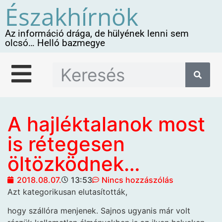
Északhírnök
Az információ drága, de hülyének lenni sem
olcsó… Helló bazmegye
A hajléktalanok most
is rétegesen
öltözködnek…
2018.08.07.
13:53
Nincs hozzászólás
Azt kategorikusan elutasították,
hogy szállóra menjenek. Sajnos ugyanis már volt