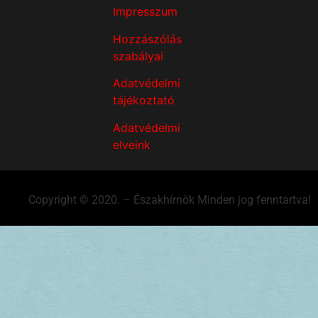
Impresszum
Hozzászólás
szabályai
Adatvédelmi
tájékoztató
Adatvédelmi
elveink
Copyright © 2020. – Északhírnök Minden jog fenntartva!