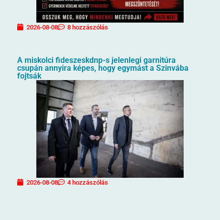
2026-08-08
8 hozzászólás
A miskolci fideszeskdnp-s jelenlegi garnitúra
csupán annyira képes, hogy egymást a Szinvába
fojtsák
2026-08-08
4 hozzászólás