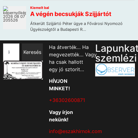
Lapunka
Ha átverték… Ha
Keresés
megvezették… Vagy
szemlézi
ha csak hallott
egy jó sztorit…
HÍVJON
MINKET!
+36302600871
Vagy írjon
nekünk!
info@eszakhirnok.com