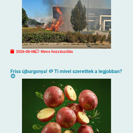
2026-08-08
Nincs hozzászólás
Friss újburgonya! 🥔 Ti mivel szeretitek a legjobban?
😊