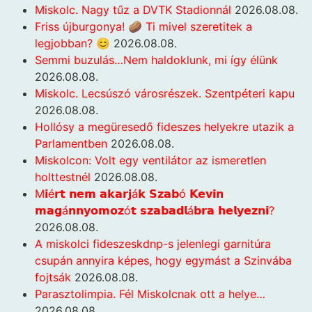
Miskolc. Nagy tűz a DVTK Stadionnál
2026.08.08.
Friss újburgonya! 🥔 Ti mivel szeretitek a
legjobban? 😊
2026.08.08.
Semmi buzulás…Nem haldoklunk, mi így élünk
2026.08.08.
Miskolc. Lecsúszó városrészek. Szentpéteri kapu
2026.08.08.
Hollósy a megüresedő fideszes helyekre utazik a
Parlamentben
2026.08.08.
Miskolcon: Volt egy ventilátor az ismeretlen
holttestnél
2026.08.08.
M𝗶é𝗿𝘁 𝗻𝗲𝗺 𝗮𝗸𝗮𝗿𝗷á𝗸 𝗦𝘇𝗮𝗯ó 𝗞𝗲𝘃𝗶𝗻
𝗺𝗮𝗴á𝗻𝗻𝘆𝗼𝗺𝗼𝘇ó𝘁 𝘀𝘇𝗮𝗯𝗮𝗱𝗹á𝗯𝗿𝗮 𝗵𝗲𝗹𝘆𝗲𝘇𝗻𝗶?
2026.08.08.
A miskolci fideszeskdnp-s jelenlegi garnitúra
csupán annyira képes, hogy egymást a Szinvába
fojtsák
2026.08.08.
Parasztolimpia. Fél Miskolcnak ott a helye…
2026.08.08.