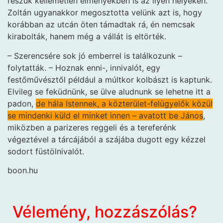
részük kellemetlen élményekben is az ilyen helyeken.
Zoltán ugyanakkor megosztotta velünk azt is, hogy
korábban az utcán öten támadtak rá, én nemcsak
kirabolták, hanem még a vállát is eltörték.
– Szerencsére sok jó emberrel is találkozunk –
folytatták. – Hoznak enni-, innivalót, egy
festőművésztől például a múltkor kolbászt is kaptunk.
Elvileg se feküdnünk, se ülve aludnunk se lehetne itt a
padon,
de hála Istennek, a közterület-felügyelők közül
se mindenki küld el minket innen – avatott be János
,
miközben a parizeres reggeli és a tereferénk
végeztével a tárcájából a szájába dugott egy kézzel
sodort füstölnivalót.
boon.hu
Vélemény, hozzászólás?