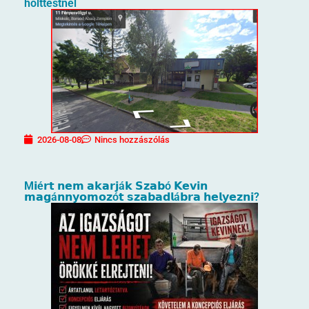
holttestnél
2026-08-08
Nincs hozzászólás
M𝗶é𝗿𝘁 𝗻𝗲𝗺 𝗮𝗸𝗮𝗿𝗷á𝗸 𝗦𝘇𝗮𝗯ó 𝗞𝗲𝘃𝗶𝗻
𝗺𝗮𝗴á𝗻𝗻𝘆𝗼𝗺𝗼𝘇ó𝘁 𝘀𝘇𝗮𝗯𝗮𝗱𝗹á𝗯𝗿𝗮 𝗵𝗲𝗹𝘆𝗲𝘇𝗻𝗶?