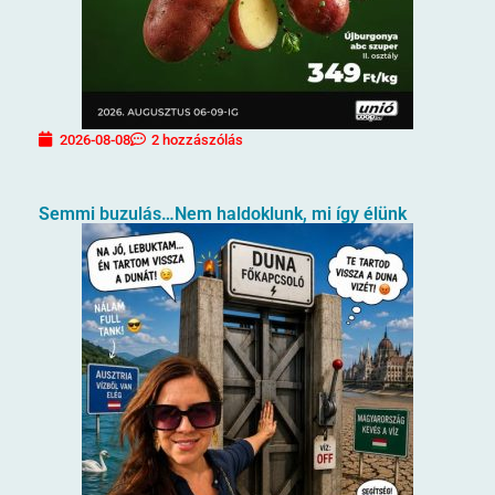
2026-08-08
2 hozzászólás
Semmi buzulás…Nem haldoklunk, mi így élünk