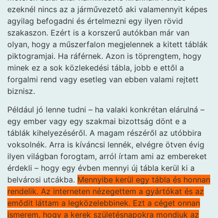
ezeknél nincs az a járművezető aki valamennyit képes
agyilag befogadni és értelmezni egy ilyen rövid
szakaszon. Ezért is a korszerű autókban már van
olyan, hogy a műszerfalon megjelennek a kitett táblák
piktogramjai. Ha ráférnek. Azon is töprengtem, hogy
minek ez a sok közlekedési tábla, jobb e ettől a
forgalmi rend vagy esetleg van ebben valami rejtett
biznisz.
Például jó lenne tudni – ha valaki konkrétan elárulná –
egy ember vagy egy szakmai bizottság dönt e a
táblák kihelyezéséről. A magam részéről az utóbbira
voksolnék. Arra is kíváncsi lennék, elvégre ötven évig
ilyen világban forogtam, arról írtam ami az embereket
érdekli – hogy egy évben mennyi új tábla kerül ki a
belvárosi utcákba.
Mennyibe kerül egy tábla és honnan
rendelik. Az interneten nézegettem a gyártókat és az
emődit láttam a legközelebbinek. Ezt a céget onnan
ismerem, hogy a kerek születésnapokra mondjuk az