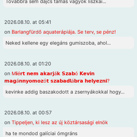
Továbbra sem dajcs tamás vagyok liszkai...
2026.08.10. at 05:41
on
Barlangfürdő aquaterápiája. Se terv, se pénz!
Neked kellene egy elegáns gumiszoba, ahol...
2026.08.10. at 01:20
on
M𝗶é𝗿𝘁 𝗻𝗲𝗺 𝗮𝗸𝗮𝗿𝗷á𝗸 𝗦𝘇𝗮𝗯ó 𝗞𝗲𝘃𝗶𝗻
𝗺𝗮𝗴á𝗻𝗻𝘆𝗼𝗺𝗼𝘇ó𝘁 𝘀𝘇𝗮𝗯𝗮𝗱𝗹á𝗯𝗿𝗮 𝗵𝗲𝗹𝘆𝗲𝘇𝗻𝗶?
kevinke addig baszakodott a zsernyákokkal hogy...
2026.08.10. at 00:57
on
Tippeljen, ki lesz az új köztársasági elnök
ha te mondod galíciai ómgráns