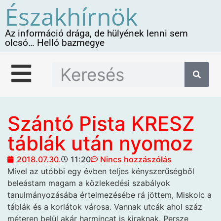
Északhírnök
Az információ drága, de hülyének lenni sem
olcsó… Helló bazmegye
Szántó Pista KRESZ
táblák után nyomoz
2018.07.30.
11:20
Nincs hozzászólás
Mivel az utóbbi egy
évben teljes kényszerűségből
beleástam magam a közlekedési szabályok
tanulmányozásába értelmezésébe rá jöttem, Miskolc a
táblák és a korlátok városa. Vannak utcák ahol száz
méteren belül akár harmincat is kiraknak. Persze