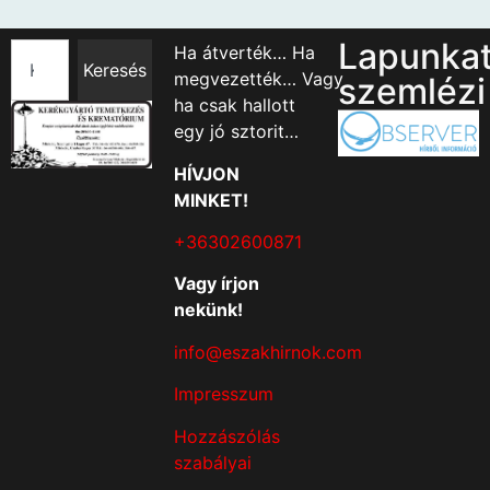
Lapunka
Ha átverték… Ha
Keresés
megvezették… Vagy
szemlézi
ha csak hallott
egy jó sztorit…
HÍVJON
MINKET!
+36302600871
Vagy írjon
nekünk!
info@eszakhirnok.com
Impresszum
Hozzászólás
szabályai