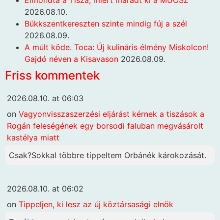
Elmondta a Tisza, miért maradt ki a MÚOSZ
2026.08.10.
Bükkszentkereszten szinte mindig fúj a szél
2026.08.09.
A múlt köde. Toca: Új kulináris élmény Miskolcon!
Gajdó néven a Kisavason
2026.08.09.
Friss kommentek
2026.08.10. at 06:03
on
Vagyonvisszaszerzési eljárást kérnek a tiszások a
Rogán feleségének egy borsodi faluban megvásárolt
kastélya miatt
Csak?Sokkal többre tippeltem Orbánék károkozását.
2026.08.10. at 06:02
on
Tippeljen, ki lesz az új köztársasági elnök