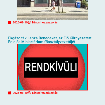
2026-08-10
Nincs hozzászólás
Ekgázolták Janza Benedeket, az Élő Környezetért
Felelős Minisztérium főosztályvezetőjét
2026-08-10
Nincs hozzászólás