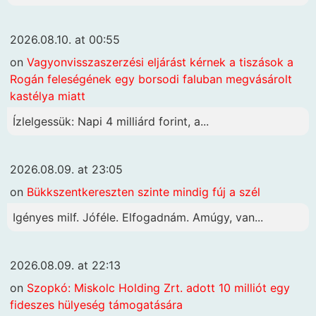
2026.08.10. at 00:55
on
Vagyonvisszaszerzési eljárást kérnek a tiszások a
Rogán feleségének egy borsodi faluban megvásárolt
kastélya miatt
Ízlelgessük: Napi 4 milliárd forint, a...
2026.08.09. at 23:05
on
Bükkszentkereszten szinte mindig fúj a szél
Igényes milf. Jóféle. Elfogadnám. Amúgy, van...
2026.08.09. at 22:13
on
Szopkó: Miskolc Holding Zrt. adott 10 milliót egy
fideszes hülyeség támogatására