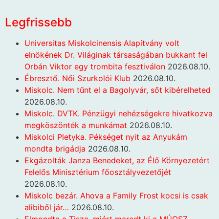
Legfrissebb
Universitas Miskolcinensis Alapítvány volt
elnökének Dr. Világinak társaságában bukkant fel
Orbán Viktor egy trombita fesztiválon
2026.08.10.
Ébresztő. Női Szurkolói Klub
2026.08.10.
Miskolc. Nem tűnt el a Bagolyvár, sőt kibérelheted
2026.08.10.
Miskolc. DVTK. Pénzügyi nehézségekre hivatkozva
megköszönték a munkámat
2026.08.10.
Miskolci Pletyka. Pékséget nyit az Anyukám
mondta brigádja
2026.08.10.
Ekgázolták Janza Benedeket, az Élő Környezetért
Felelős Minisztérium főosztályvezetőjét
2026.08.10.
Miskolc bezár. Ahova a Family Frost kocsi is csak
alibiből jár…
2026.08.10.