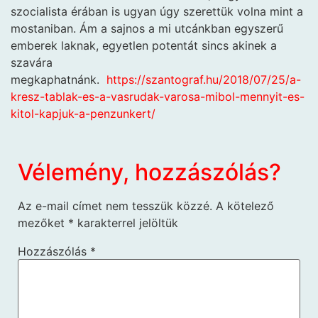
szocialista érában is ugyan úgy szerettük volna mint a
mostaniban. Ám a sajnos a mi utcánkban egyszerű
emberek laknak, egyetlen potentát sincs akinek a
szavára
megkaphatnánk.
https://szantograf.hu/2018/07/25/a-
kresz-tablak-es-a-vasrudak-varosa-mibol-mennyit-es-
kitol-kapjuk-a-penzunkert/
Vélemény, hozzászólás?
Az e-mail címet nem tesszük közzé.
A kötelező
mezőket
*
karakterrel jelöltük
Hozzászólás
*