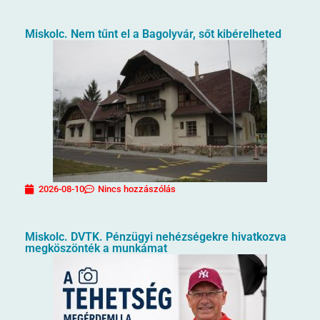
Miskolc. Nem tűnt el a Bagolyvár, sőt kibérelheted
2026-08-10
Nincs hozzászólás
Miskolc. DVTK. Pénzügyi nehézségekre hivatkozva
megköszönték a munkámat