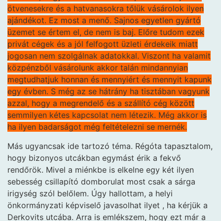
ötvenesekre és a hatvanasokra tőlük vásárolok ilyen
ajándékot. Ez most a menő. Sajnos egyetlen gyártó
üzemet se értem el, de nem is baj. Előre tudom ezek
privát cégek és a jól felfogott üzleti érdekeik miatt
jogosan nem szolgálnak adatokkal. Viszont ha valamit
közpénzből vásárolunk akkor talán mindannyian
megtudhatjuk honnan és mennyiért és mennyit kapunk
egy évben. S még az se hátrány ha tisztában vagyunk
azzal, hogy a megrendelő és a szállító cég között
semmilyen kétes kapcsolat nem létezik. Még akkor is
ha ilyen badarságot még feltételezni se mernék.
Más ugyancsak ide tartozó téma. Régóta tapasztalom,
hogy bizonyos utcákban egymást érik a fekvő
rendőrök. Mivel a miénkbe is elkelne egy két ilyen
sebesség csillapító domborulat most csak a sárga
irigység szól belőlem. Úgy hallottam, a helyi
önkormányzati képviselő javasolhat ilyet , ha kérjük a
Derkovits utcába. Arra is emlékszem, hogy ezt már a