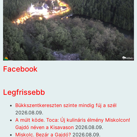
Facebook
Legfrissebb
Bükkszentkereszten szinte mindig fúj a szél
2026.08.09.
A múlt köde. Toca: Új kulináris élmény Miskolcon!
Gajdó néven a Kisavason
2026.08.09.
Miskolc. Bezár a Gajdó?
2026.08.09.