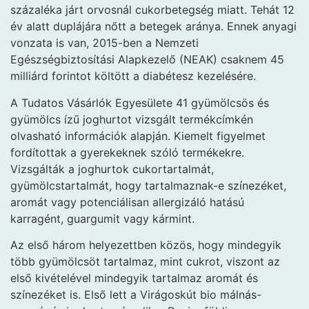
százaléka járt orvosnál cukorbetegség miatt. Tehát 12
év alatt duplájára nőtt a betegek aránya. Ennek anyagi
vonzata is van, 2015-ben a Nemzeti
Egészségbiztosítási Alapkezelő (NEAK) csaknem 45
milliárd forintot költött a diabétesz kezelésére.
A Tudatos Vásárlók Egyesülete 41 gyümölcsös és
gyümölcs ízű joghurtot vizsgált termékcímkén
olvasható információk alapján. Kiemelt figyelmet
fordítottak a gyerekeknek szóló termékekre.
Vizsgálták a joghurtok cukortartalmát,
gyümölcstartalmát, hogy tartalmaznak-e színezéket,
aromát vagy potenciálisan allergizáló hatású
karragént, guargumit vagy kármint.
Az első három helyezettben közös, hogy mindegyik
több gyümölcsöt tartalmaz, mint cukrot, viszont az
első kivételével mindegyik tartalmaz aromát és
színezéket is. Első lett a Virágoskút bio málnás-