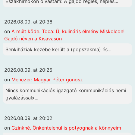
Északhírnökön olvastam: A gajdó régies, népies...
2026.08.09. at 20:36
on
A múlt köde. Toca: Új kulináris élmény Miskolcon!
Gajdó néven a Kisavason
Senkiháziak kezébe került a (popszakma) és...
2026.08.09. at 20:25
on
Menczer: Magyar Péter gonosz
Nincs kommunikációs igazgató kommunikációs nemi
gyalázássalx...
2026.08.09. at 20:02
on
Czinkné. Önkéntelenül is potyognak a könnyeim