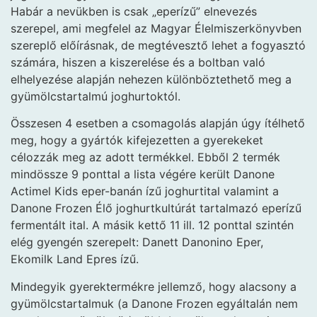
Habár a nevükben is csak „eperízű” elnevezés
szerepel, ami megfelel az Magyar Élelmiszerkönyvben
szereplő előírásnak, de megtévesztő lehet a fogyasztó
számára, hiszen a kiszerelése és a boltban való
elhelyezése alapján nehezen különböztethető meg a
gyümölcstartalmú joghurtoktól.
Összesen 4 esetben a csomagolás alapján úgy ítélhető
meg, hogy a gyártók kifejezetten a gyerekeket
célozzák meg az adott termékkel. Ebből 2 termék
mindössze 9 ponttal a lista végére került Danone
Actimel Kids eper-banán ízű joghurtital valamint a
Danone Frozen Élő joghurtkultúrát tartalmazó eperízű
fermentált ital. A másik kettő 11 ill. 12 ponttal szintén
elég gyengén szerepelt: Danett Danonino Eper,
Ekomilk Land Epres ízű.
Mindegyik gyerektermékre jellemző, hogy alacsony a
gyümölcstartalmuk (a Danone Frozen egyáltalán nem