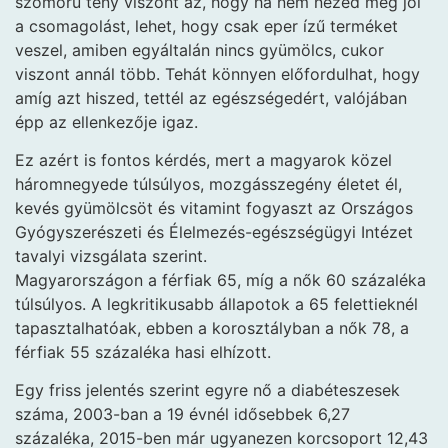
szomorú tény viszont az, hogy ha nem nézed meg jól
a csomagolást, lehet, hogy csak eper ízű terméket
veszel, amiben egyáltalán nincs gyümölcs, cukor
viszont annál több. Tehát könnyen előfordulhat, hogy
amíg azt hiszed, tettél az egészségedért, valójában
épp az ellenkezője igaz.
Ez azért is fontos kérdés, mert a magyarok közel
háromnegyede túlsúlyos, mozgásszegény életet él,
kevés gyümölcsöt és vitamint fogyaszt az Országos
Gyógyszerészeti és Élelmezés-egészségügyi Intézet
tavalyi vizsgálata szerint.
Magyarországon a férfiak 65, míg a nők 60 százaléka
túlsúlyos. A legkritikusabb állapotok a 65 felettieknél
tapasztalhatóak, ebben a korosztályban a nők 78, a
férfiak 55 százaléka hasi elhízott.
Egy friss jelentés szerint egyre nő a diabéteszesek
száma, 2003-ban a 19 évnél idősebbek 6,27
százaléka, 2015-ben már ugyanezen korcsoport 12,43