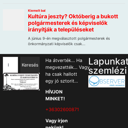
Lapunka
Ha átverték… Ha
Keresés
megvezették… Vagy
szemlézi
ha csak hallott
egy jó sztorit…
HÍVJON
MINKET!
+36302600871
Vagy írjon
nekünk!