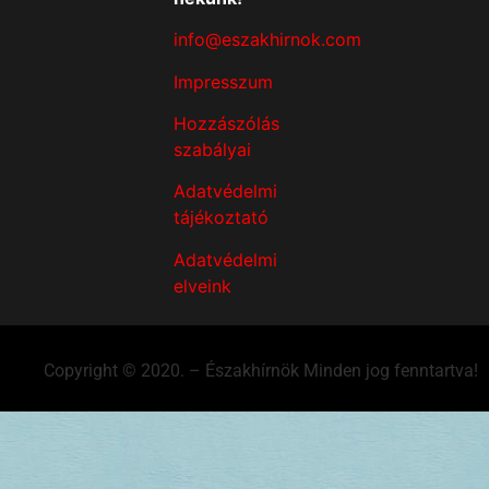
info@eszakhirnok.com
Impresszum
Hozzászólás
szabályai
Adatvédelmi
tájékoztató
Adatvédelmi
elveink
Copyright © 2020. – Északhírnök Minden jog fenntartva!