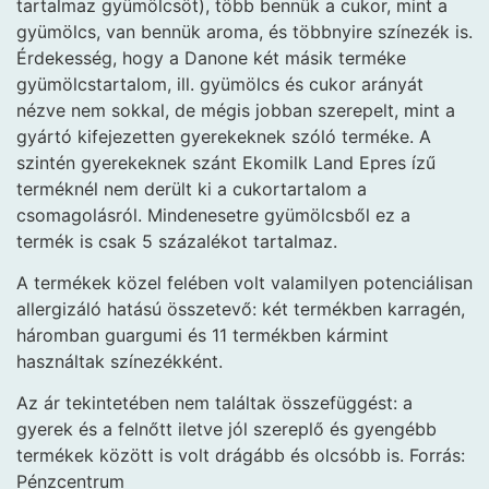
tartalmaz gyümölcsöt), több bennük a cukor, mint a
gyümölcs, van bennük aroma, és többnyire színezék is.
Érdekesség, hogy a Danone két másik terméke
gyümölcstartalom, ill. gyümölcs és cukor arányát
nézve nem sokkal, de mégis jobban szerepelt, mint a
gyártó kifejezetten gyerekeknek szóló terméke. A
szintén gyerekeknek szánt Ekomilk Land Epres ízű
terméknél nem derült ki a cukortartalom a
csomagolásról. Mindenesetre gyümölcsből ez a
termék is csak 5 százalékot tartalmaz.
A termékek közel felében volt valamilyen potenciálisan
allergizáló hatású összetevő: két termékben karragén,
háromban guargumi és 11 termékben kármint
használtak színezékként.
Az ár tekintetében nem találtak összefüggést: a
gyerek és a felnőtt iletve jól szereplő és gyengébb
termékek között is volt drágább és olcsóbb is. Forrás:
Pénzcentrum