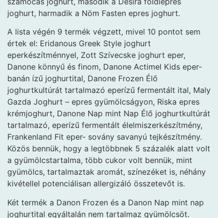
szamócás joghurt, második a Desira földiepres
joghurt, harmadik a Nöm Fasten epres joghurt.
A lista végén 9 termék végzett, mivel 10 pontot sem
értek el: Eridanous Greek Style joghurt
eperkészítménnyel, Zott Szívecske joghurt eper,
Danone könnyű és finom, Danone Actimel Kids eper-
banán ízű joghurtital, Danone Frozen Élő
joghurtkultúrát tartalmazó eperízű fermentált ital, Maly
Gazda Joghurt – epres gyümölcságyon, Riska epres
krémjoghurt, Danone Nap mint Nap Élő joghurtkultúrát
tartalmazó, eperízű fermentált élelmiszerkészítmény,
Frankenland Fit eper- sovány savanyú tejkészítmény.
Közös bennük, hogy a legtöbbnek 5 százalék alatt volt
a gyümölcstartalma, több cukor volt bennük, mint
gyümölcs, tartalmaztak aromát, színezéket is, néhány
kivétellel potenciálisan allergizáló összetevőt is.
Két termék a Danon Frozen és a Danon Nap mint nap
joghurtital egyáltalán nem tartalmaz gyümölcsöt.