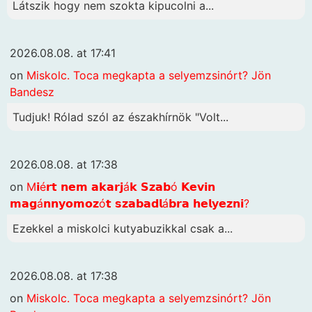
Látszik hogy nem szokta kipucolni a...
2026.08.08. at 17:41
on
Miskolc. Toca megkapta a selyemzsinórt? Jön
Bandesz
Tudjuk! Rólad szól az északhírnök "Volt...
2026.08.08. at 17:38
on
M𝗶é𝗿𝘁 𝗻𝗲𝗺 𝗮𝗸𝗮𝗿𝗷á𝗸 𝗦𝘇𝗮𝗯ó 𝗞𝗲𝘃𝗶𝗻
𝗺𝗮𝗴á𝗻𝗻𝘆𝗼𝗺𝗼𝘇ó𝘁 𝘀𝘇𝗮𝗯𝗮𝗱𝗹á𝗯𝗿𝗮 𝗵𝗲𝗹𝘆𝗲𝘇𝗻𝗶?
Ezekkel a miskolci kutyabuzikkal csak a...
2026.08.08. at 17:38
on
Miskolc. Toca megkapta a selyemzsinórt? Jön