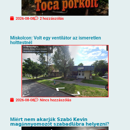
2026-08-08
2 hozzászólás
Miskolcon: Volt egy ventilátor az ismeretlen
holttestnél
2026-08-08
Nincs hozzászólás
M𝗶é𝗿𝘁 𝗻𝗲𝗺 𝗮𝗸𝗮𝗿𝗷á𝗸 𝗦𝘇𝗮𝗯ó 𝗞𝗲𝘃𝗶𝗻
𝗺𝗮𝗴á𝗻𝗻𝘆𝗼𝗺𝗼𝘇ó𝘁 𝘀𝘇𝗮𝗯𝗮𝗱𝗹á𝗯𝗿𝗮 𝗵𝗲𝗹𝘆𝗲𝘇𝗻𝗶?