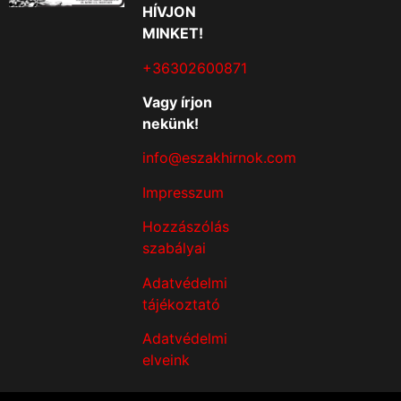
HÍVJON
MINKET!
+36302600871
Vagy írjon
nekünk!
info@eszakhirnok.com
Impresszum
Hozzászólás
szabályai
Adatvédelmi
tájékoztató
Adatvédelmi
elveink