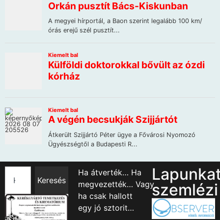
Lapunka
Ha átverték… Ha
Keresés
megvezették… Vagy
szemlézi
ha csak hallott
egy jó sztorit…