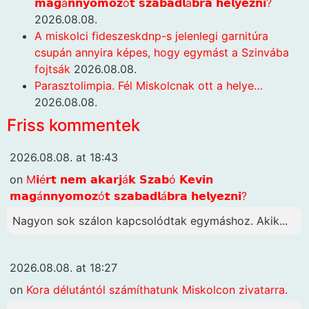
𝗺𝗮𝗴á𝗻𝗻𝘆𝗼𝗺𝗼𝘇ó𝘁 𝘀𝘇𝗮𝗯𝗮𝗱𝗹á𝗯𝗿𝗮 𝗵𝗲𝗹𝘆𝗲𝘇𝗻𝗶?
2026.08.08.
A miskolci fideszeskdnp-s jelenlegi garnitúra
csupán annyira képes, hogy egymást a Szinvába
fojtsák
2026.08.08.
Parasztolimpia. Fél Miskolcnak ott a helye…
2026.08.08.
Friss kommentek
2026.08.08. at 18:43
on
M𝗶é𝗿𝘁 𝗻𝗲𝗺 𝗮𝗸𝗮𝗿𝗷á𝗸 𝗦𝘇𝗮𝗯ó 𝗞𝗲𝘃𝗶𝗻
𝗺𝗮𝗴á𝗻𝗻𝘆𝗼𝗺𝗼𝘇ó𝘁 𝘀𝘇𝗮𝗯𝗮𝗱𝗹á𝗯𝗿𝗮 𝗵𝗲𝗹𝘆𝗲𝘇𝗻𝗶?
Nagyon sok szálon kapcsolódtak egymáshoz. Akik...
2026.08.08. at 18:27
on
Kora délutántól számíthatunk Miskolcon zivatarra.