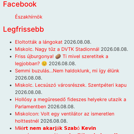
Facebook
Északhírnök
Legfrissebb
Eloltották a lángokat
2026.08.08.
Miskolc. Nagy tűz a DVTK Stadionnál
2026.08.08.
Friss újburgonya! 🥔 Ti mivel szeretitek a
legjobban? 😊
2026.08.08.
Semmi buzulás…Nem haldoklunk, mi így élünk
2026.08.08.
Miskolc. Lecsúszó városrészek. Szentpéteri kapu
2026.08.08.
Hollósy a megüresedő fideszes helyekre utazik a
Parlamentben
2026.08.08.
Miskolcon: Volt egy ventilátor az ismeretlen
holttestnél
2026.08.08.
M𝗶é𝗿𝘁 𝗻𝗲𝗺 𝗮𝗸𝗮𝗿𝗷á𝗸 𝗦𝘇𝗮𝗯ó 𝗞𝗲𝘃𝗶𝗻