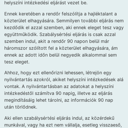
helyszíni intézkedési eljárást vezet be.
Ennek keretében a rendőr felszólítja a hajléktalant a
közterület elhagyására. Semmilyen további eljárás nem
kezdődik el azzal szemben, aki ennek eleget tesz vagy
együttműködik. Szabálysértési eljárás is csak azzal
szemben indul, akit a rendőr 90 napon belül már
háromszor szólított fel a közterület elhagyására, ám
ennek az adott időn belül negyedik alkalommal sem
tesz eleget.
Ahhoz, hogy ezt ellenőrizni lehessen, létrejön egy
nyilvántartás azokról, akiket helyszíni intézkedések alá
vontak. A nyilvántartásban az adatokat a helyszíni
intézkedéstől számítva 90 napig, illetve az eljárás
megindításáig lehet tárolni, az információk 90 nap
után törlődnek.
Aki ellen szabálysértési eljárás indul, az közérdekű
munkával, vagy ha ezt nem vállalja, esetleg visszaeső,