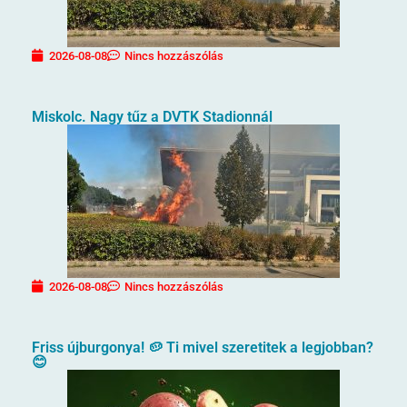
2026-08-08
Nincs hozzászólás
Miskolc. Nagy tűz a DVTK Stadionnál
2026-08-08
Nincs hozzászólás
Friss újburgonya! 🥔 Ti mivel szeretitek a legjobban?
😊