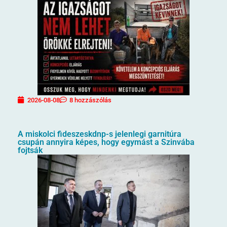
2026-08-08
8 hozzászólás
A miskolci fideszeskdnp-s jelenlegi garnitúra
csupán annyira képes, hogy egymást a Szinvába
fojtsák