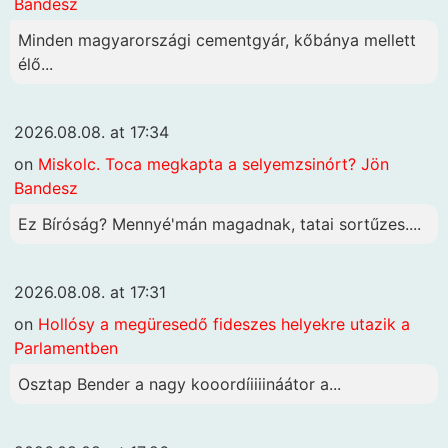
Bandesz
Minden magyarországi cementgyár, kőbánya mellett
élő...
2026.08.08. at 17:34
on
Miskolc. Toca megkapta a selyemzsinórt? Jön
Bandesz
Ez Bíróság? Mennyé'mán magadnak, tatai sortűzes....
2026.08.08. at 17:31
on
Hollósy a megüresedő fideszes helyekre utazik a
Parlamentben
Osztap Bender a nagy kooordíiiiináátor a...