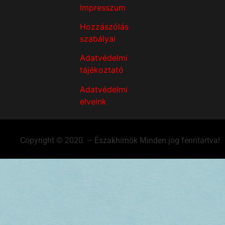
Impresszum
Hozzászólás
szabályai
Adatvédelmi
tájékoztató
Adatvédelmi
elveink
Copyright © 2020. – Északhírnök Minden jog fenntartva!