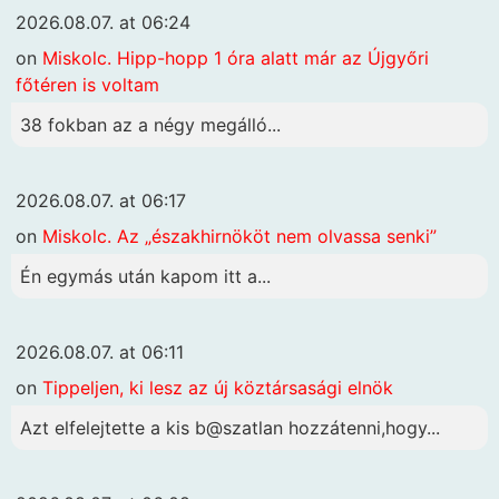
2026.08.07. at 06:24
on
Miskolc. Hipp-hopp 1 óra alatt már az Újgyőri
főtéren is voltam
38 fokban az a négy megálló...
2026.08.07. at 06:17
on
Miskolc. Az „északhirnököt nem olvassa senki”
Én egymás után kapom itt a...
2026.08.07. at 06:11
on
Tippeljen, ki lesz az új köztársasági elnök
Azt elfelejtette a kis b@szatlan hozzátenni,hogy...