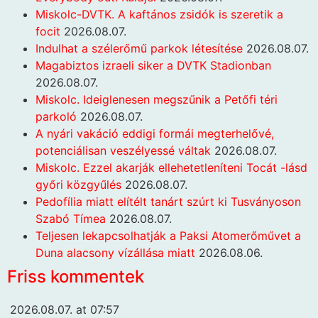
Miskolc-DVTK. A kaftános zsidók is szeretik a
focit
2026.08.07.
Indulhat a szélerőmű parkok létesítése
2026.08.07.
Magabiztos izraeli siker a DVTK Stadionban
2026.08.07.
Miskolc. Ideiglenesen megszűnik a Petőfi téri
parkoló
2026.08.07.
A nyári vakáció eddigi formái megterhelővé,
potenciálisan veszélyessé váltak
2026.08.07.
Miskolc. Ezzel akarják ellehetetleníteni Tocát -lásd
győri közgyűlés
2026.08.07.
Pedofília miatt elítélt tanárt szúrt ki Tusványoson
Szabó Tímea
2026.08.07.
Teljesen lekapcsolhatják a Paksi Atomerőművet a
Duna alacsony vízállása miatt
2026.08.06.
Friss kommentek
2026.08.07. at 07:57