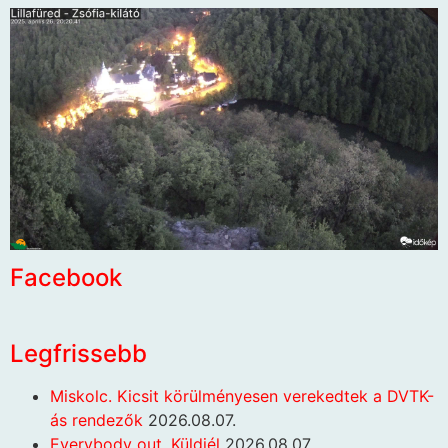
Facebook
Legfrissebb
Miskolc. Kicsit körülményesen verekedtek a DVTK-
ás rendezők
2026.08.07.
Everybody out. Küldjél
2026.08.07.