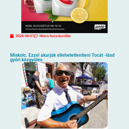
2026-08-07
Nincs hozzászólás
Miskolc. Ezzel akarják ellehetetleníteni Tocát -lásd
győri közgyűlés