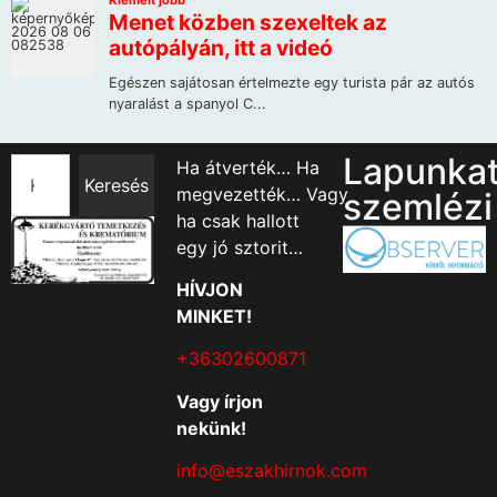
Lapunka
Ha átverték… Ha
Keresés
megvezették… Vagy
szemlézi
ha csak hallott
egy jó sztorit…
HÍVJON
MINKET!
+36302600871
Vagy írjon
nekünk!
info@eszakhirnok.com