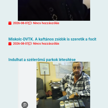
2026-08-07
Nincs hozzászólás
Miskolc-DVTK. A kaftános zsidók is szeretik a focit
2026-08-07
Nincs hozzászólás
Indulhat a szélerőmű parkok létesítése