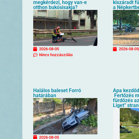
megkérdezi, hogy van-e
kiszáradt f
otthon bukósisakja?
a Népkertb
2026-08-05
2026-08-05
Nincs hozzászólás
Halálos baleset Forró
Apa kezdőd
határában
Fertőzés mi
fürdőzés az
Liget” stra
2026-08-05