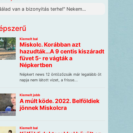
Nálad van a bizonyitás terhe!" Nekem...
épszerű