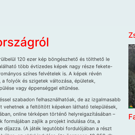
Z
országról
rülbelül 120 ezer kép böngészhető és tölthető le
található több évtizedes képek nagy része fekete-
yományos színes felvételek is. A képek révén
a folyók és szigetek változása, épületek,
pülése vagy éppenséggel eltűnése.
léssel szabadon felhasználhatóak, de az izgalmasabb
t vehetnek a feltöltött képeken látható települések,
ban, online térképen történő helyreigazításában –
F
 formájában zajlik a projekt indulása óta, a
 díjazza. (A játék legutóbbi fordulójában a részt