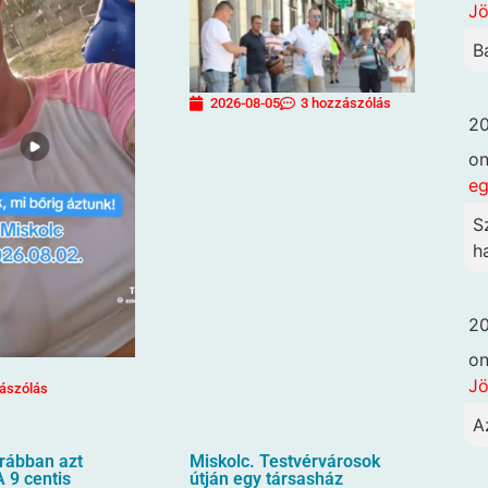
Jö
B
2026-08-05
3 hozzászólás
20
o
eg
S
h
20
o
Jö
ászólás
A
orábban azt
Miskolc. Testvérvárosok
 9 centis
útján egy társasház