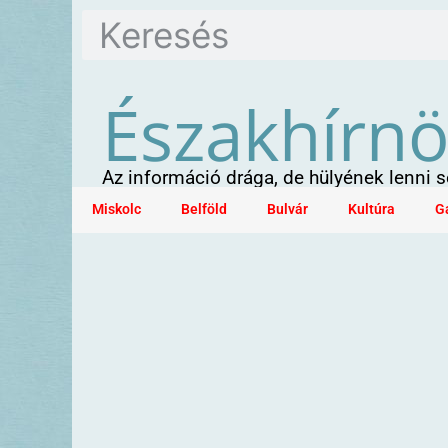
Északhírn
Az információ drága, de hülyének lenni
Miskolc
Belföld
Bulvár
Kultúra
G