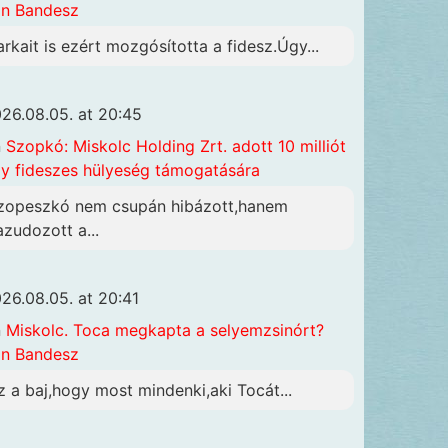
n Bandesz
arkait is ezért mozgósította a fidesz.Úgy...
26.08.05. at 20:45
n
Szopkó: Miskolc Holding Zrt. adott 10 milliót
y fideszes hülyeség támogatására
zopeszkó nem csupán hibázott,hanem
azudozott a...
26.08.05. at 20:41
n
Miskolc. Toca megkapta a selyemzsinórt?
n Bandesz
z a baj,hogy most mindenki,aki Tocát...