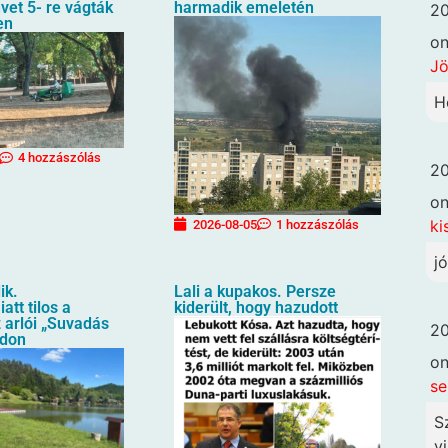
üvet 5- re vágták
harmadik emeletén
20
en
o
Jö
H
4 hozzászólás
20
o
ki
2026-08-05
1 hozzászólás
j
ik.
Lali a kupakos. Persze
att tilos a
kiderült, hogy hazudott
 arlói „Suvadás
20
ndon
o
se
S
vi