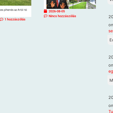
2026-08-05
Nincs hozzászólás
20
1 hozzászólás
o
se
E
20
o
eg
M
20
o
Tu