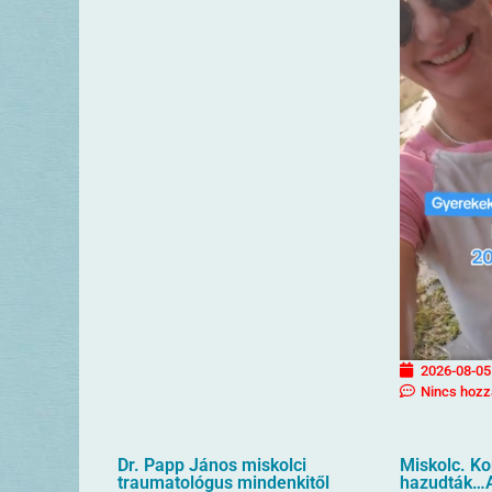
2026-08-05
Nincs hozz
Dr. Papp János miskolci
Miskolc. K
traumatológus mindenkitől
hazudták…A