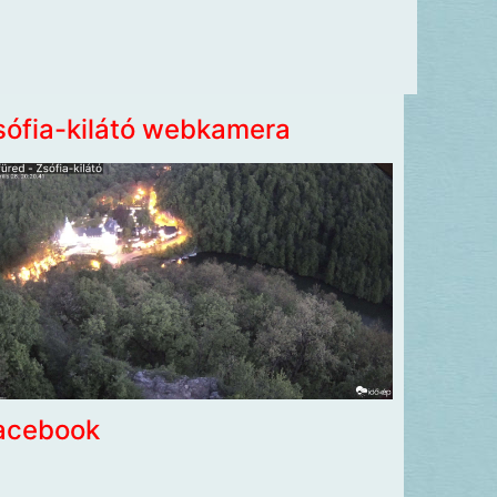
sófia-kilátó webkamera
acebook