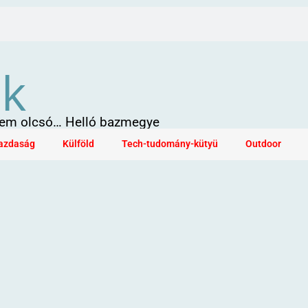
ök
 sem olcsó… Helló bazmegye
azdaság
Külföld
Tech-tudomány-kütyü
Outdoor