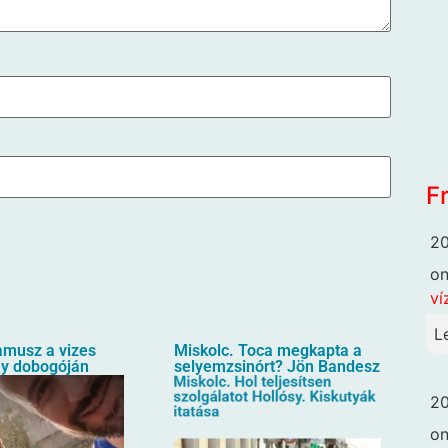
F
20
o
ví
L
amusz a vizes
Miskolc. Toca megkapta a
ny dobogóján
selyemzsinórt? Jön Bandesz
20
o