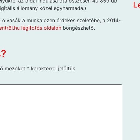
lyükre, az oldal indulása óta összesen 40 859 db
L
digitális állomány közel egyharmada.)
z olvasók a munka ezen érdekes szeletébe, a 2014-
entről.hu légifotós oldalon
böngészhető.
s?
ző mezőket
*
karakterrel jelöltük