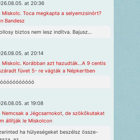
26.08.05. at 20:36
n
Miskolc. Toca megkapta a selyemzsinórt?
n Bandesz
ollosy biztos nem lesz indítva. Bajusz...
26.08.05. at 20:14
n
Miskolc. Korábban azt hazudták…A 9 centis
száradt füvet 5- re vágták a Népkertben
óóóóóóóóóóóó
26.08.05. at 19:08
n
Nemcsak a Jégcsarnokot, de szökőkutakat
m állítják le Miskolcon
zerinted ha hülyeségeket beszélsz össze-
ssza, az...