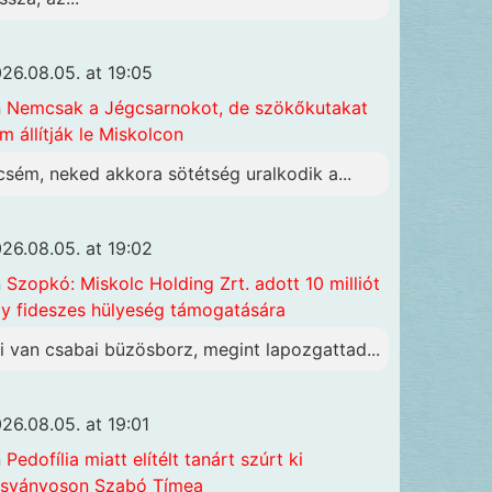
26.08.05. at 19:05
n
Nemcsak a Jégcsarnokot, de szökőkutakat
m állítják le Miskolcon
csém, neked akkora sötétség uralkodik a...
26.08.05. at 19:02
n
Szopkó: Miskolc Holding Zrt. adott 10 milliót
y fideszes hülyeség támogatására
i van csabai büzösborz, megint lapozgattad...
26.08.05. at 19:01
n
Pedofília miatt elítélt tanárt szúrt ki
sványoson Szabó Tímea