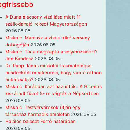
egfrissebb
A Duna alacsony vízállása miatt 11
szállodahajó rekedt Magyarországon
2026.08.05.
Miskolc. Mamusz a vizes trikó verseny
dobogóján
2026.08.05.
Miskolc. Toca megkapta a selyemzsinórt?
Jön Bandesz
2026.08.05.
Dr. Papp János miskolci traumatológus
mindenkitől megkérdezi, hogy van-e otthon
bukósisakja?
2026.08.05.
Miskolc. Korábban azt hazudták…A 9 centis
kiszáradt füvet 5- re vágták a Népkertben
2026.08.05.
Miskolc. Testvérvárosok útján egy
társasház harmadik emeletén
2026.08.05.
Halálos baleset Forró határában
2026.08.05.