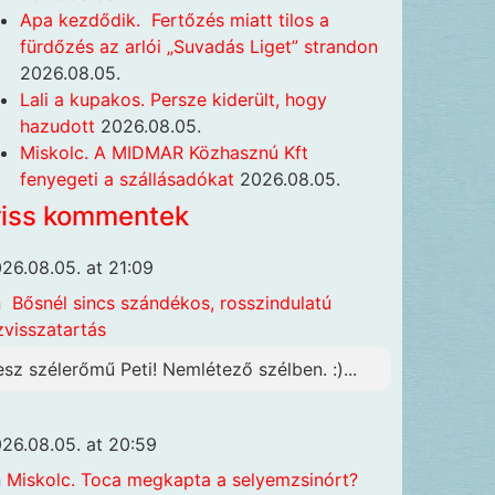
Apa kezdődik. Fertőzés miatt tilos a
fürdőzés az arlói „Suvadás Liget” strandon
2026.08.05.
Lali a kupakos. Persze kiderült, hogy
hazudott
2026.08.05.
Miskolc. A MIDMAR Közhasznú Kft
fenyegeti a szállásadókat
2026.08.05.
riss kommentek
26.08.05. at 21:09
n
Bősnél sincs szándékos, rosszindulatú
zvisszatartás
esz szélerőmű Peti! Nemlétező szélben. :)...
26.08.05. at 20:59
n
Miskolc. Toca megkapta a selyemzsinórt?