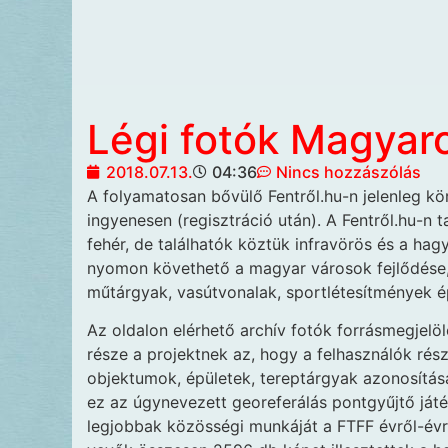
Légi fotók Magyar
2018.07.13.
04:36
Nincs hozzászólás
A folyamatosan bővülő Fentről.hu-n
jelenleg kö
ingyenesen (regisztráció után). A Fentről.hu-n 
fehér, de találhatók köztük infravörös és a hag
nyomon követhető a magyar városok fejlődése, 
műtárgyak, vasútvonalak, sportlétesítmények é
Az oldalon elérhető archív fotók forrásmegjelö
része a projektnek az, hogy a felhasználók rész
objektumok, épületek, tereptárgyak azonosításá
ez az úgynevezett georeferálás pontgyűjtő játék
legjobbak közösségi munkáját a FTFF évről-évre