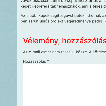
vevők összesen 2596 db képet illesztettek a he
képet georeferáltak felhasználók, ami a teljes 
Az alábbi képek segítségével betekinthetnek a
ben zárult uniós projekt végeredménye pedig
F
Vélemény, hozzászólá
Az e-mail címet nem tesszük közzé.
A kötele
Hozzászólás
*