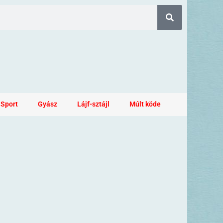
Sport
Gyász
Lájf-sztájl
Múlt köde