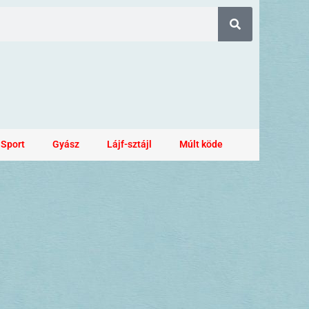
Sport
Gyász
Lájf-sztájl
Múlt köde