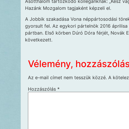
Ásotthalom tartózkodó kollégánknak: „Kész vagy
Hazánk Mozgalom tagjaként képzeli el.
A Jobbik szakadása Vona néppártosodási törekv
gyorsult fel. Az egykori pártelnök 2016 áprilisa
pártban. Első körben Dúró Dóra férjét, Novák El
következett.
Vélemény, hozzászólá
Az e-mail címet nem tesszük közzé.
A kötele
Hozzászólás
*