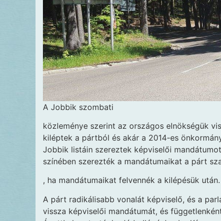
A Jobbik szombati
közleménye szerint az országos elnökségük vis
kiléptek a pártból és akár a 2014-es önkormány
Jobbik listáin szereztek képviselői mandátumot
színében szerezték a mandátumaikat a párt szav
, ha mandátumaikat felvennék a kilépésük után.
A párt radikálisabb vonalát képviselő, és a par
vissza képviselői mandátumát, és függetlenkén