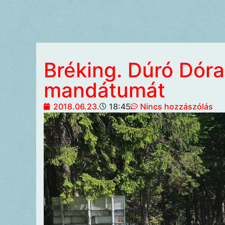
Bréking. Dúró Dóra
mandátumát
2018.06.23.
18:45
Nincs hozzászólás