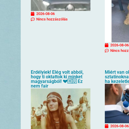
2026-08-06
Nincs hozzászólás
2026-08-06
Nincs hozz
Erdélyiek! Elég volt abból,
Miért van o
hogy ti oktattok ki minket
sztatinoknak
magyarságból! 💔🇭🇺 Ez
ha kezelet
nem fair
2026-08-06