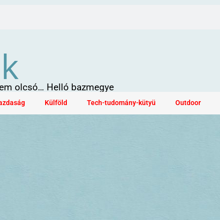
ök
 sem olcsó… Helló bazmegye
azdaság
Külföld
Tech-tudomány-kütyü
Outdoor