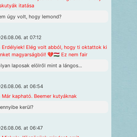
skutyák itatása
em úgy volt, hogy lemond?
26.08.06. at 07:12
n
Erdélyiek! Elég volt abból, hogy ti oktattok ki
nket magyarságból! 💔🇭🇺 Ez nem fair
olyan laposak elölről mint a lángos...
26.08.06. at 06:54
n
Már kapható. Beemer kutyáknak
ennyibe kerül?
26.08.06. at 06:47