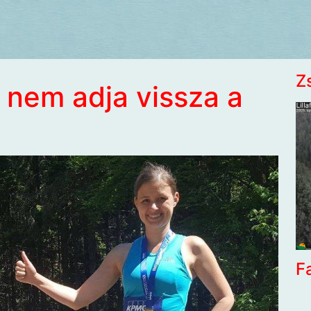
Z
 nem adja vissza a
F