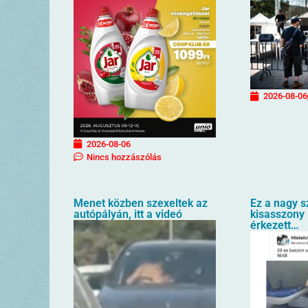
2026-08-06
2026-08-06
Nincs hozzászólás
Menet közben szexeltek az
Ez a nagy s
autópályán, itt a videó
kisasszony 
érkezett…