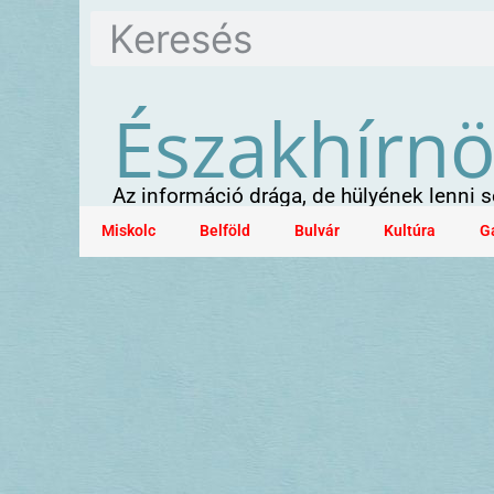
Északhírn
Az információ drága, de hülyének lenni
Miskolc
Belföld
Bulvár
Kultúra
G