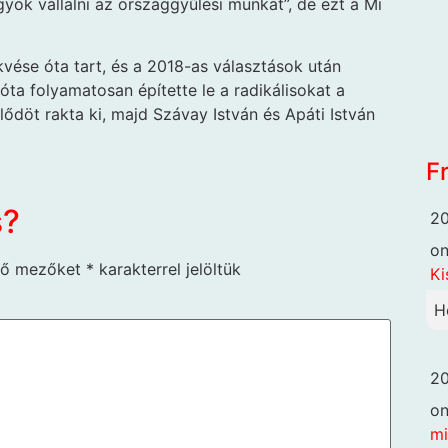
ok vállalni az országgyűlési munkát”, de ezt a Mi
ése óta tart, és a 2018-as választások után
 óta folyamatosan építette le a radikálisokat a
ődöt rakta ki, majd Szávay István és Apáti István
F
s?
20
o
ző mezőket
*
karakterrel jelöltük
Ki
H
20
o
mi