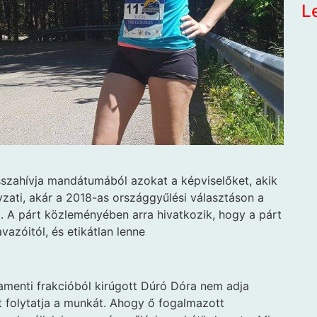
L
szahívja mandátumából azokat a képviselőket, akik
zati, akár a 2018-as országgyűlési választáson a
. A párt közleményében arra hivatkozik, hogy a párt
azóitól, és etikátlan lenne
lamenti frakcióból kirúgott Dúró Dóra nem adja
t folytatja a munkát. Ahogy ő fogalmazott