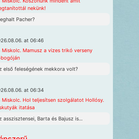
n
Miskolc. Köszönünk mindent amit
gtanítottál nekünk!
eghalt Pacher?
26.08.06. at 06:46
n
Miskolc. Mamusz a vizes trikó verseny
obogóján
z első feleségének mekkora volt?
26.08.06. at 06:34
n
Miskolc. Hol teljesítsen szolgálatot Hollósy.
skutyák itatása
z asszisztensei, Barta és Bajusz is...
épszerű