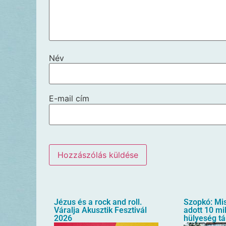
Név
E-mail cím
Jézus és a rock and roll.
Szopkó: Mis
Váralja Akusztik Fesztivál
adott 10 mil
2026
hülyeség t