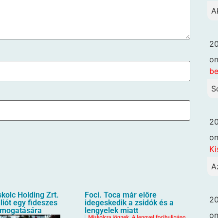
A
20
o
be
S
20
o
Ki
A
kolc Holding Zrt.
Foci. Toca már előre
20
liót egy fideszes
idegeskedik a zsidók és a
ámogatására
lengyelek miatt
o