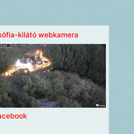
sófia-kilátó webkamera
acebook