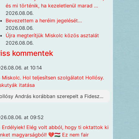
és mi történik, ha kezeletlenül marad …
2026.08.06.
Bevezettem a heréim jegelését…
2026.08.06.
Újra megterítjük Miskolc közös asztalát
2026.08.06.
riss kommentek
26.08.06. at 10:14
n
Miskolc. Hol teljesítsen szolgálatot Hollósy.
skutyák itatása
ollósy András korábban szerepelt a Fidesz...
26.08.06. at 09:52
n
Erdélyiek! Elég volt abból, hogy ti oktattok ki
nket magyarságból! 💔🇭🇺 Ez nem fair