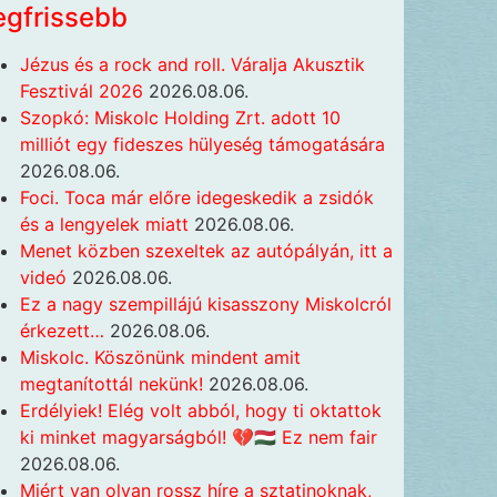
egfrissebb
Jézus és a rock and roll. Váralja Akusztik
Fesztivál 2026
2026.08.06.
Szopkó: Miskolc Holding Zrt. adott 10
milliót egy fideszes hülyeség támogatására
2026.08.06.
Foci. Toca már előre idegeskedik a zsidók
és a lengyelek miatt
2026.08.06.
Menet közben szexeltek az autópályán, itt a
videó
2026.08.06.
Ez a nagy szempillájú kisasszony Miskolcról
érkezett…
2026.08.06.
Miskolc. Köszönünk mindent amit
megtanítottál nekünk!
2026.08.06.
Erdélyiek! Elég volt abból, hogy ti oktattok
ki minket magyarságból! 💔🇭🇺 Ez nem fair
2026.08.06.
Miért van olyan rossz híre a sztatinoknak,