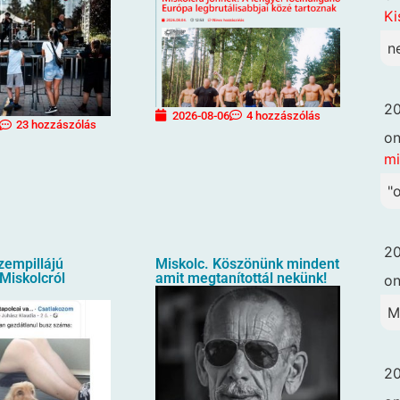
Ki
n
20
2026-08-06
4 hozzászólás
23 hozzászólás
o
mi
"
20
zempillájú
Miskolc. Köszönünk mindent
Miskolcról
amit megtanítottál nekünk!
o
M
20