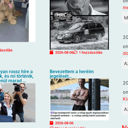
o
me
M
20
o
ászólás
d
2026-08-06
1 hozzászólás
A
lyan rossz híre a
Bevezettem a heréim
, és mi történik,
jegelését…
lenül marad …
20
o
Ki
A
2026-08-06
N