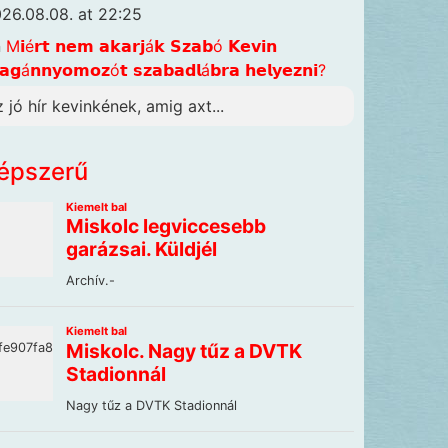
26.08.08. at 22:25
n
M𝗶é𝗿𝘁 𝗻𝗲𝗺 𝗮𝗸𝗮𝗿𝗷á𝗸 𝗦𝘇𝗮𝗯ó 𝗞𝗲𝘃𝗶𝗻
𝗴á𝗻𝗻𝘆𝗼𝗺𝗼𝘇ó𝘁 𝘀𝘇𝗮𝗯𝗮𝗱𝗹á𝗯𝗿𝗮 𝗵𝗲𝗹𝘆𝗲𝘇𝗻𝗶?
z jó hír kevinkének, amig axt...
épszerű