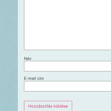
Név
E-mail cím