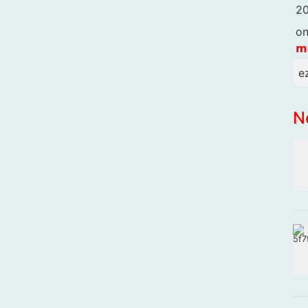
20
o
𝗺
e
N