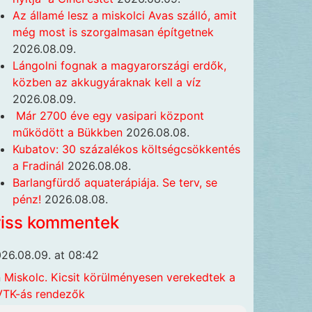
Az államé lesz a miskolci Avas szálló, amit
még most is szorgalmasan építgetnek
2026.08.09.
Lángolni fognak a magyarországi erdők,
közben az akkugyáraknak kell a víz
2026.08.09.
Már 2700 éve egy vasipari központ
működött a Bükkben
2026.08.08.
Kubatov: 30 százalékos költségcsökkentés
a Fradinál
2026.08.08.
Barlangfürdő aquaterápiája. Se terv, se
pénz!
2026.08.08.
riss kommentek
26.08.09. at 08:42
n
Miskolc. Kicsit körülményesen verekedtek a
TK-ás rendezők