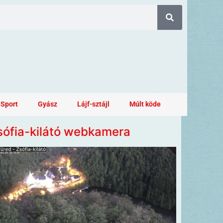
Sport
Gyász
Lájf-sztájl
Múlt köde
sófia-kilátó webkamera