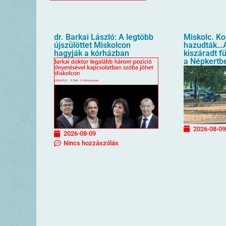
dr. Barkai László: A legtöbb
Miskolc. K
újszülöttet Miskolcon
hazudták…A
hagyják a kórházban
kiszáradt f
a Népkertb
2026-08-09
2026-08-09
Nincs hozzászólás