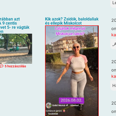
L
orábban azt
Kik azok? Zsidók, baloldaliak
20
 9 centis
és ellepik Miskolcot
üvet 5- re vágták
o
en
k
„
20
5 hozzászólás
o
k
H
20
o