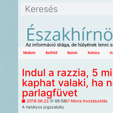
Északhírn
Az információ drága, de hülyének lenni
Miskolc
Belföld
Bulvár
Kultúra
G
Indul a razzia, 5 mi
kaphat valaki, ha n
parlagfüvet
2018.06.22.
05:56
Nincs hozzászólás
A hatályos jogszabály