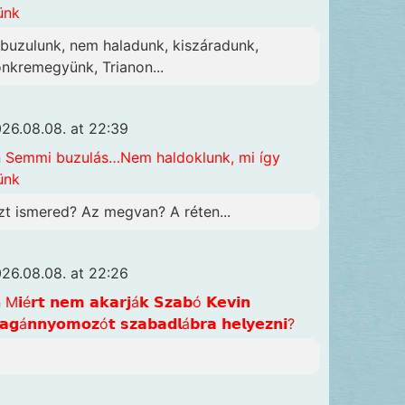
ünk
lbuzulunk, nem haladunk, kiszáradunk,
önkremegyünk, Trianon...
26.08.08. at 22:39
n
Semmi buzulás…Nem haldoklunk, mi így
ünk
zt ismered? Az megvan? A réten...
26.08.08. at 22:26
n
M𝗶é𝗿𝘁 𝗻𝗲𝗺 𝗮𝗸𝗮𝗿𝗷á𝗸 𝗦𝘇𝗮𝗯ó 𝗞𝗲𝘃𝗶𝗻
𝗴á𝗻𝗻𝘆𝗼𝗺𝗼𝘇ó𝘁 𝘀𝘇𝗮𝗯𝗮𝗱𝗹á𝗯𝗿𝗮 𝗵𝗲𝗹𝘆𝗲𝘇𝗻𝗶?