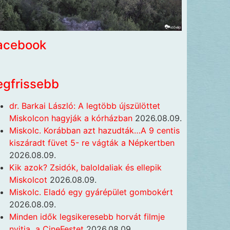
acebook
egfrissebb
dr. Barkai László: A legtöbb újszülöttet
Miskolcon hagyják a kórházban
2026.08.09.
Miskolc. Korábban azt hazudták…A 9 centis
kiszáradt füvet 5- re vágták a Népkertben
2026.08.09.
Kik azok? Zsidók, baloldaliak és ellepik
Miskolcot
2026.08.09.
Miskolc. Eladó egy gyárépület gombokért
2026.08.09.
Minden idők legsikeresebb horvát filmje
nyitja a CineFestet
2026.08.09.