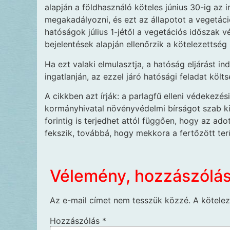
alapján a földhasználó köteles június 30-ig az 
megakadályozni, és ezt az állapotot a vegetáci
hatóságok július 1-jétől a vegetációs időszak v
bejelentések alapján ellenőrzik a kötelezettség 
Ha ezt valaki elmulasztja, a hatóság eljárást in
ingatlanján, az ezzel járó hatósági feladat költ
A cikkben azt írják: a parlagfű elleni védekezé
kormányhivatal növényvédelmi bírságot szab ki.
forintig is terjedhet attól függően, hogy az ado
fekszik, továbbá, hogy mekkora a fertőzött ter
Vélemény, hozzászólá
Az e-mail címet nem tesszük közzé.
A kötele
Hozzászólás
*