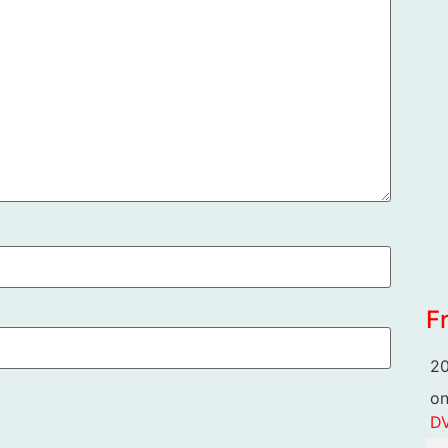
F
20
o
DV