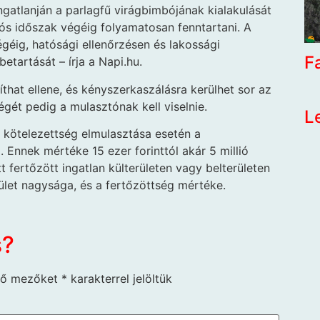
ingatlanján a parlagfű virágbimbójának kialakulását
ós időszak végéig folyamatosan fenntartani. A
égéig, hatósági ellenőrzésen és lakossági
F
betartását – írja a Napi.hu.
díthat ellene, és kényszerkaszálásra kerülhet sor az
ségét pedig a mulasztónak kell viselnie.
L
si kötelezettség elmulasztása esetén a
 Ennek mértéke 15 ezer forinttól akár 5 millió
tt fertőzött ingatlan külterületen vagy belterületen
ület nagysága, és a fertőzöttség mértéke.
s?
ző mezőket
*
karakterrel jelöltük