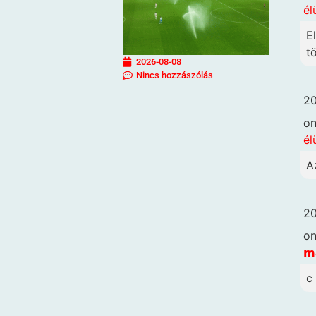
él
E
t
2026-08-08
Nincs hozzászólás
20
o
él
A
20
o
𝗺
c