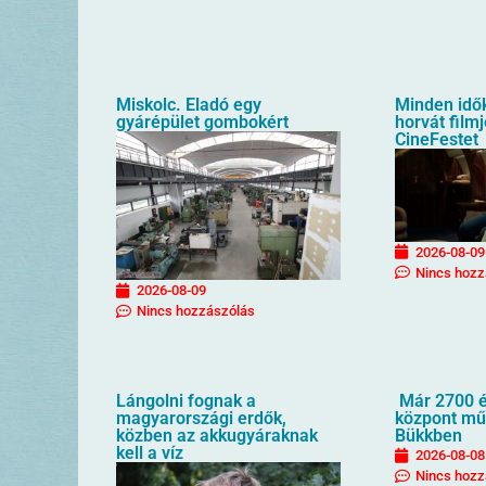
Miskolc. Eladó egy
Minden idő
gyárépület gombokért
horvát filmj
CineFestet
2026-08-09
Nincs hozz
2026-08-09
Nincs hozzászólás
Lángolni fognak a
Már 2700 é
magyarországi erdők,
központ mű
közben az akkugyáraknak
Bükkben
kell a víz
2026-08-08
Nincs hozz