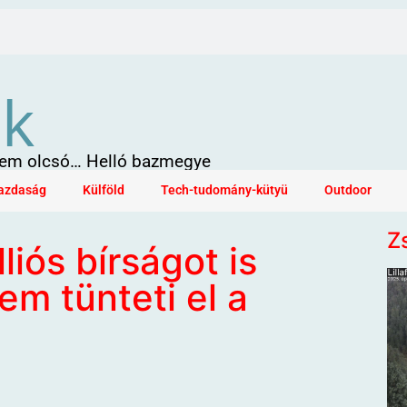
ök
 sem olcsó… Helló bazmegye
azdaság
Külföld
Tech-tudomány-kütyü
Outdoor
Z
lliós bírságot is
em tünteti el a