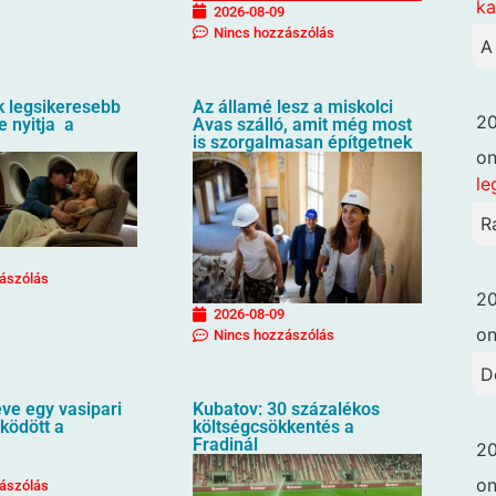
k
2026-08-09
Nincs hozzászólás
A
k legsikeresebb
Az államé lesz a miskolci
20
e nyitja a
Avas szálló, amit még most
is szorgalmasan építgetnek
o
le
R
ászólás
20
2026-08-09
o
Nincs hozzászólás
D
ve egy vasipari
Kubatov: 30 százalékos
ködött a
költségcsökkentés a
Fradinál
20
o
ászólás