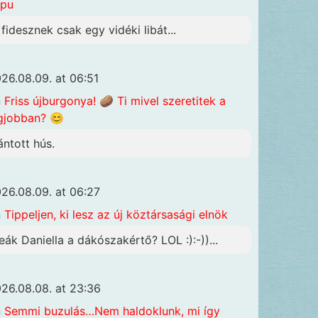
apu
 fidesznek csak egy vidéki libát...
26.08.09. at 06:51
n
Friss újburgonya! 🥔 Ti mivel szeretitek a
gjobban? 😊
ántott hús.
26.08.09. at 06:27
n
Tippeljen, ki lesz az új köztársasági elnök
eák Daniella a dákószakértő? LOL :):-))...
26.08.08. at 23:36
n
Semmi buzulás…Nem haldoklunk, mi így