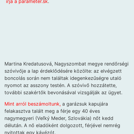
írja a parameter.sk
.
Martina Kredatusová, Nagyszombat megye rendőrségi
szóvivője a lap érdeklődésére közölte: az elvégzett
boncolás során nem találtak idegenkezűségre utaló
nyomot az asszony testén. A szóvivő hozzátette,
további szakértők bevonásával vizsgálják az ügyet.
Mint arról beszámoltunk,
a garázsuk kapujára
felakasztva talált meg a férje egy 40 éves
nagymegyeri (Veľký Meder, Szlovákia) nőt kedd
délután. A nő eladóként dolgozott, férjével nemrég
nyitottak egy kávézót.