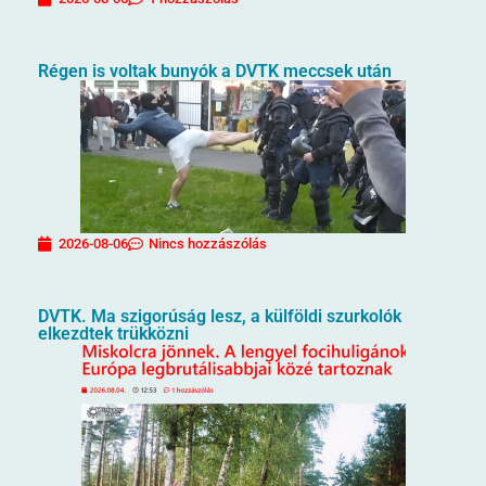
Régen is voltak bunyók a DVTK meccsek után
2026-08-06
Nincs hozzászólás
DVTK. Ma szigorúság lesz, a külföldi szurkolók
elkezdtek trükközni