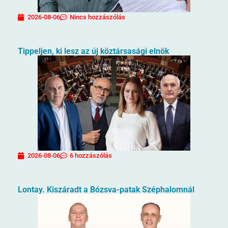
2026-08-06
Nincs hozzászólás
Tippeljen, ki lesz az új köztársasági elnök
2026-08-06
6 hozzászólás
Lontay. Kiszáradt a Bózsva-patak Széphalomnál