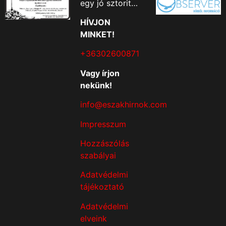
egy jó sztorit…
HÍVJON
MINKET!
+36302600871
Vagy írjon
nekünk!
info@eszakhirnok.com
Impresszum
Hozzászólás
szabályai
Adatvédelmi
tájékoztató
Adatvédelmi
elveink