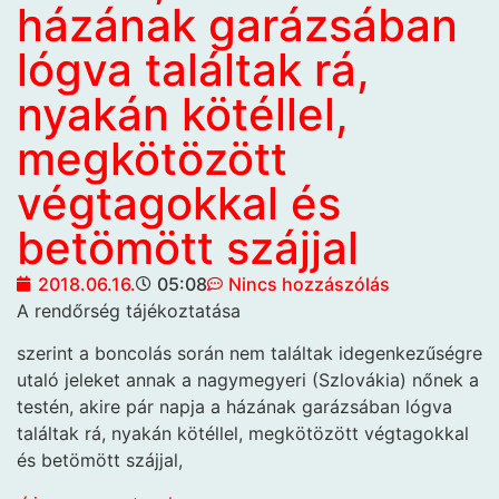
házának garázsában
lógva találtak rá,
nyakán kötéllel,
megkötözött
végtagokkal és
betömött szájjal
2018.06.16.
05:08
Nincs hozzászólás
A rendőrség tájékoztatása
szerint a boncolás során nem találtak idegenkezűségre
utaló jeleket annak a nagymegyeri (Szlovákia) nőnek a
testén, akire pár napja a házának garázsában lógva
találtak rá, nyakán kötéllel, megkötözött végtagokkal
és betömött szájjal,