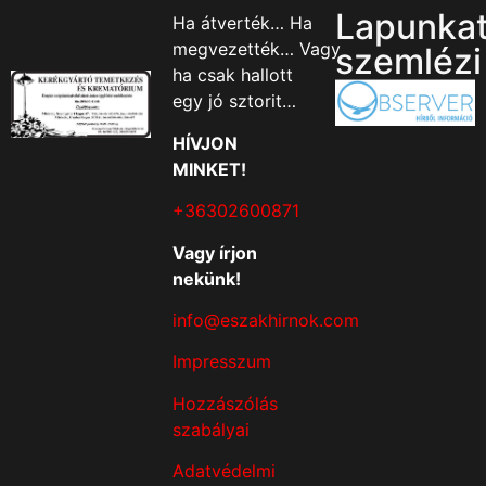
Lapunka
Ha átverték… Ha
megvezették… Vagy
szemlézi
ha csak hallott
egy jó sztorit…
HÍVJON
MINKET!
+36302600871
Vagy írjon
nekünk!
info@eszakhirnok.com
Impresszum
Hozzászólás
szabályai
Adatvédelmi