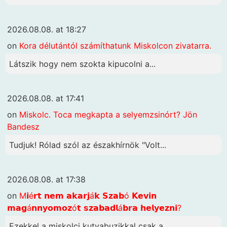
2026.08.08. at 18:27
on
Kora délutántól számíthatunk Miskolcon zivatarra.
Látszik hogy nem szokta kipucolni a...
2026.08.08. at 17:41
on
Miskolc. Toca megkapta a selyemzsinórt? Jön
Bandesz
Tudjuk! Rólad szól az északhírnök "Volt...
2026.08.08. at 17:38
on
M𝗶é𝗿𝘁 𝗻𝗲𝗺 𝗮𝗸𝗮𝗿𝗷á𝗸 𝗦𝘇𝗮𝗯ó 𝗞𝗲𝘃𝗶𝗻
𝗺𝗮𝗴á𝗻𝗻𝘆𝗼𝗺𝗼𝘇ó𝘁 𝘀𝘇𝗮𝗯𝗮𝗱𝗹á𝗯𝗿𝗮 𝗵𝗲𝗹𝘆𝗲𝘇𝗻𝗶?
Ezekkel a miskolci kutyabuzikkal csak a...