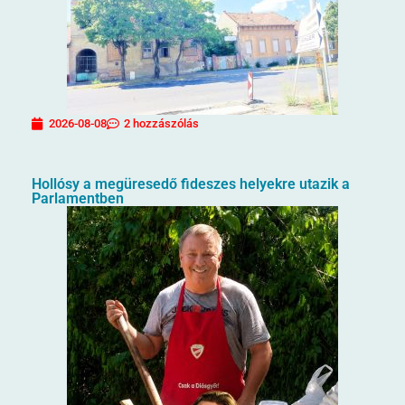
2026-08-08
2 hozzászólás
Hollósy a megüresedő fideszes helyekre utazik a
Parlamentben