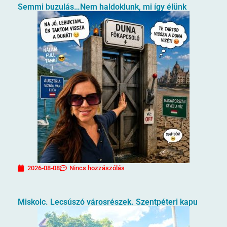
Semmi buzulás…Nem haldoklunk, mi így élünk
2026-08-08
Nincs hozzászólás
Miskolc. Lecsúszó városrészek. Szentpéteri kapu