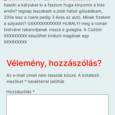
baszki a kátyukat ki
a faszom fogja kinyomni a kiss
ernőn? tegnap leszakadt a jobb hátsó gólyalábam,
200e lesz a csere pedig 3 éves az autó. Minek fizetem
a súlyadót? GXXXXXXXXXXXX HUBALYI meg a román
testvérei takarodjanak vissza a gulagba. A Csöbör
XXXXXXXXX készülhet kinézni magának egy
XXXXXXXXX
Vélemény, hozzászólás?
Az e-mail címet nem tesszük közzé.
A kötelező
mezőket
*
karakterrel jelöltük
Hozzászólás
*