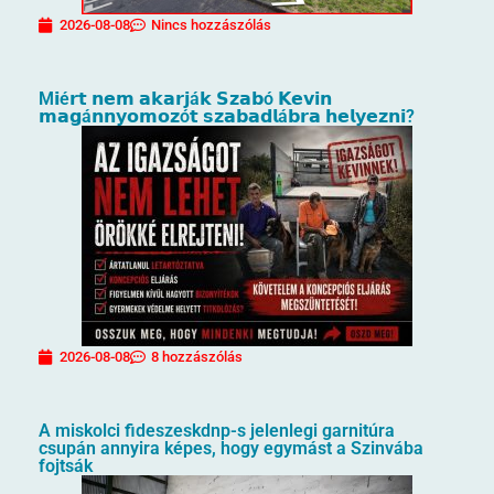
2026-08-08
Nincs hozzászólás
M𝗶é𝗿𝘁 𝗻𝗲𝗺 𝗮𝗸𝗮𝗿𝗷á𝗸 𝗦𝘇𝗮𝗯ó 𝗞𝗲𝘃𝗶𝗻
𝗺𝗮𝗴á𝗻𝗻𝘆𝗼𝗺𝗼𝘇ó𝘁 𝘀𝘇𝗮𝗯𝗮𝗱𝗹á𝗯𝗿𝗮 𝗵𝗲𝗹𝘆𝗲𝘇𝗻𝗶?
2026-08-08
8 hozzászólás
A miskolci fideszeskdnp-s jelenlegi garnitúra
csupán annyira képes, hogy egymást a Szinvába
fojtsák