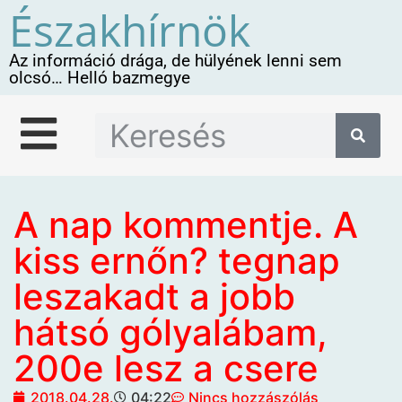
Északhírnök
Az információ drága, de hülyének lenni sem
olcsó… Helló bazmegye
A nap kommentje. A
kiss ernőn? tegnap
leszakadt a jobb
hátsó gólyalábam,
200e lesz a csere
2018.04.28.
04:22
Nincs hozzászólás