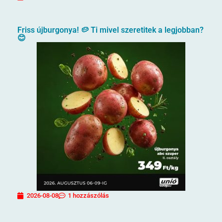
Friss újburgonya! 🥔 Ti mivel szeretitek a legjobban?
😊
2026-08-08
1 hozzászólás