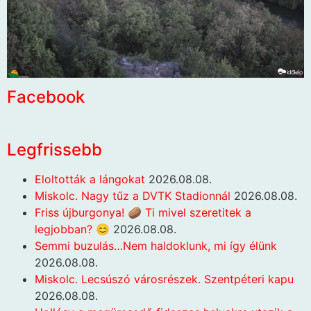
Facebook
Legfrissebb
Eloltották a lángokat
2026.08.08.
Miskolc. Nagy tűz a DVTK Stadionnál
2026.08.08.
Friss újburgonya! 🥔 Ti mivel szeretitek a
legjobban? 😊
2026.08.08.
Semmi buzulás…Nem haldoklunk, mi így élünk
2026.08.08.
Miskolc. Lecsúszó városrészek. Szentpéteri kapu
2026.08.08.