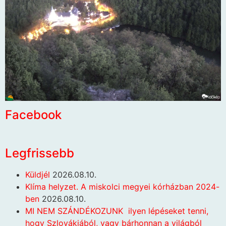
Facebook
Legfrissebb
Küldjél
2026.08.10.
Klíma helyzet. A miskolci megyei kórházban 2024-
ben
2026.08.10.
MI NEM SZÁNDÉKOZUNK ilyen lépéseket tenni,
hogy Szlovákiából, vagy bárhonnan a világból