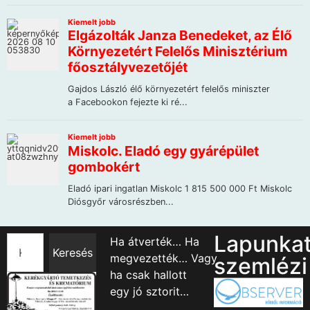
Lapunka
Ha átverték… Ha
Keresés
megvezették… Vagy
szemlézi
ha csak hallott
egy jó sztorit…