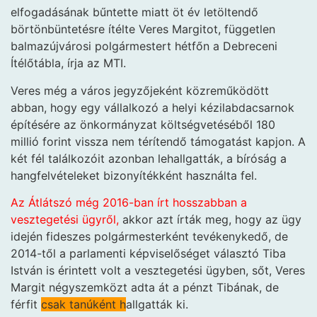
elfogadásának bűntette miatt öt év letöltendő
börtönbüntetésre ítélte Veres Margitot, független
balmazújvárosi polgármestert hétfőn a Debreceni
Ítélőtábla, írja az MTI.
Veres még a város jegyzőjeként közreműködött
abban, hogy egy vállalkozó a helyi kézilabdacsarnok
építésére az önkormányzat költségvetéséből 180
millió forint vissza nem térítendő támogatást kapjon. A
két fél találkozóit azonban lehallgatták, a bíróság a
hangfelvételeket bizonyítékként használta fel.
Az Átlátszó még 2016-ban írt hosszabban a
vesztegetési ügyről,
akkor azt írták meg, hogy az ügy
idején fideszes polgármesterként tevékenykedő, de
2014-től a parlamenti képviselőséget választó Tiba
István is érintett volt a vesztegetési ügyben, sőt, Veres
Margit négyszemközt adta át a pénzt Tibának, de
férfit
csak tanúként h
allgatták ki.