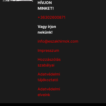
HÍVJON
MINKET!
+36302600871
Vagy írjon
nekünk!
info@eszakhirnok.com
Impresszum
Hozzászólás
szabályai
Adatvédelmi
tájékoztató
Adatvédelmi
elveink