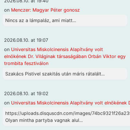
2026.08.10. at 19:40
on
Menczer: Magyar Péter gonosz
Nincs az a lámpaláz, ami miatt...
2026.08.10. at 19:07
on
Universitas Miskolcinensis Alapítvány volt
elnökének Dr. Világinak társaságában Orbán Viktor egy
trombita fesztiválon
Szakács Pistivel szakitás után máris rátalált...
2026.08.10. at 19:02
on
Universitas Miskolcinensis Alapítvány volt elnökének 
https://uploads.disquscdn.com/images/74bc9321f26
Olyan mintha partyba vagnak alul...