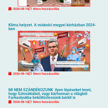
2026-08-10
Nincs hozzászólás
Klíma helyzet. A miskolci megyei kórházban 2024-
ben
2026-08-10
Nincs hozzászólás
MI NEM SZÁNDÉKOZUNK ilyen lépéseket tenni,
hogy Szlovákiából, vagy bárhonnan a világból
Farkaslyukba beköltöztessünk bárkit is
2026-08-10
Nincs hozzászólás