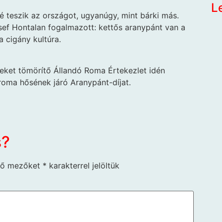
L
 teszik az országot, ugyanúgy, mint bárki más.
ef Hontalan fogalmazott: kettős aranypánt van a
 cigány kultúra.
eket tömörítő Állandó Roma Értekezlet idén
roma hősének járó Aranypánt-díjat.
s?
ző mezőket
*
karakterrel jelöltük