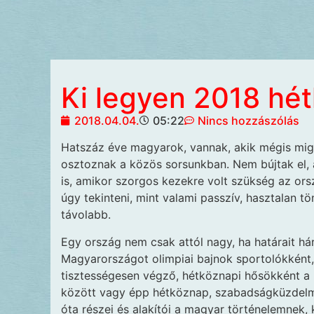
Ki legyen 2018 hé
2018.04.04.
05:22
Nincs hozzászólás
Hatszáz éve magyarok,
vannak, akik mégis mig
osztoznak a közös sorsunkban. Nem bújtak el, am
is, amikor szorgos kezekre volt szükség az ors
úgy tekinteni, mint valami passzív, hasztalan t
távolabb.
Egy ország nem csak attól nagy, ha határait h
Magyarországot olimpiai bajnok sportolókként,
tisztességesen végző, hétköznapi hősökként a 
között vagy épp hétköznap, szabadságküzdel
óta részei és alakítói a magyar történelemnek, 