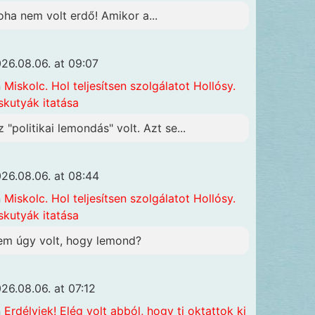
oha nem volt erdő! Amikor a...
26.08.06. at 09:07
n
Miskolc. Hol teljesítsen szolgálatot Hollósy.
skutyák itatása
z "politikai lemondás" volt. Azt se...
26.08.06. at 08:44
n
Miskolc. Hol teljesítsen szolgálatot Hollósy.
skutyák itatása
em úgy volt, hogy lemond?
26.08.06. at 07:12
n
Erdélyiek! Elég volt abból, hogy ti oktattok ki