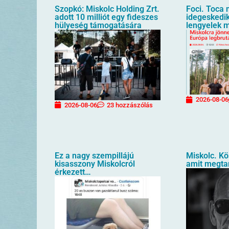
Szopkó: Miskolc Holding Zrt.
Foci. Toca 
adott 10 milliót egy fideszes
idegeskedik
hülyeség támogatására
lengyelek m
2026-08-06
2026-08-06
23 hozzászólás
Ez a nagy szempillájú
Miskolc. K
kisasszony Miskolcról
amit megtan
érkezett…