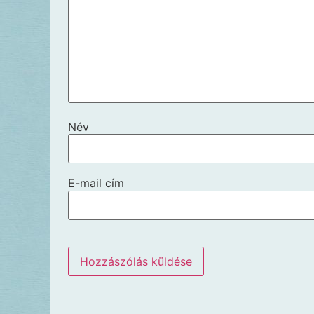
Név
E-mail cím