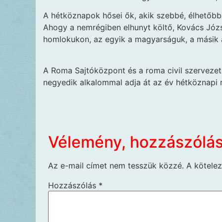
A hétköznapok hősei ők, akik szebbé, élhetőbbé
Ahogy a nemrégiben elhunyt költő, Kovács Józs
homlokukon, az egyik a magyarságuk, a másik a
A Roma Sajtóközpont és a roma civil szervezet
negyedik alkalommal adja át az év hétköznapi 
Vélemény, hozzászólá
Az e-mail címet nem tesszük közzé.
A kötele
Hozzászólás
*