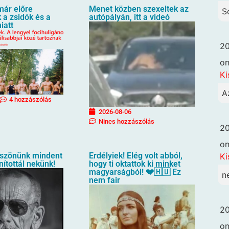
már előre
Menet közben szexeltek az
S
 a zsidók és a
autópályán, itt a videó
iatt
20
o
Ki
A
4 hozzászólás
2026-08-06
Nincs hozzászólás
20
o
öszönünk mindent
Erdélyiek! Elég volt abból,
Ki
ítottál nekünk!
hogy ti oktattok ki minket
magyarságból! 💔🇭🇺 Ez
n
nem fair
20
o