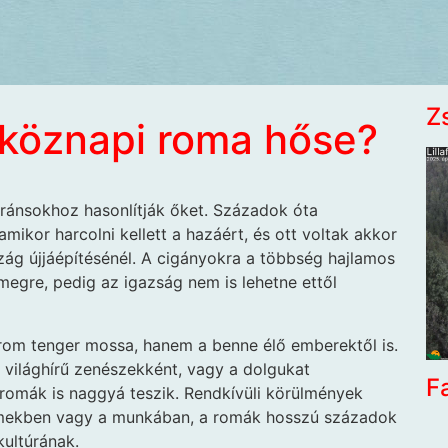
Z
tköznapi roma hőse?
ránsokhoz hasonlítják őket. Századok óta
ikor harcolni kellett a hazáért, és ott voltak akkor
zág újjáépítésénél. A cigányokra a többség hajlamos
ömegre, pedig az igazság nem is lehetne ettől
árom tenger mossa, hanem a benne élő emberektől is.
 világhírű zenészekként, vagy a dolgukat
F
romák is naggyá teszik. Rendkívüli körülmények
mekben vagy a munkában, a romák hosszú századok
kultúrának.