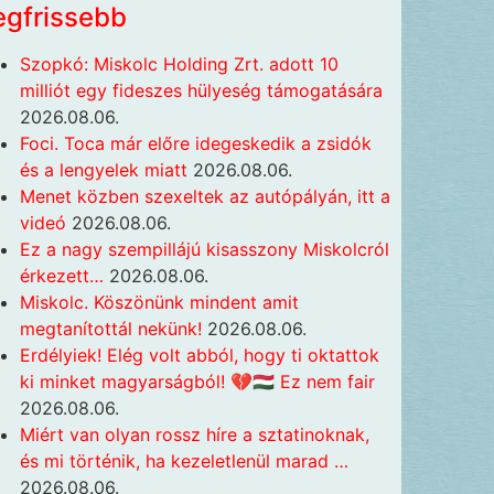
egfrissebb
Szopkó: Miskolc Holding Zrt. adott 10
milliót egy fideszes hülyeség támogatására
2026.08.06.
Foci. Toca már előre idegeskedik a zsidók
és a lengyelek miatt
2026.08.06.
Menet közben szexeltek az autópályán, itt a
videó
2026.08.06.
Ez a nagy szempillájú kisasszony Miskolcról
érkezett…
2026.08.06.
Miskolc. Köszönünk mindent amit
megtanítottál nekünk!
2026.08.06.
Erdélyiek! Elég volt abból, hogy ti oktattok
ki minket magyarságból! 💔🇭🇺 Ez nem fair
2026.08.06.
Miért van olyan rossz híre a sztatinoknak,
és mi történik, ha kezeletlenül marad …
2026.08.06.