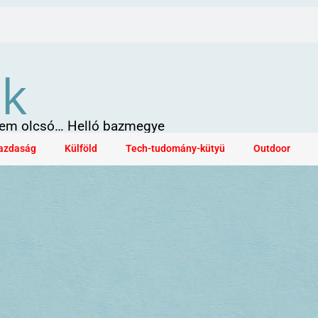
ök
 sem olcsó… Helló bazmegye
azdaság
Külföld
Tech-tudomány-kütyü
Outdoor