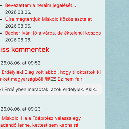
Bevezettem a heréim jegelését…
2026.08.06.
Újra megterítjük Miskolc közös asztalát
2026.08.06.
Bächer Iván: jó a város, de éktelenül koszos
2026.08.06.
riss kommentek
26.08.06. at 09:52
n
Erdélyiek! Elég volt abból, hogy ti oktattok ki
nket magyarságból! 💔🇭🇺 Ez nem fair
ki Erdélyben maradtak, azok erdélyiek. Akik...
26.08.06. at 09:23
n
Miskolc. Ha a Főépítész válasza egy
adandó lenne, kettest sem kapna rá