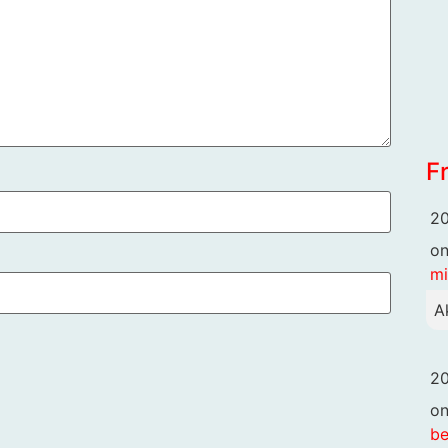
F
20
o
mi
A
20
o
be