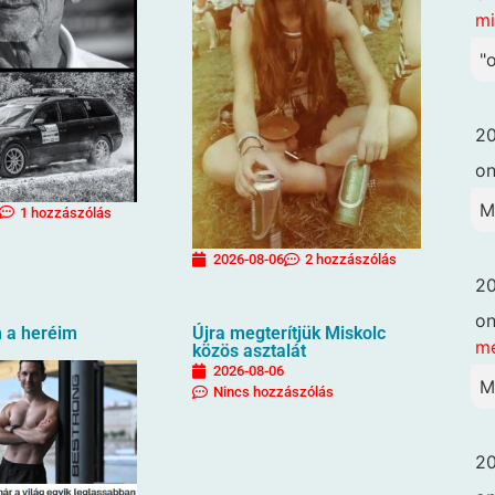
mi
"
20
o
M
1 hozzászólás
2026-08-06
2 hozzászólás
20
o
 a heréim
Újra megterítjük Miskolc
me
közös asztalát
2026-08-06
M
Nincs hozzászólás
20