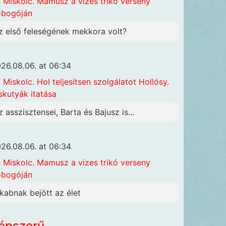
n
Miskolc. Mamusz a vizes trikó verseny
obogóján
z első feleségének mekkora volt?
26.08.06. at 06:34
n
Miskolc. Hol teljesítsen szolgálatot Hollósy.
skutyák itatása
z asszisztensei, Barta és Bajusz is...
26.08.06. at 06:34
n
Miskolc. Mamusz a vizes trikó verseny
obogóján
akabnak bejött az élet
épszerű