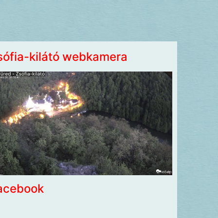
sófia-kilátó webkamera
acebook