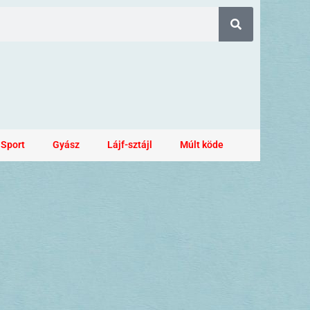
Sport
Gyász
Lájf-sztájl
Múlt köde