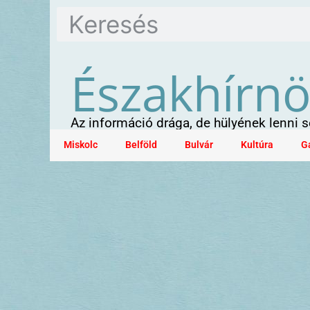
Északhírn
Az információ drága, de hülyének lenni
Miskolc
Belföld
Bulvár
Kultúra
G