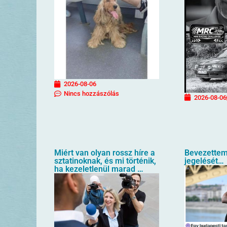
2026-08-06
Nincs hozzászólás
2026-08-06
Miért van olyan rossz híre a
Bevezettem
sztatinoknak, és mi történik,
jegelését…
ha kezeletlenül marad …