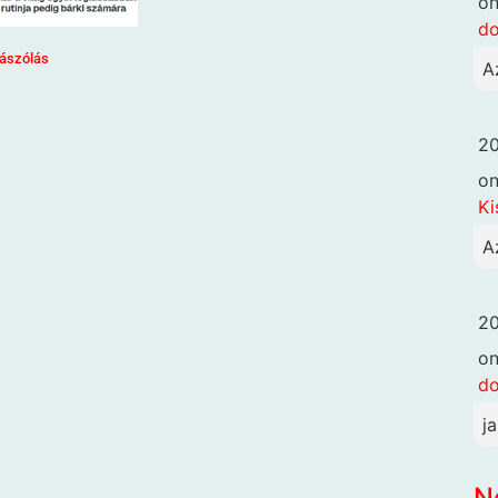
o
d
ászólás
A
20
o
Ki
A
20
o
d
j
N