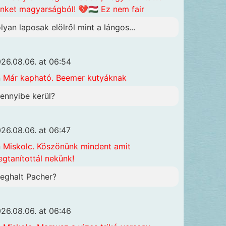
nket magyarságból! 💔🇭🇺 Ez nem fair
olyan laposak elölről mint a lángos...
26.08.06. at 06:54
n
Már kapható. Beemer kutyáknak
ennyibe kerül?
26.08.06. at 06:47
n
Miskolc. Köszönünk mindent amit
gtanítottál nekünk!
eghalt Pacher?
26.08.06. at 06:46