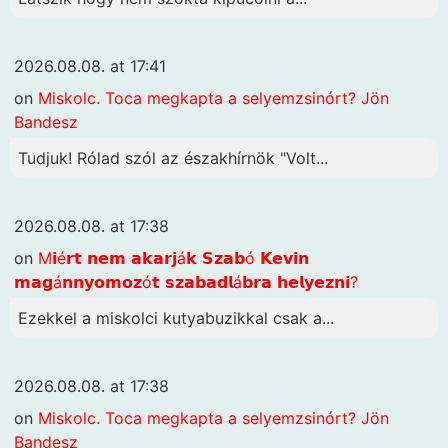
2026.08.08. at 17:41
on
Miskolc. Toca megkapta a selyemzsinórt? Jön
Bandesz
Tudjuk! Rólad szól az északhírnök "Volt...
2026.08.08. at 17:38
on
M𝗶é𝗿𝘁 𝗻𝗲𝗺 𝗮𝗸𝗮𝗿𝗷á𝗸 𝗦𝘇𝗮𝗯ó 𝗞𝗲𝘃𝗶𝗻
𝗺𝗮𝗴á𝗻𝗻𝘆𝗼𝗺𝗼𝘇ó𝘁 𝘀𝘇𝗮𝗯𝗮𝗱𝗹á𝗯𝗿𝗮 𝗵𝗲𝗹𝘆𝗲𝘇𝗻𝗶?
Ezekkel a miskolci kutyabuzikkal csak a...
2026.08.08. at 17:38
on
Miskolc. Toca megkapta a selyemzsinórt? Jön
Bandesz