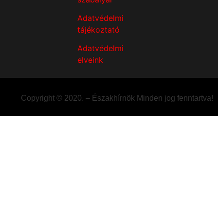
Adatvédelmi
tájékoztató
Adatvédelmi
elveink
Copyright © 2020. – Északhírnök Minden jog fenntartva!