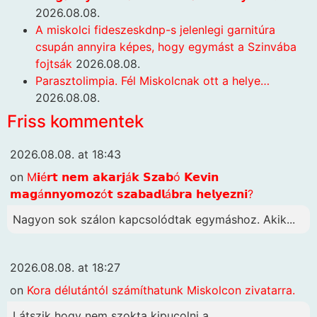
2026.08.08.
A miskolci fideszeskdnp-s jelenlegi garnitúra
csupán annyira képes, hogy egymást a Szinvába
fojtsák
2026.08.08.
Parasztolimpia. Fél Miskolcnak ott a helye…
2026.08.08.
Friss kommentek
2026.08.08. at 18:43
on
M𝗶é𝗿𝘁 𝗻𝗲𝗺 𝗮𝗸𝗮𝗿𝗷á𝗸 𝗦𝘇𝗮𝗯ó 𝗞𝗲𝘃𝗶𝗻
𝗺𝗮𝗴á𝗻𝗻𝘆𝗼𝗺𝗼𝘇ó𝘁 𝘀𝘇𝗮𝗯𝗮𝗱𝗹á𝗯𝗿𝗮 𝗵𝗲𝗹𝘆𝗲𝘇𝗻𝗶?
Nagyon sok szálon kapcsolódtak egymáshoz. Akik...
2026.08.08. at 18:27
on
Kora délutántól számíthatunk Miskolcon zivatarra.
Látszik hogy nem szokta kipucolni a...