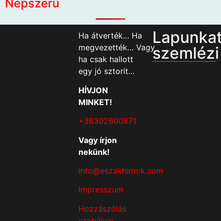
Népszerű
Lapunka
Ha átverték… Ha
megvezették… Vagy
szemlézi
ha csak hallott
egy jó sztorit…
HÍVJON
MINKET!
+36302600871
Vagy írjon
nekünk!
info@eszakhirnok.com
Impresszum
Hozzászólás
szabályai