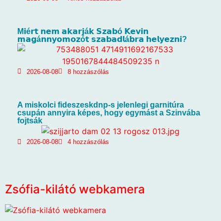
M𝗶é𝗿𝘁 𝗻𝗲𝗺 𝗮𝗸𝗮𝗿𝗷á𝗸 𝗦𝘇𝗮𝗯ó 𝗞𝗲𝘃𝗶𝗻
𝗺𝗮𝗴á𝗻𝗻𝘆𝗼𝗺𝗼𝘇ó𝘁 𝘀𝘇𝗮𝗯𝗮𝗱𝗹á𝗯𝗿𝗮 𝗵𝗲𝗹𝘆𝗲𝘇𝗻𝗶?
2026-08-08
8 hozzászólás
A miskolci fideszeskdnp-s jelenlegi garnitúra
csupán annyira képes, hogy egymást a Szinvába
fojtsák
2026-08-08
4 hozzászólás
Zsófia-kilátó webkamera