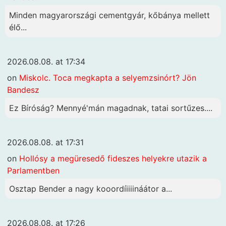
Minden magyarországi cementgyár, kőbánya mellett
élő...
2026.08.08. at 17:34
on
Miskolc. Toca megkapta a selyemzsinórt? Jön
Bandesz
Ez Bíróság? Mennyé'mán magadnak, tatai sortűzes....
2026.08.08. at 17:31
on
Hollósy a megüresedő fideszes helyekre utazik a
Parlamentben
Osztap Bender a nagy kooordíiiiináátor a...
2026.08.08. at 17:26