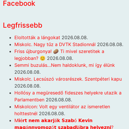
Facebook
Legfrissebb
Eloltották a lángokat
2026.08.08.
Miskolc. Nagy tűz a DVTK Stadionnál
2026.08.08.
Friss újburgonya! 🥔 Ti mivel szeretitek a
legjobban? 😊
2026.08.08.
Semmi buzulás…Nem haldoklunk, mi így élünk
2026.08.08.
Miskolc. Lecsúszó városrészek. Szentpéteri kapu
2026.08.08.
Hollósy a megüresedő fideszes helyekre utazik a
Parlamentben
2026.08.08.
Miskolcon: Volt egy ventilátor az ismeretlen
holttestnél
2026.08.08.
M𝗶é𝗿𝘁 𝗻𝗲𝗺 𝗮𝗸𝗮𝗿𝗷á𝗸 𝗦𝘇𝗮𝗯ó 𝗞𝗲𝘃𝗶𝗻
𝗺𝗮𝗴á𝗻𝗻𝘆𝗼𝗺𝗼𝘇ó𝘁 𝘀𝘇𝗮𝗯𝗮𝗱𝗹á𝗯𝗿𝗮 𝗵𝗲𝗹𝘆𝗲𝘇𝗻𝗶?