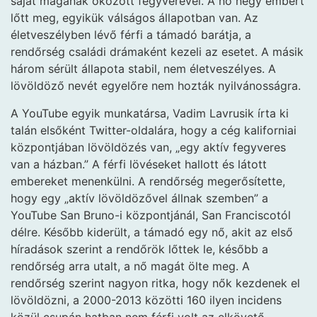
saját magának okozott fegyverével. A nő négy embert
lőtt meg, egyikük válságos állapotban van. Az
életveszélyben lévő férfi a támadó barátja, a
rendőrség családi drámaként kezeli az esetet. A másik
három sérült állapota stabil, nem életveszélyes. A
lövöldöző nevét egyelőre nem hozták nyilvánosságra.
A YouTube egyik munkatársa, Vadim Lavrusik írta ki
talán elsőként Twitter-oldalára, hogy a cég kaliforniai
központjában lövöldözés van, „egy aktív fegyveres
van a házban.” A férfi lövéseket hallott és látott
embereket menenkülni. A rendőrség megerősítette,
hogy egy „aktív lövöldözővel állnak szemben” a
YouTube San Bruno-i központjánál, San Franciscotól
délre. Később kiderült, a támadó egy nő, akit az első
híradások szerint a rendőrök lőttek le, később a
rendőrség arra utalt, a nő magát ölte meg. A
rendőrség szerint nagyon ritka, hogy nők kezdenek el
lövöldözni, a 2000-2013 közötti 160 ilyen incidens
közül csupán hatban nem férfi volt az elkövető.