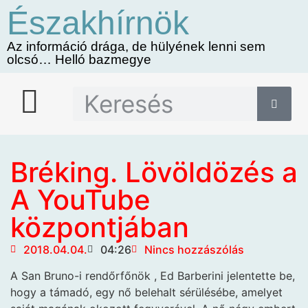
Északhírnök
Az információ drága, de hülyének lenni sem
olcsó… Helló bazmegye
Bréking. Lövöldözés a
A YouTube
központjában
2018.04.04.
04:26
Nincs hozzászólás
A San Bruno-i rendőrfőnök
, Ed Barberini jelentette be,
hogy a támadó, egy nő belehalt sérülésébe, amelyet