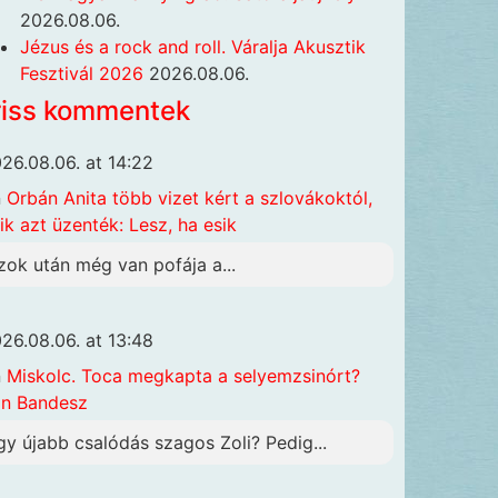
2026.08.06.
Jézus és a rock and roll. Váralja Akusztik
Fesztivál 2026
2026.08.06.
riss kommentek
26.08.06. at 14:22
n
Orbán Anita több vizet kért a szlovákoktól,
ik azt üzenték: Lesz, ha esik
zok után még van pofája a...
26.08.06. at 13:48
n
Miskolc. Toca megkapta a selyemzsinórt?
n Bandesz
gy újabb csalódás szagos Zoli? Pedig...