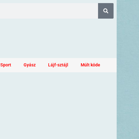
Sport
Gyász
Lájf-sztájl
Múlt köde