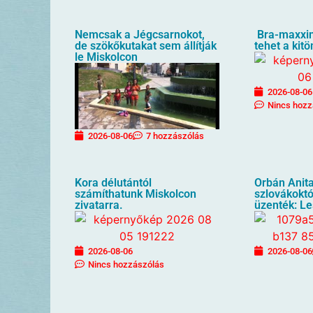
Nemcsak a Jégcsarnokot,
Bra-maxxin
de szökőkutakat sem állítják
tehet a kit
le Miskolcon
2026-08-06
Nincs hozz
2026-08-06
7 hozzászólás
Kora délutántól
Orbán Anita
számíthatunk Miskolcon
szlovákoktól
zivatarra.
üzenték: Le
2026-08-06
2026-08-06
Nincs hozzászólás