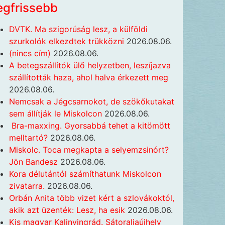
egfrissebb
DVTK. Ma szigorúság lesz, a külföldi
szurkolók elkezdtek trükközni
2026.08.06.
(nincs cím)
2026.08.06.
A betegszállítók ülő helyzetben, leszíjazva
szállították haza, ahol halva érkezett meg
2026.08.06.
Nemcsak a Jégcsarnokot, de szökőkutakat
sem állítják le Miskolcon
2026.08.06.
Bra-maxxing. Gyorsabbá tehet a kitömött
melltartó?
2026.08.06.
Miskolc. Toca megkapta a selyemzsinórt?
Jön Bandesz
2026.08.06.
Kora délutántól számíthatunk Miskolcon
zivatarra.
2026.08.06.
Orbán Anita több vizet kért a szlovákoktól,
akik azt üzenték: Lesz, ha esik
2026.08.06.
Kis magyar Kalinyingrád. Sátoraljaújhely