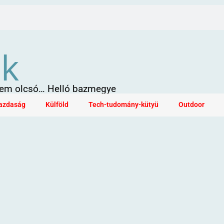
ök
 sem olcsó… Helló bazmegye
azdaság
Külföld
Tech-tudomány-kütyü
Outdoor