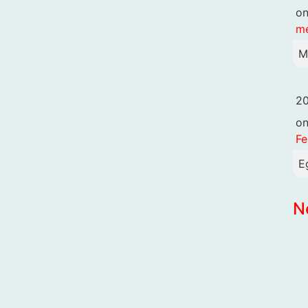
o
me
M
20
o
Fe
E
N