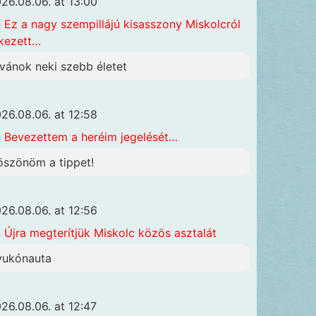
26.08.06. at 13:00
n
Ez a nagy szempillájú kisasszony Miskolcról
kezett…
ívánok neki szebb életet
26.08.06. at 12:58
n
Bevezettem a heréim jegelését…
öszönöm a tippet!
26.08.06. at 12:56
n
Újra megterítjük Miskolc közös asztalát
yukónauta
26.08.06. at 12:47