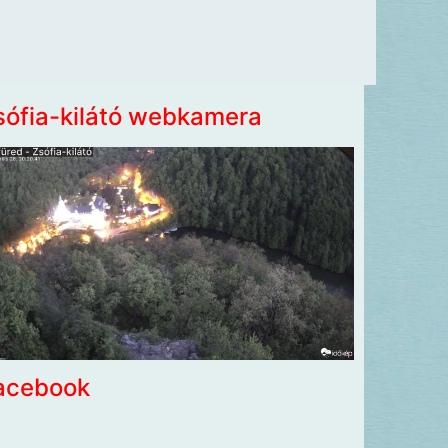
sófia-kilátó webkamera
acebook