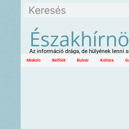
Északhírn
Az információ drága, de hülyének lenni
Miskolc
Belföld
Bulvár
Kultúra
G