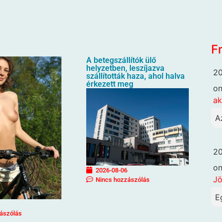
F
A betegszállítók ülő
helyzetben, leszíjazva
20
szállították haza, ahol halva
érkezett meg
o
ak
A
20
o
2026-08-06
Jö
Nincs hozzászólás
E
ászólás