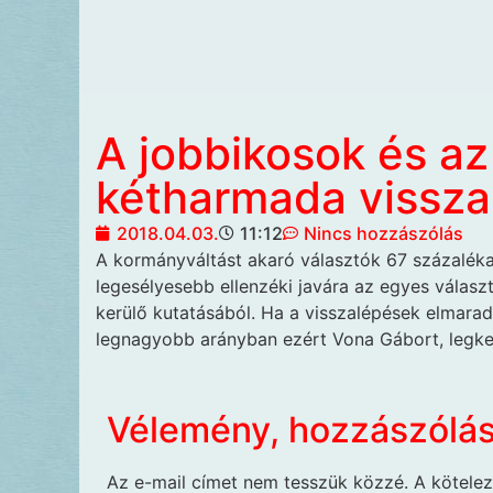
A jobbikosok és a
kétharmada vissza
2018.04.03.
11:12
Nincs hozzászólás
A kormányváltást akaró választók
67 százaléka
legesélyesebb ellenzéki javára az egyes választ
kerülő kutatásából. Ha a visszalépések elmaradá
legnagyobb arányban ezért Vona Gábort, legke
Vélemény, hozzászólá
Az e-mail címet nem tesszük közzé.
A kötele