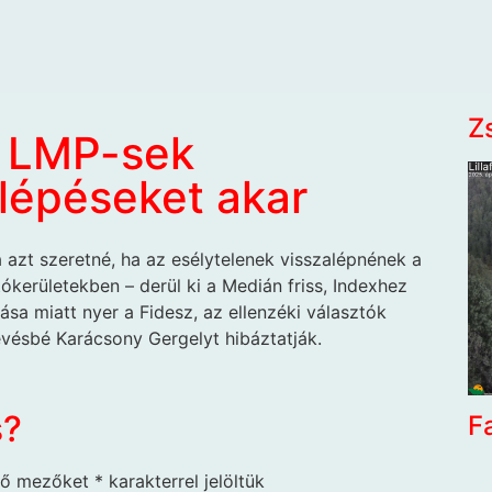
Z
z LMP-sek
lépéseket akar
 azt szeretné, ha az esélytelenek visszalépnének a
ókerületekben – derül ki a Medián friss, Indexhez
sa miatt nyer a Fidesz, az ellenzéki választók
vésbé Karácsony Gergelyt hibáztatják.
s?
F
ző mezőket
*
karakterrel jelöltük