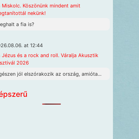
n
Miskolc. Köszönünk mindent amit
gtanítottál nekünk!
eghalt a fia is?
26.08.06. at 12:44
n
Jézus és a rock and roll. Váralja Akusztik
sztivál 2026
gészen jól elszórakozik az ország, amióta...
épszerű