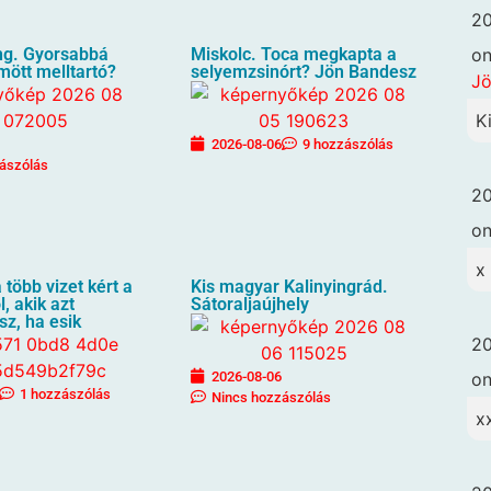
20
o
g. Gyorsabbá
Miskolc. Toca megkapta a
ömött melltartó?
selyemzsinórt? Jön Bandesz
Jö
K
2026-08-06
9 hozzászólás
ászólás
20
o
x
 több vizet kért a
Kis magyar Kalinyingrád.
, akik azt
Sátoraljaújhely
sz, ha esik
20
2026-08-06
o
1 hozzászólás
Nincs hozzászólás
x