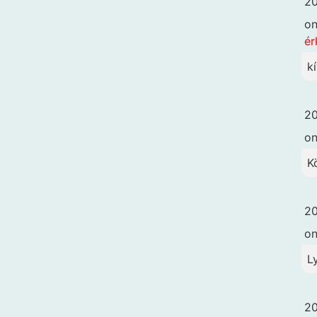
20
o
ér
k
20
o
K
20
o
L
20