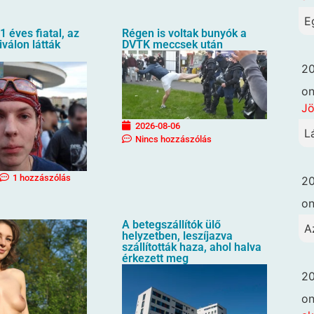
E
1 éves fiatal, az
Régen is voltak bunyók a
iválon látták
DVTK meccsek után
20
o
Jö
2026-08-06
L
Nincs hozzászólás
1 hozzászólás
20
o
A betegszállítók ülő
A
helyzetben, leszíjazva
szállították haza, ahol halva
érkezett meg
20
o