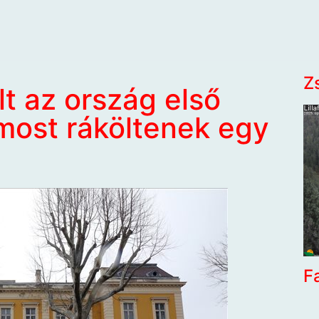
Z
lt az ország első
 most ráköltenek egy
F