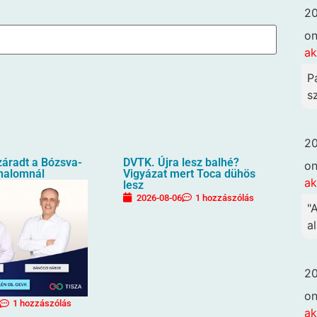
20
o
ak
P
sz
20
záradt a Bózsva-
DVTK. Újra lesz balhé?
o
halomnál
Vigyázat mert Toca dühös
ak
lesz
2026-08-06
1 hozzászólás
"
al
20
o
1 hozzászólás
ak