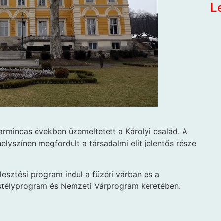
L
harmincas években üzemeltetett a Károlyi család. A
elyszínen megfordult a társadalmi elit jelentős része
jlesztési program indul a füzéri várban és a
astélyprogram és Nemzeti Várprogram keretében.