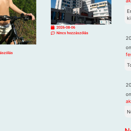
ak
E
ki
2026-08-06
Nincs hozzászólás
20
o
ászólás
fe
T
20
o
ak
N
N