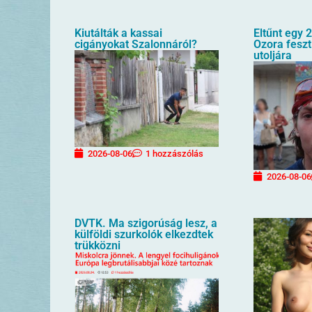
Kiutálták a kassai
Eltűnt egy 2
cigányokat Szalonnáról?
Ozora feszt
utoljára
2026-08-06
1 hozzászólás
2026-08-06
DVTK. Ma szigorúság lesz, a
külföldi szurkolók elkezdtek
trükközni