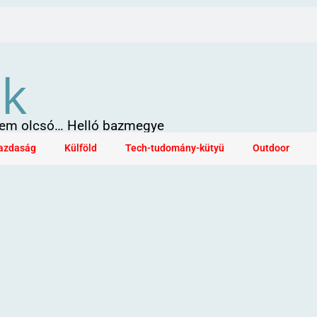
ök
 sem olcsó… Helló bazmegye
azdaság
Külföld
Tech-tudomány-kütyü
Outdoor