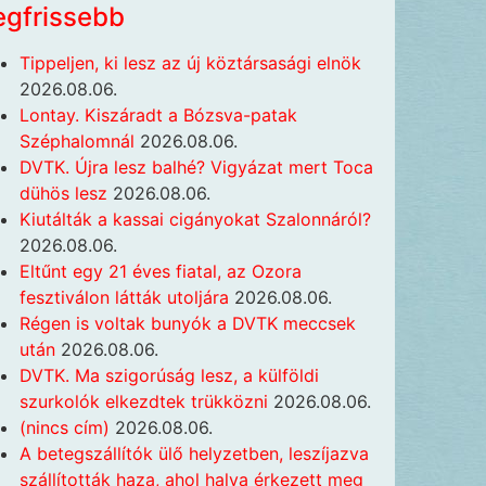
egfrissebb
Tippeljen, ki lesz az új köztársasági elnök
2026.08.06.
Lontay. Kiszáradt a Bózsva-patak
Széphalomnál
2026.08.06.
DVTK. Újra lesz balhé? Vigyázat mert Toca
dühös lesz
2026.08.06.
Kiutálták a kassai cigányokat Szalonnáról?
2026.08.06.
Eltűnt egy 21 éves fiatal, az Ozora
fesztiválon látták utoljára
2026.08.06.
Régen is voltak bunyók a DVTK meccsek
után
2026.08.06.
DVTK. Ma szigorúság lesz, a külföldi
szurkolók elkezdtek trükközni
2026.08.06.
(nincs cím)
2026.08.06.
A betegszállítók ülő helyzetben, leszíjazva
szállították haza, ahol halva érkezett meg