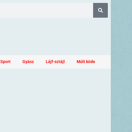
Sport
Gyász
Lájf-sztájl
Múlt köde