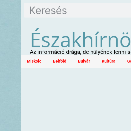
Északhírn
Az információ drága, de hülyének lenni
Miskolc
Belföld
Bulvár
Kultúra
G