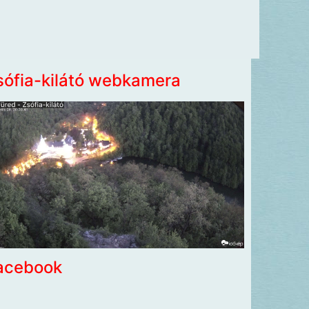
sófia-kilátó webkamera
acebook