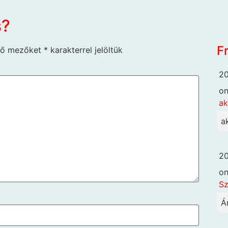
s?
F
ző mezőket
*
karakterrel jelöltük
20
o
ak
a
20
o
Sz
Á