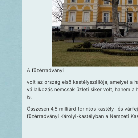
A füzérradványi
volt az ország első kastélyszállója, amelyet a 
vállalkozás nemcsak üzleti siker volt, hanem a h
is.
Összesen 4,5 milliárd forintos kastély- és várfe
füzérradványi Károlyi-kastélyban a Nemzeti K