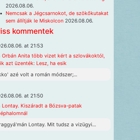
2026.08.06.
Nemcsak a Jégcsarnokot, de szökőkutakat
sem állítják le Miskolcon
2026.08.06.
riss kommentek
26.08.06. at 21:53
n
Orbán Anita több vizet kért a szlovákoktól,
ik azt üzenték: Lesz, ha esik
kko' azé volt a román módszer;...
26.08.06. at 21:50
n
Lontay. Kiszáradt a Bózsva-patak
éphalomnál
raggyá'mán Lontay. Mit tudsz a vizügyi...