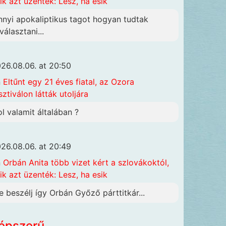
ik azt üzenték: Lesz, ha esik
nnyi apokaliptikus tagot hogyan tudtak
választani...
26.08.06. at 20:50
n
Eltűnt egy 21 éves fiatal, az Ozora
sztiválon látták utoljára
ol valamit általában ?
26.08.06. at 20:49
n
Orbán Anita több vizet kért a szlovákoktól,
ik azt üzenték: Lesz, ha esik
e beszélj így Orbán Győző párttitkár...
épszerű