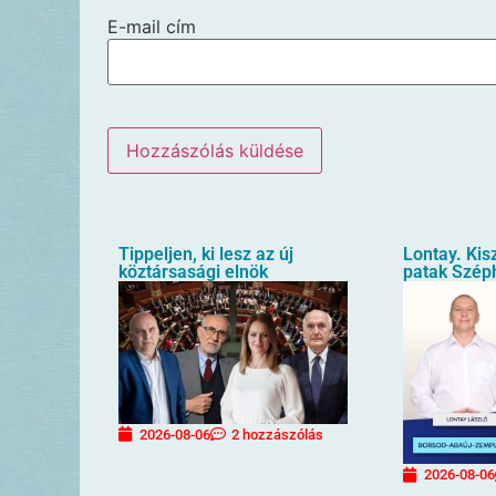
E-mail cím
Tippeljen, ki lesz az új
Lontay. Kis
köztársasági elnök
patak Szép
2026-08-06
2 hozzászólás
2026-08-06