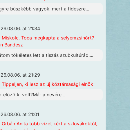
gyre büszkébb vagyok, mert a fideszre...
26.08.06. at 21:34
n
Miskolc. Toca megkapta a selyemzsinórt?
n Bandesz
átom tökéletes lett a tiszás szubkultúrád....
26.08.06. at 21:29
n
Tippeljen, ki lesz az új köztársasági elnök
z elözö ki volt?Már a nevére...
26.08.06. at 21:01
n
Orbán Anita több vizet kért a szlovákoktól,