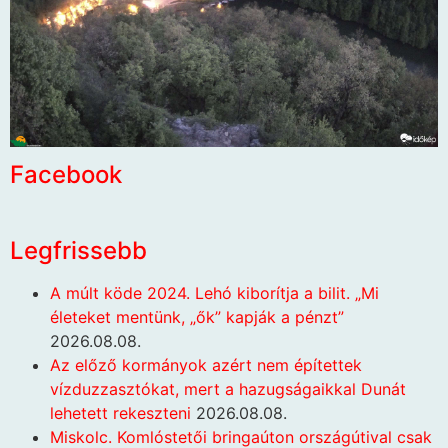
Facebook
Legfrissebb
A múlt köde 2024. Lehó kiborítja a bilit. „Mi
életeket mentünk, „ők” kapják a pénzt”
2026.08.08.
Az előző kormányok azért nem építettek
vízduzzasztókat, mert a hazugságaikkal Dunát
lehetett rekeszteni
2026.08.08.
Miskolc. Komlóstetői bringaúton országútival csak