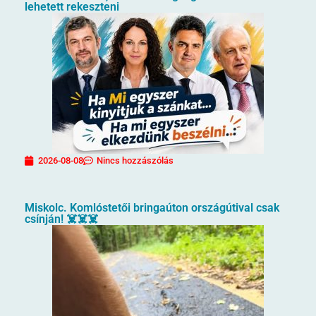
lehetett rekeszteni
2026-08-08
Nincs hozzászólás
Miskolc. Komlóstetői bringaúton országútival csak
csínján! ☠️☠️☠️