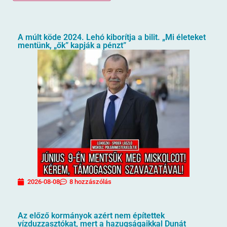
A múlt köde 2024. Lehó kiborítja a bilit. „Mi életeket
mentünk, „ők” kapják a pénzt”
2026-08-08
8 hozzászólás
Az előző kormányok azért nem építettek
vízduzzasztókat, mert a hazugságaikkal Dunát