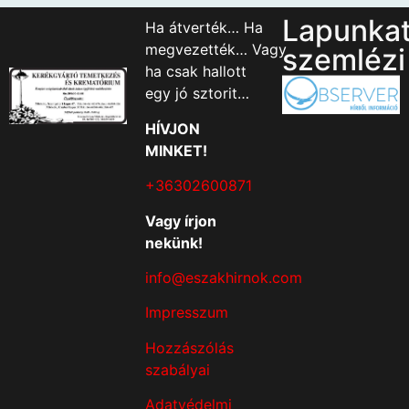
Lapunka
Ha átverték… Ha
megvezették… Vagy
szemlézi
ha csak hallott
egy jó sztorit…
HÍVJON
MINKET!
+36302600871
Vagy írjon
nekünk!
info@eszakhirnok.com
Impresszum
Hozzászólás
szabályai
Adatvédelmi