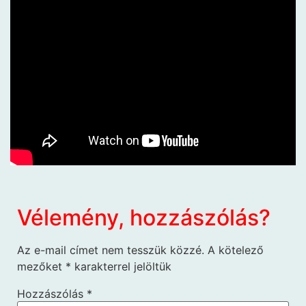
Vélemény, hozzászólás?
Az e-mail címet nem tesszük közzé.
A kötelező
mezőket
*
karakterrel jelöltük
Hozzászólás
*