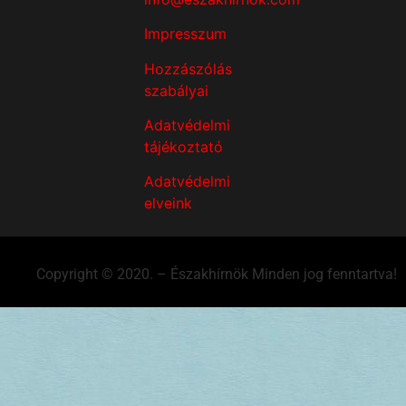
Impresszum
Hozzászólás
szabályai
Adatvédelmi
tájékoztató
Adatvédelmi
elveink
Copyright © 2020. – Északhírnök Minden jog fenntartva!