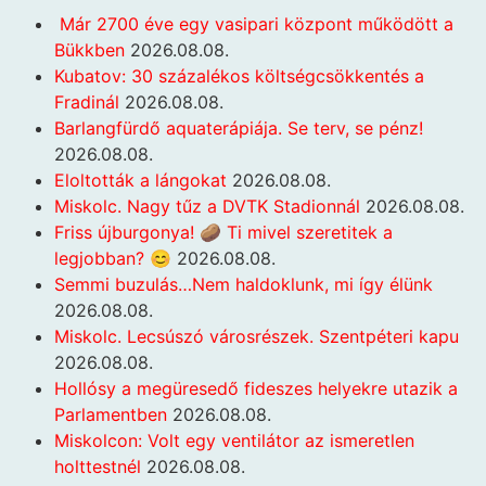
Már 2700 éve egy vasipari központ működött a
Bükkben
2026.08.08.
Kubatov: 30 százalékos költségcsökkentés a
Fradinál
2026.08.08.
Barlangfürdő aquaterápiája. Se terv, se pénz!
2026.08.08.
Eloltották a lángokat
2026.08.08.
Miskolc. Nagy tűz a DVTK Stadionnál
2026.08.08.
Friss újburgonya! 🥔 Ti mivel szeretitek a
legjobban? 😊
2026.08.08.
Semmi buzulás…Nem haldoklunk, mi így élünk
2026.08.08.
Miskolc. Lecsúszó városrészek. Szentpéteri kapu
2026.08.08.
Hollósy a megüresedő fideszes helyekre utazik a
Parlamentben
2026.08.08.
Miskolcon: Volt egy ventilátor az ismeretlen
holttestnél
2026.08.08.