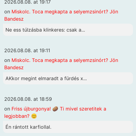
2026.08.08. at 19:17
on
Miskolc. Toca megkapta a selyemzsinórt? Jön
Bandesz
Ne ess túlzásba klinkeres: csak a...
2026.08.08. at 19:11
on
Miskolc. Toca megkapta a selyemzsinórt? Jön
Bandesz
AKkor megint elmaradt a fürdés x...
2026.08.08. at 18:59
on
Friss újburgonya! 🥔 Ti mivel szeretitek a
legjobban? 😊
Én rántott karfiollal.