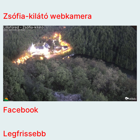
Zsófia-kilátó webkamera
Facebook
Legfrissebb