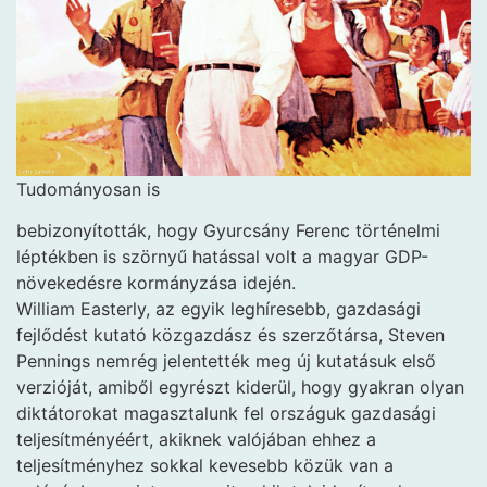
Tudományosan is
bebizonyították, hogy Gyurcsány Ferenc történelmi
léptékben is szörnyű hatással volt a magyar GDP-
növekedésre kormányzása idején.
William Easterly, az egyik leghíresebb, gazdasági
fejlődést kutató közgazdász és szerzőtársa, Steven
Pennings nemrég jelentették meg új kutatásuk első
verzióját, amiből egyrészt kiderül, hogy gyakran olyan
diktátorokat magasztalunk fel országuk gazdasági
teljesítményéért, akiknek valójában ehhez a
teljesítményhez sokkal kevesebb közük van a