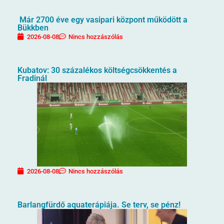
Már 2700 éve egy vasipari központ működött a
Bükkben
2026-08-08
Nincs hozzászólás
Kubatov: 30 százalékos költségcsökkentés a
Fradinál
2026-08-08
Nincs hozzászólás
Barlangfürdő aquaterápiája. Se terv, se pénz!