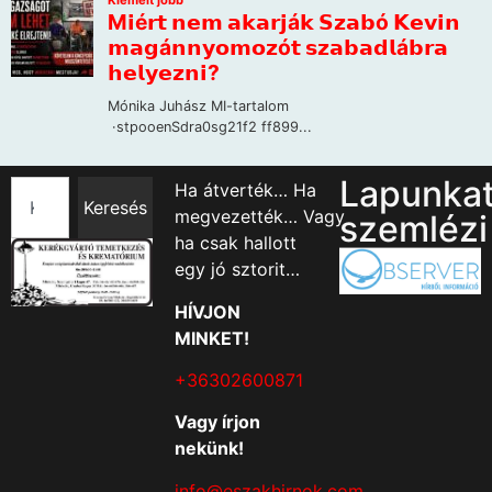
Lapunka
Ha átverték… Ha
Keresés
megvezették… Vagy
szemlézi
ha csak hallott
egy jó sztorit…
HÍVJON
MINKET!
+36302600871
Vagy írjon
nekünk!
info@eszakhirnok.com