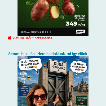
2026-08-08
2 hozzászólás
Semmi buzulás…Nem haldoklunk, mi így élünk