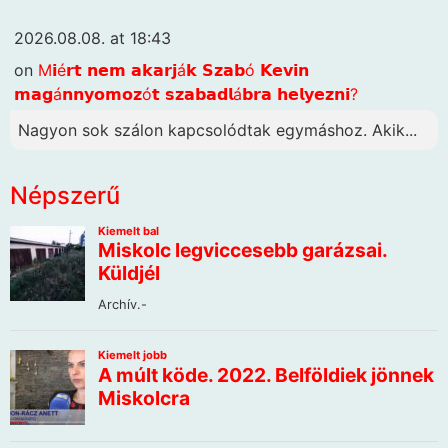
2026.08.08. at 18:43
on
M𝗶é𝗿𝘁 𝗻𝗲𝗺 𝗮𝗸𝗮𝗿𝗷á𝗸 𝗦𝘇𝗮𝗯ó 𝗞𝗲𝘃𝗶𝗻
𝗺𝗮𝗴á𝗻𝗻𝘆𝗼𝗺𝗼𝘇ó𝘁 𝘀𝘇𝗮𝗯𝗮𝗱𝗹á𝗯𝗿𝗮 𝗵𝗲𝗹𝘆𝗲𝘇𝗻𝗶?
Nagyon sok szálon kapcsolódtak egymáshoz. Akik...
Népszerű