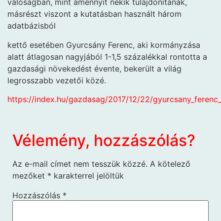
valóságban, mint amennyit nekik tulajdonítanak,
másrészt viszont a kutatásban használt három
adatbázisból
kettő esetében Gyurcsány Ferenc, aki kormányzása
alatt átlagosan nagyjából 1-1,5 százalékkal rontotta a
gazdasági növekedést évente, bekerült a világ
legrosszabb vezetői közé.
https://index.hu/gazdasag/2017/12/22/gyurcsany_ferenc_
Vélemény, hozzászólás?
Az e-mail címet nem tesszük közzé.
A kötelező
mezőket
*
karakterrel jelöltük
Hozzászólás
*