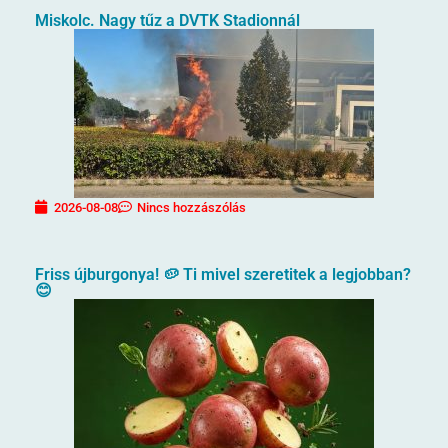
Miskolc. Nagy tűz a DVTK Stadionnál
2026-08-08
Nincs hozzászólás
Friss újburgonya! 🥔 Ti mivel szeretitek a legjobban?
😊