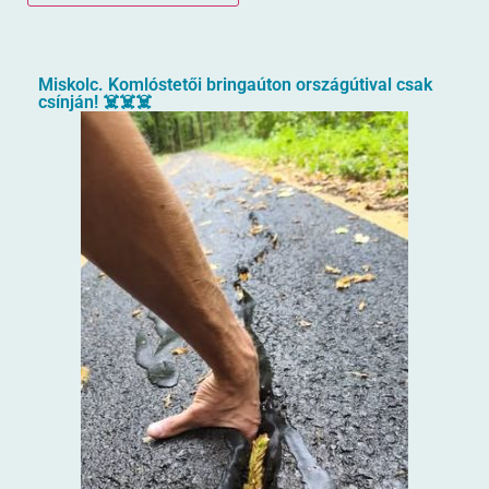
Miskolc. Komlóstetői bringaúton országútival csak
csínján! ☠️☠️☠️