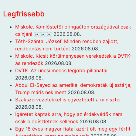
Legfrissebb
Miskolc. Komlóstetői bringaúton országútival csak
csínján! ☠️☠️☠️
2026.08.08.
Tóth-Szántai József. Minden rendben zajlott,
rendbontás nem történt
2026.08.08.
Miskolc. Kicsit körülményesen verekedtek a DVTK-
ás rendezők
2026.08.08.
DVTK. Az uncsi meccs legjobb pillanatai
2026.08.08.
Abdul El-Sayed az amerikai demokraták új sztárja,
Trump máris nekiment
2026.08.08.
Szakszervezetekkel is egyeztetett a miniszter
2026.08.08.
Ígéretet kaptak arra, hogy az érdekvédők nem
csak biodíszletnek kellenek
2026.08.08.
Egy 18 éves magyar fiatal azért ölt meg egy férfit