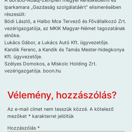
Iparkamara „Gazdaság szolgálatáért” elismerésében
részesült:
Bódi László, a Halbo Mce Tervező és Fővállalkozó Zrt.
vezérigazgatója, az MKIK Magyar-Német tagozatának
elnöke.
Lukács Gábor, a Lukács Autó Kft. ügyvezetője.
Kandik Ferenc, a Kandik és Tamás Mester-hidegkonya
Kft. ügyvezetője.
Szélyes Domokos, a Miskolc Holding Zrt.
vezérigazgatója. boon.hu
Vélemény, hozzászólás?
Az e-mail címet nem tesszük közzé.
A kötelező
mezőket
*
karakterrel jelöltük
Hozzászólás
*