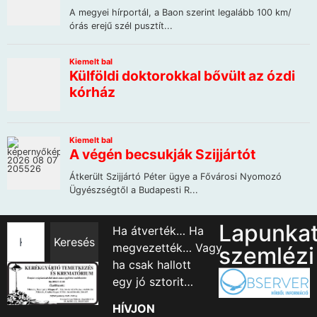
Lapunka
Ha átverték… Ha
Keresés
megvezették… Vagy
szemlézi
ha csak hallott
egy jó sztorit…
HÍVJON