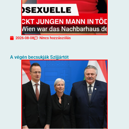
2026-08-08
Nincs hozzászólás
A végén becsukják Szijjártót