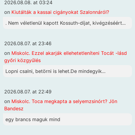
2026.08.08. at 03:24
on
Kiutálták a kassai cigányokat Szalonnáról?
. Nem véletlenül kapott Kossuth-díjat, kivégzéséért...
2026.08.07. at 23:46
on
Miskolc. Ezzel akarják ellehetetleníteni Tocát -lásd
győri közgyűlés
Lopni csalni, betörni is lehet.De mindegyik...
2026.08.07. at 22:49
on
Miskolc. Toca megkapta a selyemzsinórt? Jön
Bandesz
egy brancs maguk mind