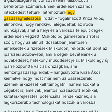
a gazdaságunkat, vonzóvá tenni Miskolcot a
befektetők számára. Ennek érdekében számos
intézkedést tettünk, létrehoztunk
egy
gazdaságfejlesztési
irodát – fogalmazott Kriza Ákos,
elmondva, hogy rendkívül elégedettek az iroda
munkájával, amit a helyi és a városba települt cégek
érdekében végzett. Miskolc polgármestere arról is
szólt, hogy az elmúlt időszakban jelentősen
emelkedtek a fizetések Miskolcon, rekordokat dönt az
iparűzési adóbevétel, ami a cégek bevételének a
növekedését, hatékony működését jelzi. Miskolc egy új
ipari központtá vált az országban, ami
nemzetgazdasági érdek – hangsúlyozta Kriza Ákos,
kiemelve, hogy most már nem az összeszerelő
üzemek érkezését kell támogatni, hanem azokat a
cégeket is, amelyek jelentős hozzáadott értékkel,
kutatás-fejlesztési potenciállal rendelkeznek, s a
legkorszerűbb technológiákat hozzák a városba.
A Borsod-Abaúj-Zemplén megyei Kereskedelmi és