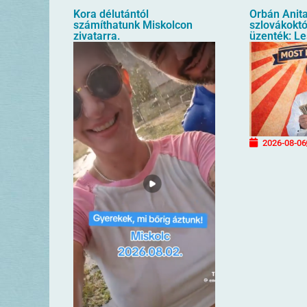
Kora délutántól
Orbán Anita
számíthatunk Miskolcon
szlovákoktól
zivatarra.
üzenték: Le
2026-08-06