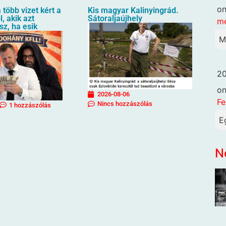
o
 több vizet kért a
Kis magyar Kalinyingrád.
, akik azt
Sátoraljaújhely
me
sz, ha esik
M
20
o
2026-08-06
Fe
Nincs hozzászólás
1 hozzászólás
E
N