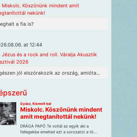
n
Miskolc. Köszönünk mindent amit
gtanítottál nekünk!
eghalt a fia is?
26.08.06. at 12:44
n
Jézus és a rock and roll. Váralja Akusztik
sztivál 2026
gészen jól elszórakozik az ország, amióta...
épszerű