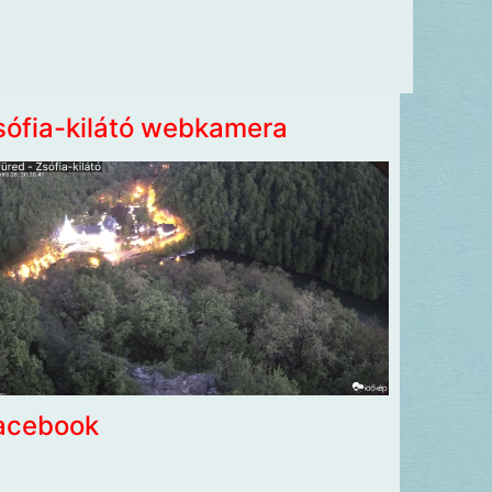
sófia-kilátó webkamera
acebook