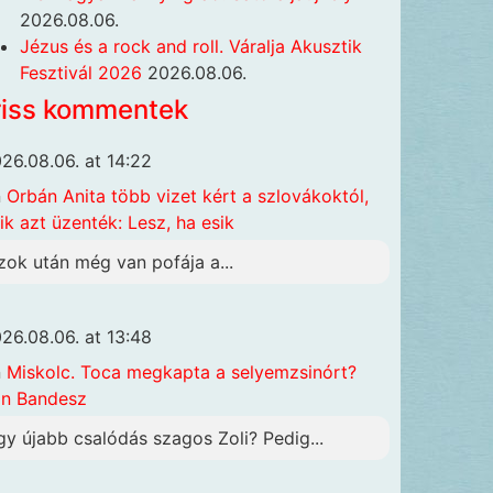
2026.08.06.
Jézus és a rock and roll. Váralja Akusztik
Fesztivál 2026
2026.08.06.
riss kommentek
26.08.06. at 14:22
n
Orbán Anita több vizet kért a szlovákoktól,
ik azt üzenték: Lesz, ha esik
zok után még van pofája a...
26.08.06. at 13:48
n
Miskolc. Toca megkapta a selyemzsinórt?
n Bandesz
gy újabb csalódás szagos Zoli? Pedig...