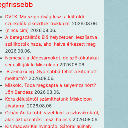
egfrissebb
DVTK. Ma szigorúság lesz, a külföldi
szurkolók elkezdtek trükközni
2026.08.06.
(nincs cím)
2026.08.06.
A betegszállítók ülő helyzetben, leszíjazva
szállították haza, ahol halva érkezett meg
2026.08.06.
Nemcsak a Jégcsarnokot, de szökőkutakat
sem állítják le Miskolcon
2026.08.06.
Bra-maxxing. Gyorsabbá tehet a kitömött
melltartó?
2026.08.06.
Miskolc. Toca megkapta a selyemzsinórt?
Jön Bandesz
2026.08.06.
Kora délutántól számíthatunk Miskolcon
zivatarra.
2026.08.06.
Orbán Anita több vizet kért a szlovákoktól,
akik azt üzenték: Lesz, ha esik
2026.08.06.
Kis magyar Kalinyingrád. Sátoraljaújhely