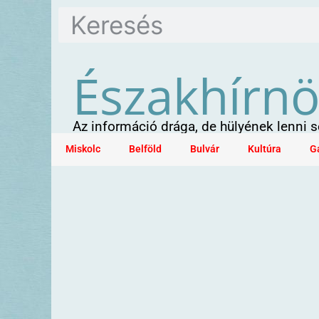
Északhírn
Az információ drága, de hülyének lenni
Miskolc
Belföld
Bulvár
Kultúra
G