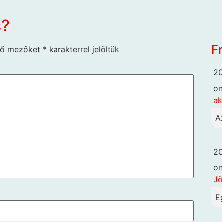
s?
F
ző mezőket
*
karakterrel jelöltük
20
o
ak
A
20
o
Jö
E