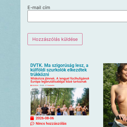
E-mail cím
DVTK. Ma szigorúság lesz, a
külföldi szurkolók elkezdtek
trükközni
2026-08-06
Nincs hozzászólás