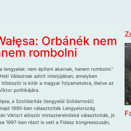
Z
 Wałęsa: Orbánék nem
hanem rombolni
 a lengyelek: nem építeni akarnak, hanem rombolni.”
Heti Válasznak adott interjújában, amelyben
s többször is kitér a magyar folyamatokra, illetve az
ktor politikájára.
a, a Szolidaritás (lengyelül Solidarność)
 majd 1990-ben választották Lengyelország
F
án Viktort először miniszterelnökké választották, jó
ęsa 1997-ben részt is vett a Fidesz kongresszusán,