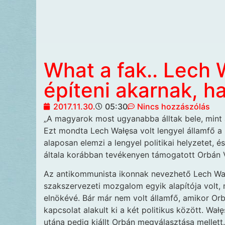
What a fak.. Lech
építeni akarnak, 
2017.11.30.
05:30
Nincs hozzászólás
„A magyarok most
ugyanabba álltak bele, mint
Ezt mondta Lech Wałęsa volt lengyel államfő a 
alaposan elemzi a lengyel politikai helyzetet, é
általa korábban tevékenyen támogatott Orbán Vi
Az antikommunista ikonnak nevezhető Lech Wałęs
szakszervezeti mozgalom egyik alapítója volt,
elnökévé. Bár már nem volt államfő, amikor Orb
kapcsolat alakult ki a két politikus között. Wał
utána pedig kiállt Orbán megválasztása mellett.