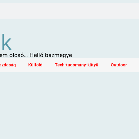
ök
 sem olcsó… Helló bazmegye
azdaság
Külföld
Tech-tudomány-kütyü
Outdoor