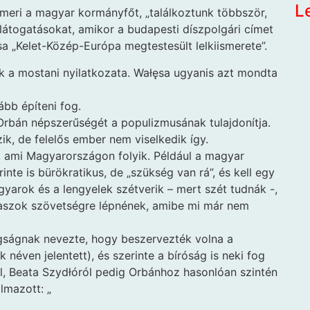
L
 ismeri a magyar kormányfőt, „találkoztunk többször,
látogatásokat, amikor a budapesti díszpolgári címet
a „Kelet-Közép-Európa megtestesült lelkiismerete”.
 a mostani nyilatkozata. Wałęsa ugyanis azt mondta
ább építeni fog.
Orbán népszerűségét a populizmusának tulajdonítja.
, de felelős ember nem viselkedik így.
 ami Magyarországon folyik. Például a magyar
nte is bürökratikus, de „szükség van rá”, és kell egy
gyarok és a lengyelek szétverik – mert szét tudnák -,
olaszok szövetségre lépnének, amibe mi már nem
ugságnak nevezte, hogy beszervezték volna a
néven jelentett), és szerinte a bíróság is neki fog
ről, Beata Szydłóról pedig Orbánhoz hasonlóan szintén
lmazott: „