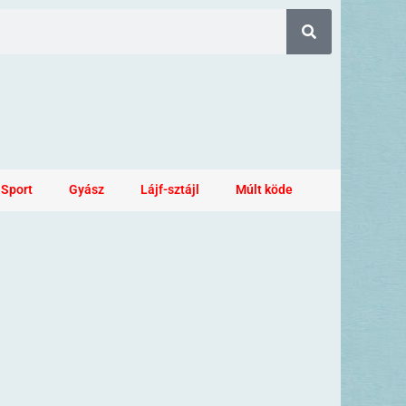
Sport
Gyász
Lájf-sztájl
Múlt köde