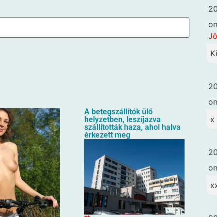
20
o
Jö
K
20
o
A betegszállítók ülő
x
helyzetben, leszíjazva
szállították haza, ahol halva
érkezett meg
20
o
x