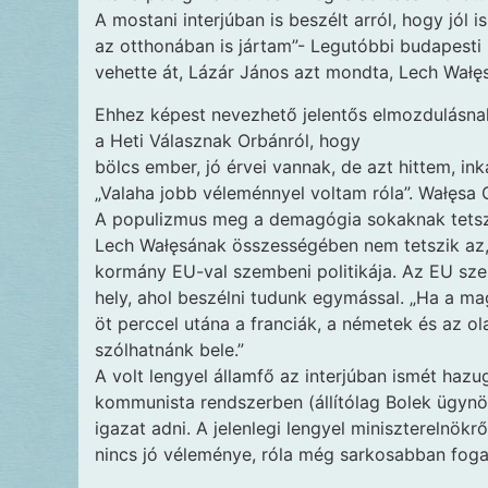
A mostani interjúban is beszélt arról, hogy jól
az otthonában is jártam”- Legutóbbi budapesti 
vehette át, Lázár János azt mondta, Lech Wałęs
Ehhez képest nevezhető jelentős elmozdulásnak
a Heti Válasznak Orbánról, hogy
bölcs ember, jó érvei vannak, de azt hittem, ink
„Valaha jobb véleménnyel voltam róla”. Wałęsa 
A populizmus meg a demagógia sokaknak tetszik
Lech Wałęsának összességében nem tetszik az,
kormány EU-val szembeni politikája. Az EU szeri
hely, ahol beszélni tudunk egymással. „Ha a ma
öt perccel utána a franciák, a németek és az 
szólhatnánk bele.”
A volt lengyel államfő az interjúban ismét haz
kommunista rendszerben (állítólag Bolek ügynök 
igazat adni. A jelenlegi lengyel miniszterelnök
nincs jó véleménye, róla még sarkosabban foga