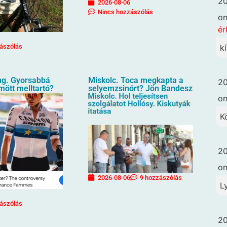
20
2026-08-06
Nincs hozzászólás
o
ér
ászólás
k
g. Gyorsabbá
Miskolc. Toca megkapta a
20
ömött melltartó?
selyemzsinórt? Jön Bandesz
o
K
20
o
2026-08-06
9 hozzászólás
L
ászólás
20