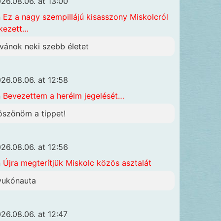
26.08.06. at 13:00
n
Ez a nagy szempillájú kisasszony Miskolcról
kezett…
ívánok neki szebb életet
26.08.06. at 12:58
n
Bevezettem a heréim jegelését…
öszönöm a tippet!
26.08.06. at 12:56
n
Újra megterítjük Miskolc közös asztalát
yukónauta
26.08.06. at 12:47