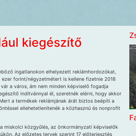
Z
dául kiegészítő
nböző ingatlanokon elhelyezett reklámhordozókat,
 ezer forint/négyzetmétert is kellene fizetnie 2018
elt vár a város, ám nem minden képviselő fogadja
egészítő indítvánnyal él, szeretnék elérni, hogy akkor
s. Mert a termékek reklámjának árát biztos beépíti a
öntéssel ellehetetlenítenék a közhasznú és nonprofit
F
t a miskolci közgyűlés, az önkormányzati képviselők
ükön. Az előzetes tervek szerint 17 előterjesztés