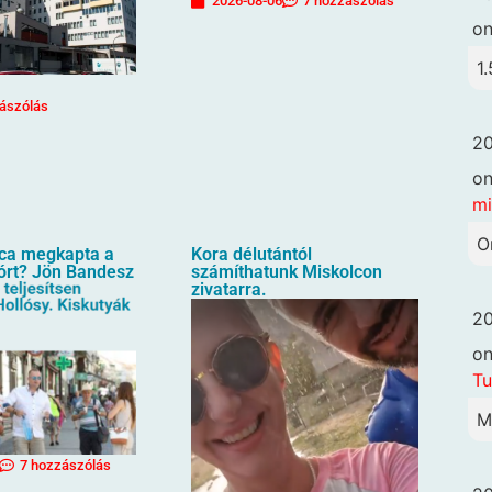
2026-08-06
7 hozzászólás
o
1.
ászólás
20
o
mi
O
oca megkapta a
Kora délutántól
órt? Jön Bandesz
számíthatunk Miskolcon
zivatarra.
20
o
Tu
M
7 hozzászólás