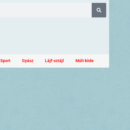
Sport
Gyász
Lájf-sztájl
Múlt köde