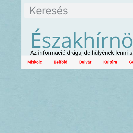
Északhírn
Az információ drága, de hülyének lenni
Miskolc
Belföld
Bulvár
Kultúra
G