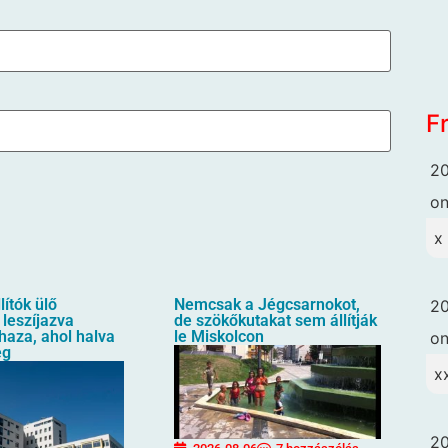
F
20
o
x
lítók ülő
Nemcsak a Jégcsarnokot,
20
 leszíjazva
de szökőkutakat sem állítják
 haza, ahol halva
le Miskolcon
o
eg
x
20