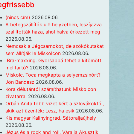
egfrissebb
(nincs cím)
2026.08.06.
A betegszállítók ülő helyzetben, leszíjazva
szállították haza, ahol halva érkezett meg
2026.08.06.
Nemcsak a Jégcsarnokot, de szökőkutakat
sem állítják le Miskolcon
2026.08.06.
Bra-maxxing. Gyorsabbá tehet a kitömött
melltartó?
2026.08.06.
Miskolc. Toca megkapta a selyemzsinórt?
Jön Bandesz
2026.08.06.
Kora délutántól számíthatunk Miskolcon
zivatarra.
2026.08.06.
Orbán Anita több vizet kért a szlovákoktól,
akik azt üzenték: Lesz, ha esik
2026.08.06.
Kis magyar Kalinyingrád. Sátoraljaújhely
2026.08.06.
Jézus és a rock and roll. Váralja Akusztik