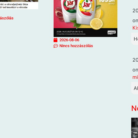
20
ászólás
o
Ki
H
2026-08-06
Nincs hozzászólás
20
o
mi
A
N