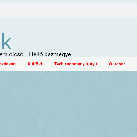
ök
 sem olcsó… Helló bazmegye
azdaság
Külföld
Tech-tudomány-kütyü
Outdoor