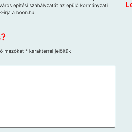
L
város építési szabályzatát az épülő kormányzati
k-írja a boon.hu
s?
ző mezőket
*
karakterrel jelöltük