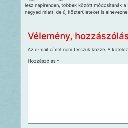
lesz napirenden, többek között módosítanák a 
negyed miatt, de új közterületeket is elnevezne
Vélemény, hozzászólá
Az e-mail címet nem tesszük közzé.
A kötele
Hozzászólás
*