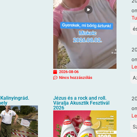
20
o
Tu
é
20
o
Le
2026-08-06
A
Nincs hozzászólás
Kalinyingrád.
Jézus és a rock and roll.
20
hely
Váralja Akusztik Fesztivál
2026
o
Le
S