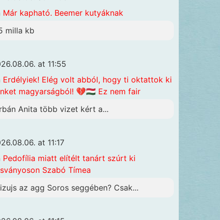
n
Már kapható. Beemer kutyáknak
5 milla kb
26.08.06. at 11:55
n
Erdélyiek! Elég volt abból, hogy ti oktattok ki
nket magyarságból! 💔🇭🇺 Ez nem fair
rbán Anita több vizet kért a...
26.08.06. at 11:17
n
Pedofília miatt elítélt tanárt szúrt ki
sványoson Szabó Tímea
izujs az agg Soros seggében? Csak...