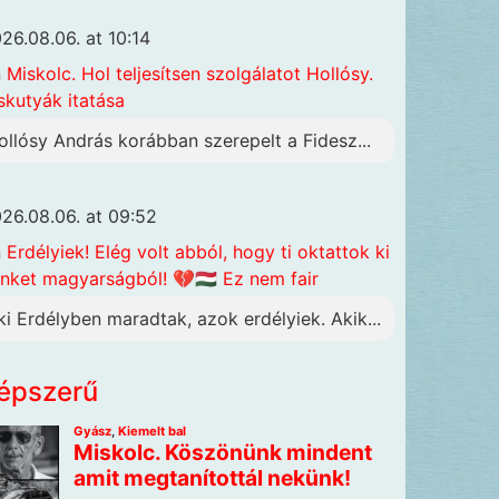
26.08.06. at 10:14
n
Miskolc. Hol teljesítsen szolgálatot Hollósy.
skutyák itatása
ollósy András korábban szerepelt a Fidesz...
26.08.06. at 09:52
n
Erdélyiek! Elég volt abból, hogy ti oktattok ki
nket magyarságból! 💔🇭🇺 Ez nem fair
ki Erdélyben maradtak, azok erdélyiek. Akik...
épszerű