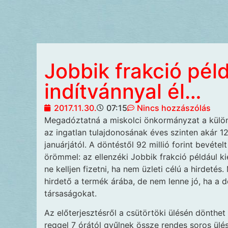
Jobbik frakció pél
indítvánnyal él…
2017.11.30.
07:15
Nincs hozzászólás
Megadóztatná
a miskolci önkormányzat a külö
az ingatlan tulajdonosának éves szinten akár 12
januárjától. A döntéstől 92 millió forint bevét
örömmel: az ellenzéki Jobbik frakció például ki
ne kelljen fizetni, ha nem üzleti célú a hirdeté
hirdető a termék árába, de nem lenne jó, ha a d
társaságokat.
Az előterjesztésről a csütörtöki ülésén dönthe
reggel 7 órától gyűlnek össze rendes soros ülés