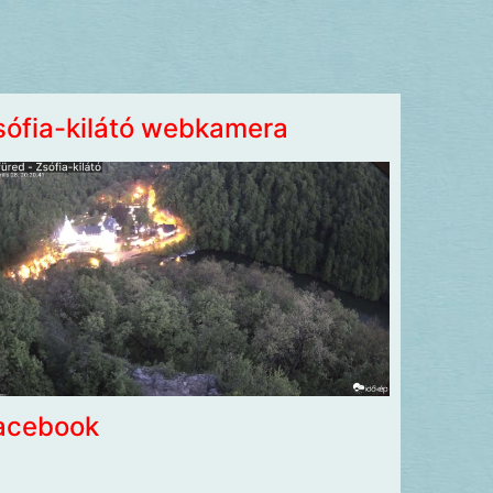
sófia-kilátó webkamera
acebook