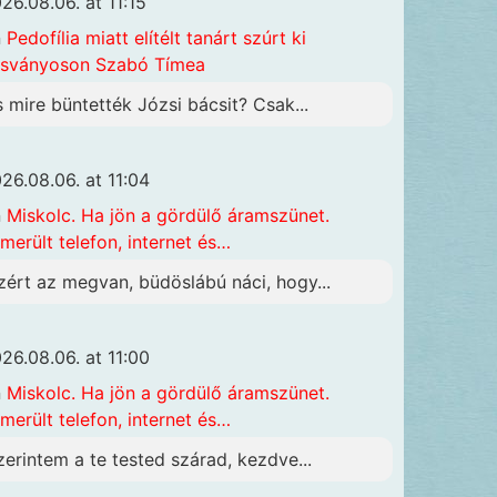
26.08.06. at 11:15
n
Pedofília miatt elítélt tanárt szúrt ki
sványoson Szabó Tímea
s mire büntették Józsi bácsit? Csak...
26.08.06. at 11:04
n
Miskolc. Ha jön a gördülő áramszünet.
merült telefon, internet és…
zért az megvan, büdöslábú náci, hogy...
26.08.06. at 11:00
n
Miskolc. Ha jön a gördülő áramszünet.
merült telefon, internet és…
zerintem a te tested szárad, kezdve...