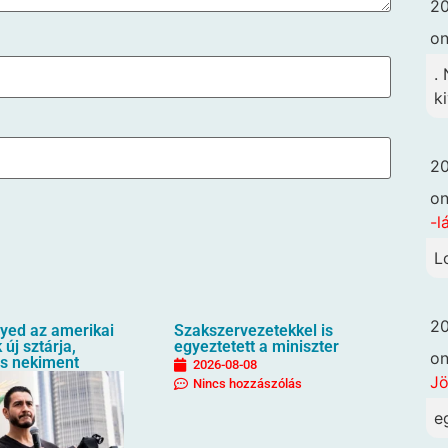
20
o
.
k
20
o
-l
L
20
ayed az amerikai
Szakszervezetekkel is
új sztárja,
egyeztetett a miniszter
o
s nekiment
2026-08-08
Jö
Nincs hozzászólás
e