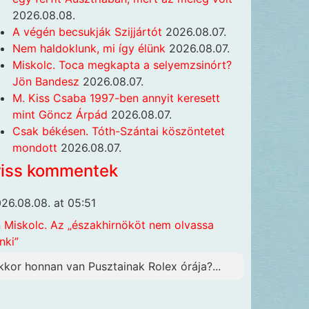
2026.08.08.
A végén becsukják Szijjártót
2026.08.07.
Nem haldoklunk, mi így élünk
2026.08.07.
Miskolc. Toca megkapta a selyemzsinórt?
Jön Bandesz
2026.08.07.
M. Kiss Csaba 1997-ben annyit keresett
mint Göncz Árpád
2026.08.07.
Csak békésen. Tóth-Szántai köszöntetet
mondott
2026.08.07.
riss kommentek
26.08.08. at 05:51
n
Miskolc. Az „északhirnököt nem olvassa
nki”
kkor honnan van Pusztainak Rolex órája?...