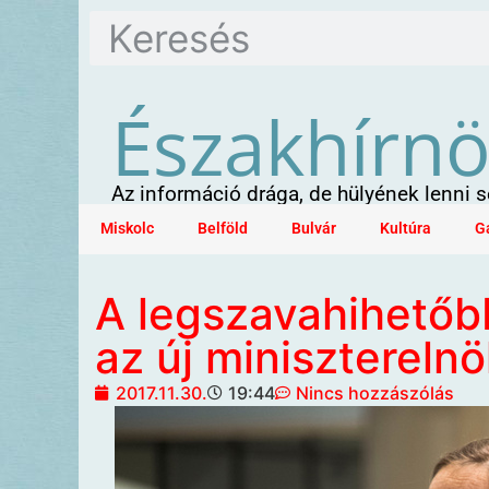
Északhírn
Az információ drága, de hülyének lenni
Miskolc
Belföld
Bulvár
Kultúra
G
A legszavahihetőbb
az új miniszterelnö
2017.11.30.
19:44
Nincs hozzászólás