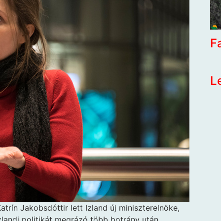
F
L
rín Jakobsdóttir lett Izland új miniszterelnöke,
izlandi politikát megrázó több botrány után.