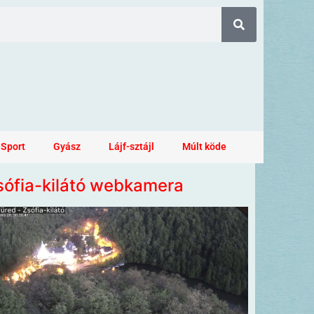
Sport
Gyász
Lájf-sztájl
Múlt köde
sófia-kilátó webkamera