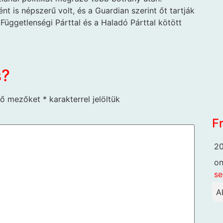
t is népszerű volt, és a Guardian szerint őt tartják
 Függetlenségi Párttal és a Haladó Párttal kötött
s?
ző mezőket
*
karakterrel jelöltük
F
20
o
se
A