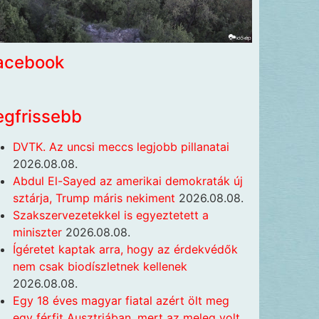
acebook
egfrissebb
DVTK. Az uncsi meccs legjobb pillanatai
2026.08.08.
Abdul El-Sayed az amerikai demokraták új
sztárja, Trump máris nekiment
2026.08.08.
Szakszervezetekkel is egyeztetett a
miniszter
2026.08.08.
Ígéretet kaptak arra, hogy az érdekvédők
nem csak biodíszletnek kellenek
2026.08.08.
Egy 18 éves magyar fiatal azért ölt meg
egy férfit Ausztriában, mert az meleg volt