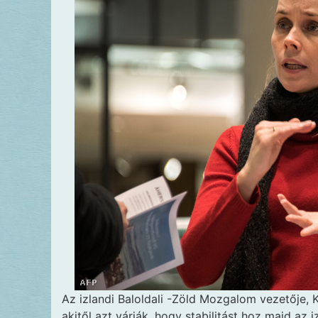
Az izlandi Baloldali
-Zöld Mozgalom vezetője, Kat
akitől azt várják, hogy stabilitást hoz majd az 