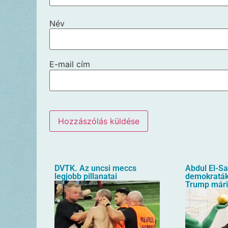
Név
E-mail cím
DVTK. Az uncsi meccs
Abdul El-S
legjobb pillanatai
demokraták 
Trump mári