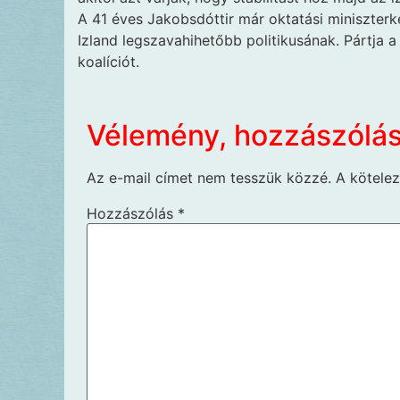
A 41 éves Jakobsdóttir már oktatási miniszterkén
Izland legszavahihetőbb politikusának. Pártja a
koalíciót.
Vélemény, hozzászólá
Az e-mail címet nem tesszük közzé.
A kötele
Hozzászólás
*