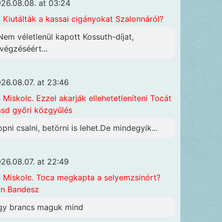
26.08.08. at 03:24
n
Kiutálták a kassai cigányokat Szalonnáról?
 Nem véletlenül kapott Kossuth-díjat,
ivégzéséért...
26.08.07. at 23:46
n
Miskolc. Ezzel akarják ellehetetleníteni Tocát
ásd győri közgyűlés
opni csalni, betörni is lehet.De mindegyik...
26.08.07. at 22:49
n
Miskolc. Toca megkapta a selyemzsinórt?
n Bandesz
gy brancs maguk mind