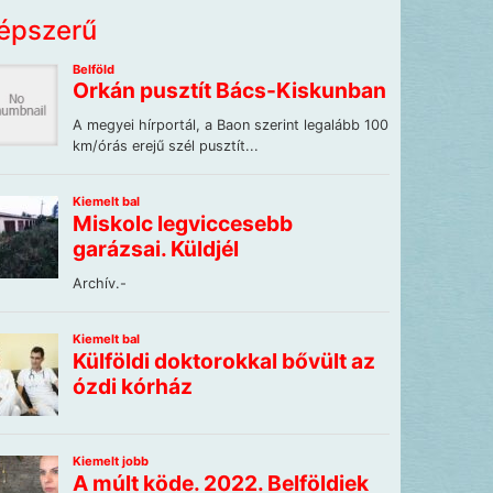
épszerű