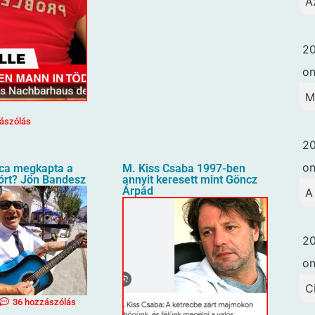
A
20
o
M
ászólás
20
o
oca megkapta a
M. Kiss Csaba 1997-ben
órt? Jön Bandesz
annyit keresett mint Göncz
Árpád
A
20
o
C
36 hozzászólás