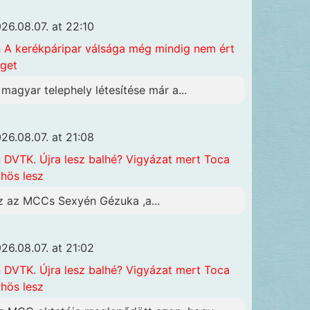
26.08.07. at 22:10
n
A kerékpáripar válsága még mindig nem ért
get
 magyar telephely létesítése már a...
26.08.07. at 21:08
n
DVTK. Újra lesz balhé? Vigyázat mert Toca
hös lesz
z az MCCs Sexyén Gézuka ,a...
26.08.07. at 21:02
n
DVTK. Újra lesz balhé? Vigyázat mert Toca
hös lesz