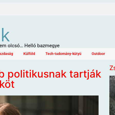
ök
 sem olcsó… Helló bazmegye
azdaság
Külföld
Tech-tudomány-kütyü
Outdoor
Z
 politikusnak tartják
köt