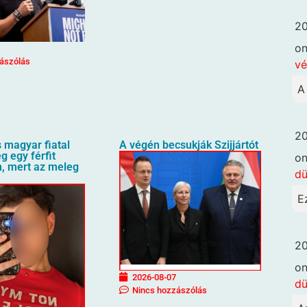
20
o
ászólás
vé
A
20
 magyar fiatal
A végén becsukják Szijjártót
g egy férfit
o
n, mert az meleg
dü
E
20
o
2026-08-07
dü
Nincs hozzászólás