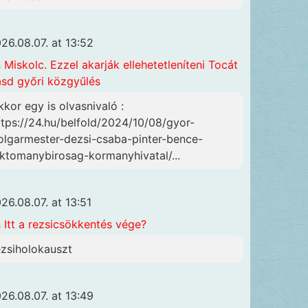
26.08.07. at 13:52
n
Miskolc. Ezzel akarják ellehetetleníteni Tocát
ásd győri közgyűlés
kkor egy is olvasnivaló :
ttps://24.hu/belfold/2024/10/08/gyor-
olgarmester-dezsi-csaba-pinter-bence-
lktomanybirosag-kormanyhivatal/...
26.08.07. at 13:51
n
Itt a rezsicsökkentés vége?
ezsiholokauszt
26.08.07. at 13:49