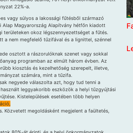
ányzat 22%-a.
es vagy súlyos a lakossági fűtésből származó
F
i Alap Magyarország Alapítvány hétfőn kiadott
i területeken okoz légszennyezettséget a fűtés.
a nem megfelelő tűzifával és a lignittel, szénnel
L
ede osztott a rászorulóknak szenet vagy sokkal
előanyag programban az elmúlt három évben. Az
űbb kiosztás és kezelhetőség szerepelt, illetve,
ányzat számára, mint a tűzifa.
k negyede válaszolta azt, hogy tud tenni a
 használt leggyakoribb eszközök a helyi tűzgyújtási
gyűjtése. Kistelepülések esetében több helyen
áció,
s. Közvetett megoldásként megjelent a faültetés,
tok 80%-át érinti, és a helyi önkormányzatok