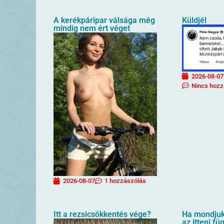
A kerékpáripar válsága még
Küldjél
mindig nem ért véget
2026-08-07
Nincs hozz
2026-08-07
1 hozzászólás
Itt a rezsicsökkentés vége?
Ha mondjuk 
az itteni f