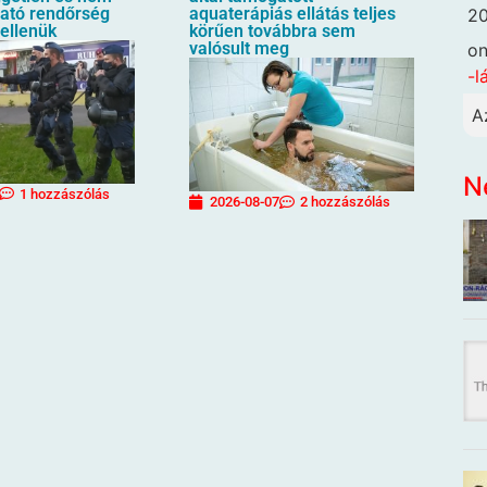
ható rendőrség
aquaterápiás ellátás teljes
20
 ellenük
körűen továbbra sem
valósult meg
o
-l
A
N
1 hozzászólás
2026-08-07
2 hozzászólás