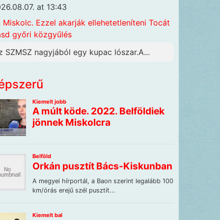
26.08.07. at 13:43
n
Miskolc. Ezzel akarják ellehetetleníteni Tocát
ásd győri közgyűlés
z SZMSZ nagyjából egy kupac lószar.A...
épszerű