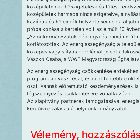
középületeinek hőszigetelése és fűtési rendszer
középületek harmada nincs szigetelve, a nyílás
kazánok és hőleadók helyzete sem sokkal job
próbálkozása sikertelen volt az elmúlt 10 évben
„Az önkormányzatok pénzügyi és humán erőforrá
korlátozottak. Az energiaszegénység a települé
közepes vagy súlyos problémát jelent a lakoss
Vaszkó Csaba, a WWF Magyarország Éghajlatvá
Az energiaszegénység csökkentése érdekében a
programban vesz részt, és mint fentebb említett
oszt. Vannak előremutató kezdeményezések is
légszennyezés csökkentésére vonatkozóan.
Az alapítvány partnerek támogatásával energiam
kérdőívre válaszoló helyi önkormányzatot.
Vélemény, hozzászólá