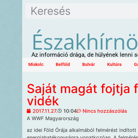
Északhírn
Az információ drága, de hülyének lenni
Miskolc
Belföld
Bulvár
Kultúra
G
Saját magát fojtja
vidék
2017.11.27.
10:04
Nincs hozzászólás
A WWF Magyarország
az idei Föld Órája alkalmából felmérést indítot
energiahatékonyságra vonatkozóan. A felmérés