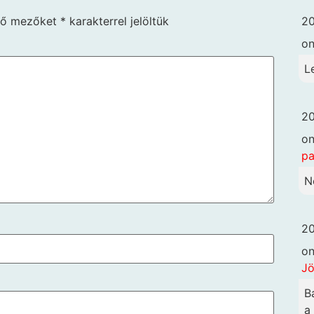
ző mezőket
*
karakterrel jelöltük
20
o
L
20
o
pa
N
20
o
Jö
B
a