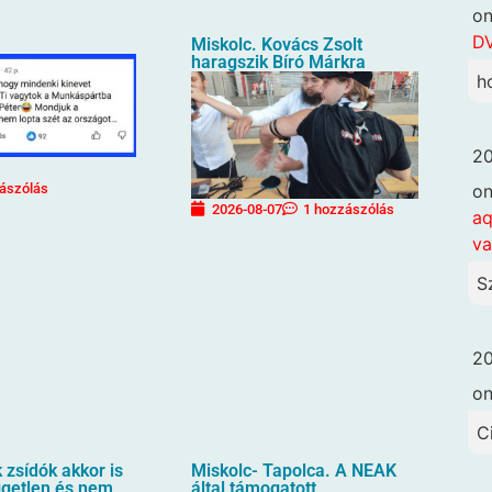
o
DV
Miskolc. Kovács Zsolt
haragszik Bíró Márkra
h
20
o
ászólás
2026-08-07
1 hozzászólás
aq
va
S
20
o
C
zsídók akkor is
Miskolc- Tapolca. A NEAK
üggetlen és nem
által támogatott