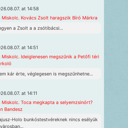
26.08.07. at 14:58
n
Miskolc. Kovács Zsolt haragszik Bíró Márkra
egyen a Zsolt a a zsótibácsi...
26.08.07. at 14:51
n
Miskolc. Ideiglenesen megszűnik a Petőfi téri
rkoló
em kár érte, véglegesen is megszűnhetne...
26.08.07. at 14:11
n
Miskolc. Toca megkapta a selyemzsinórt?
n Bandesz
ajusz-Holo bunkóstestvéreknek nincs esélyük
 vàrosban...