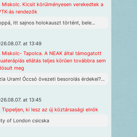
n
Miskolc. Kicsit körülményesen verekedtek a
TK-ás rendezők
oppá, itt sajnos holokauszt történt, bele...
26.08.07. at 13:49
n
Miskolc- Tapolca. A NEAK által támogatott
uaterápiás ellátás teljes körűen továbbra sem
lósult meg
zia Uram! Óccsó övezeti besorolás érdekel?...
26.08.07. at 13:45
n
Tippeljen, ki lesz az új köztársasági elnök
ity of London csicska