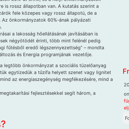
e is rossz állapotban van. A kutatás szerint a
zárók fele közepes vagy rossz állapotú, de a
b. Az önkormányzatok 60%-ának pályázati
.
sai a lakosság hőellátásának javításában is
sek négyötödét érinti, több mint felénél pedig
ági fűtésből eredő légszennyezettség” – mondta
ltozás és Energia programjának vezetője.
 legtöbb önkormányzat a szociális tüzelőanyag
F
ük egytizedük a tűzifa helyett szenet vagy lignitet
 mind az energiaszegénység megfékezésére, mind a
20
egtakarítási fejlesztésekkel segít három, a
o
fü
el
F
s?