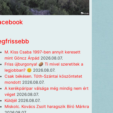
acebook
egfrissebb
M. Kiss Csaba 1997-ben annyit keresett
mint Göncz Árpád
2026.08.07.
Friss újburgonya! 🥔 Ti mivel szeretitek a
legjobban? 😊
2026.08.07.
Csak békésen. Tóth-Szántai köszöntetet
mondott
2026.08.07.
A kerékpáripar válsága még mindig nem ért
véget
2026.08.07.
Küldjél
2026.08.07.
Miskolc. Kovács Zsolt haragszik Bíró Márkra
2026.08.07.