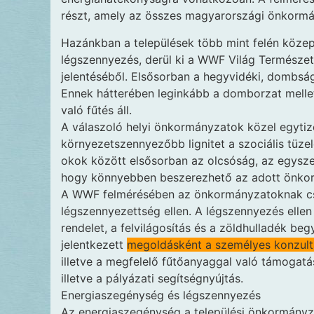
részt, amely az összes magyarországi önkorm
Hazánkban a települések több mint felén közep
légszennyezés, derül ki a WWF Világ Természet
jelentéséből. Elsősorban a hegyvidéki, dombság
Ennek hátterében leginkább a domborzat mellett 
való fűtés áll.
A válaszoló helyi önkormányzatok közel egytiz
környezetszennyezőbb lignitet a szociális tüz
okok között elsősorban az olcsóság, az egyszer
hogy könnyebben beszerezhető az adott önkorm
A WWF felmérésében az önkormányzatoknak csa
légszennyezettség ellen. A légszennyezés ellen
rendelet, a felvilágosítás és a zöldhulladék be
jelentkezett
megoldásként a személyes konzult
illetve a megfelelő fűtőanyaggal való támogatá
illetve a pályázati segítségnyújtás.
Energiaszegénység és légszennyezés
Az energiaszegénység a települési önkormányza