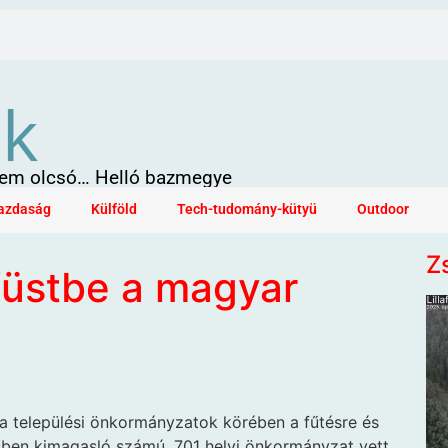
ök
 sem olcsó… Helló bazmegye
azdaság
Külföld
Tech-tudomány-kütyü
Outdoor
Z
 füstbe a magyar
t a települési önkormányzatok körében a fűtésre és
ben kimagasló számú, 701 helyi önkormányzat vett