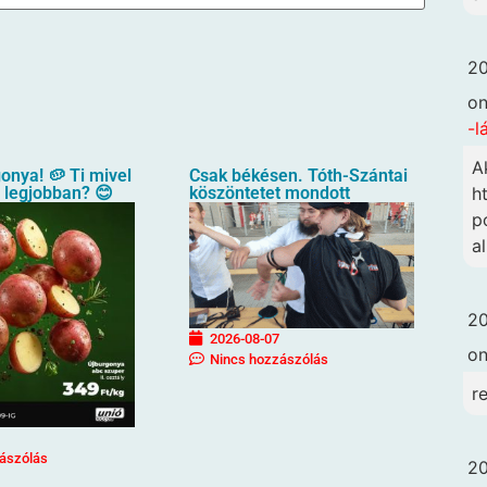
20
o
-l
A
gonya! 🥔 Ti mivel
Csak békésen. Tóth-Szántai
a legjobban? 😊
köszöntetet mondott
h
p
a
20
2026-08-07
o
Nincs hozzászólás
r
ászólás
20