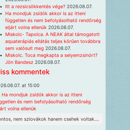
Itt a rezsicsökkentés vége?
2026.08.07.
Ha mondjuk zsídók akkor is az itteni
független és nem befolyásolható rendőrség
eljárt volna ellenük
2026.08.07.
Miskolc- Tapolca. A NEAK által támogatott
aquaterápiás ellátás teljes körűen továbbra
sem valósult meg
2026.08.07.
Miskolc. Toca megkapta a selyemzsinórt?
Jön Bandesz
2026.08.07.
riss kommentek
26.08.07. at 15:00
n
Ha mondjuk zsídók akkor is az itteni
ggetlen és nem befolyásolható rendőrség
járt volna ellenük
ontos, nem szlovákok hanem csehek voltak....