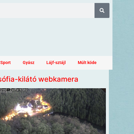
Sport
Gyász
Lájf-sztájl
Múlt köde
sófia-kilátó webkamera