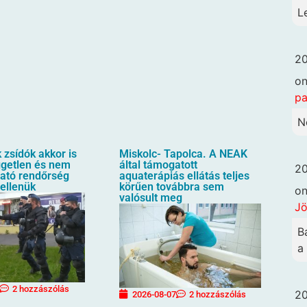
L
20
o
pa
N
zsídók akkor is
Miskolc- Tapolca. A NEAK
üggetlen és nem
által támogatott
20
ható rendőrség
aquaterápiás ellátás teljes
 ellenük
körűen továbbra sem
o
valósult meg
Jö
B
a
2 hozzászólás
20
2026-08-07
2 hozzászólás