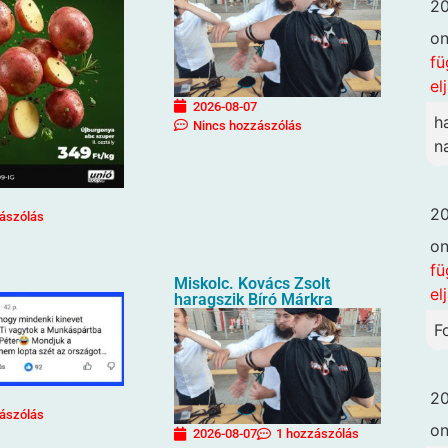
20
o
fü
el
2026-08-07
h
Nincs hozzászólás
n
20
ászólás
o
fü
Miskolc. Kovács Zsolt
el
haragszik Bíró Márkra
F
20
ászólás
o
2026-08-07
1 hozzászólás