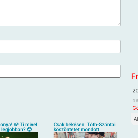
F
20
o
G
A
gonya! 🥔 Ti mivel
Csak békésen. Tóth-Szántai
a legjobban? 😊
köszöntetet mondott