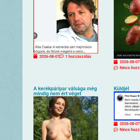
2026-08-07
1 hozzászólás
2026-08-07
Nincs hozz
A kerékpáripar válsága még
Küldjél
mindig nem ért véget
2026-08-07
Nincs hozz