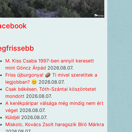
acebook
egfrissebb
M. Kiss Csaba 1997-ben annyit keresett
mint Göncz Árpád
2026.08.07.
Friss újburgonya! 🥔 Ti mivel szeretitek a
legjobban? 😊
2026.08.07.
Csak békésen. Tóth-Szántai köszöntetet
mondott
2026.08.07.
A kerékpáripar válsága még mindig nem ért
véget
2026.08.07.
Küldjél
2026.08.07.
Miskolc. Kovács Zsolt haragszik Bíró Márkra
2026.08.07.