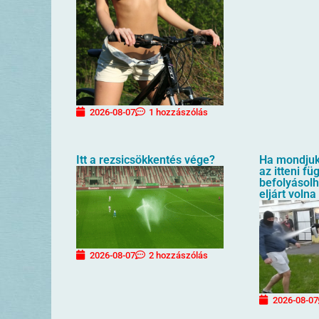
2026-08-07
1 hozzászólás
Itt a rezsicsökkentés vége?
Ha mondjuk 
az itteni f
befolyásol
eljárt volna
2026-08-07
2 hozzászólás
2026-08-07