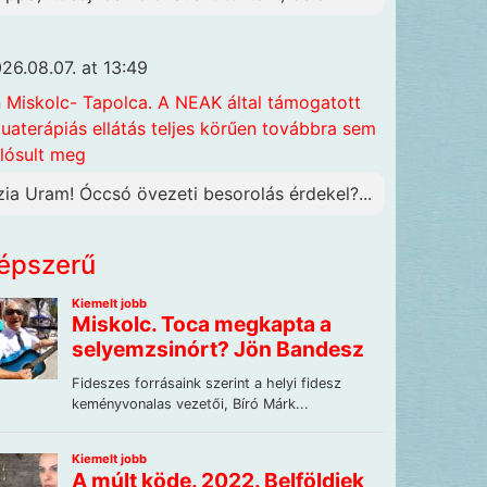
26.08.07. at 13:49
n
Miskolc- Tapolca. A NEAK által támogatott
uaterápiás ellátás teljes körűen továbbra sem
lósult meg
zia Uram! Óccsó övezeti besorolás érdekel?...
épszerű