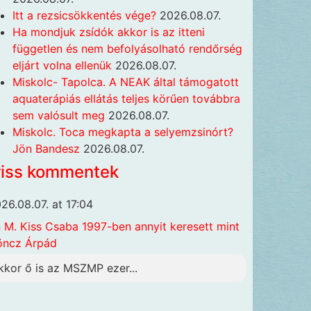
Itt a rezsicsökkentés vége?
2026.08.07.
Ha mondjuk zsídók akkor is az itteni
független és nem befolyásolható rendőrség
eljárt volna ellenük
2026.08.07.
Miskolc- Tapolca. A NEAK által támogatott
aquaterápiás ellátás teljes körűen továbbra
sem valósult meg
2026.08.07.
Miskolc. Toca megkapta a selyemzsinórt?
Jön Bandesz
2026.08.07.
riss kommentek
26.08.07. at 17:04
n
M. Kiss Csaba 1997-ben annyit keresett mint
öncz Árpád
kkor ő is az MSZMP ezer...