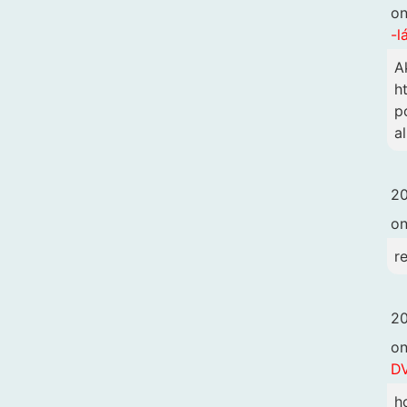
o
-l
A
h
p
a
20
o
r
20
o
DV
h