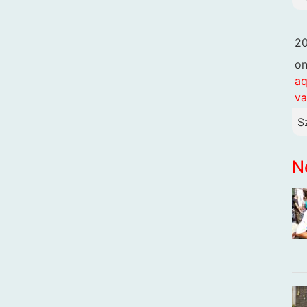
20
o
aq
va
S
N