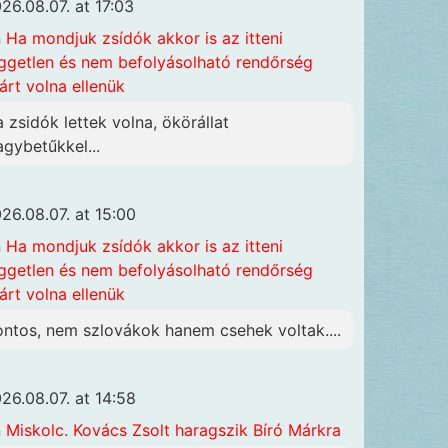
26.08.07. at 17:03
n
Ha mondjuk zsídók akkor is az itteni
ggetlen és nem befolyásolható rendőrség
járt volna ellenük
a zsidók lettek volna, ökörállat
agybetűkkel...
26.08.07. at 15:00
n
Ha mondjuk zsídók akkor is az itteni
ggetlen és nem befolyásolható rendőrség
járt volna ellenük
ontos, nem szlovákok hanem csehek voltak....
26.08.07. at 14:58
n
Miskolc. Kovács Zsolt haragszik Bíró Márkra