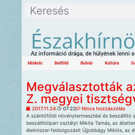
Északhírn
Az információ drága, de hülyének lenni
Miskolc
Belföld
Bulvár
Kultúra
G
Megválasztották a
Z. megyei tisztségv
2017.11.24.
07:22
Nincs hozzászólás
A szántóföldi növénytermesztési
és beszállító 
beszállítóipari osztályt Mikita Tamás, az állatte
élelmiszer-feldolgozásit Újjobbágy Miklós, az 