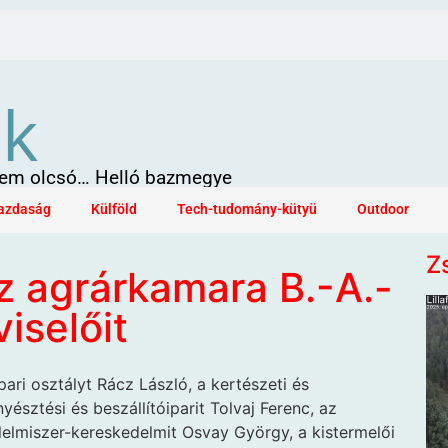
ök
 sem olcsó… Helló bazmegye
azdaság
Külföld
Tech-tudomány-kütyü
Outdoor
Z
z agrárkamara B.-A.-
iselőit
ipari osztályt Rácz László, a kertészeti és
nyésztési és beszállítóiparit Tolvaj Ferenc, az
élelmiszer-kereskedelmit Osvay György, a kistermelői