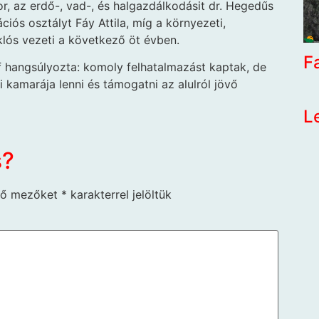
, az erdő-, vad-, és halgazdálkodásit dr. Hegedűs
ciós osztályt Fáy Attila, míg a környezeti,
klós vezeti a következő öt évben.
F
f hangsúlyozta: komoly felhatalmazást kaptak, de
 kamarája lenni és támogatni az alulról jövő
L
s?
ző mezőket
*
karakterrel jelöltük