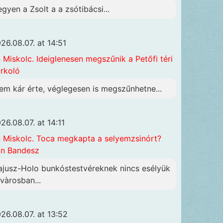
egyen a Zsolt a a zsótibácsi...
26.08.07. at 14:51
n
Miskolc. Ideiglenesen megszűnik a Petőfi téri
rkoló
em kár érte, véglegesen is megszűnhetne...
26.08.07. at 14:11
n
Miskolc. Toca megkapta a selyemzsinórt?
n Bandesz
ajusz-Holo bunkóstestvéreknek nincs esélyük
 vàrosban...
26.08.07. at 13:52