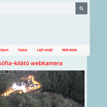
Sport
Gyász
Lájf-sztájl
Múlt köde
sófia-kilátó webkamera