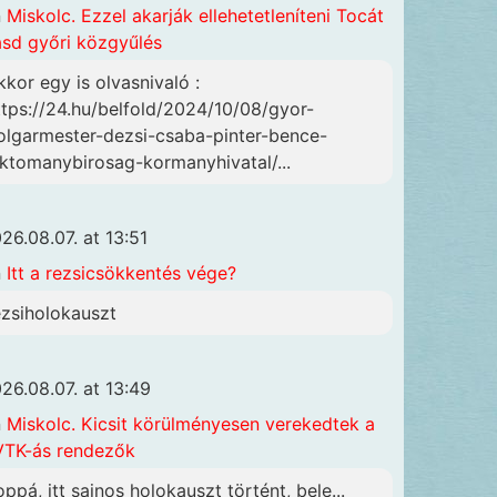
n
Miskolc. Ezzel akarják ellehetetleníteni Tocát
ásd győri közgyűlés
kkor egy is olvasnivaló :
ttps://24.hu/belfold/2024/10/08/gyor-
olgarmester-dezsi-csaba-pinter-bence-
lktomanybirosag-kormanyhivatal/...
26.08.07. at 13:51
n
Itt a rezsicsökkentés vége?
ezsiholokauszt
26.08.07. at 13:49
n
Miskolc. Kicsit körülményesen verekedtek a
TK-ás rendezők
oppá, itt sajnos holokauszt történt, bele...