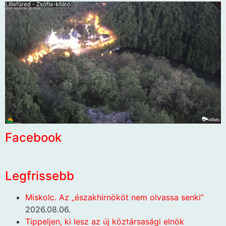
Facebook
Legfrissebb
Miskolc. Az „északhirnököt nem olvassa senki”
2026.08.06.
Tippeljen, ki lesz az új köztársasági elnök