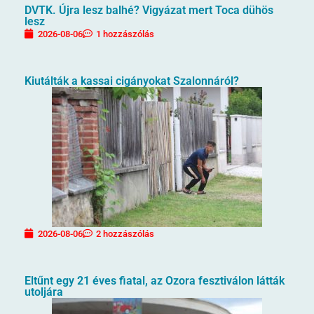
DVTK. Újra lesz balhé? Vigyázat mert Toca dühös
lesz
2026-08-06
1 hozzászólás
Kiutálták a kassai cigányokat Szalonnáról?
2026-08-06
2 hozzászólás
Eltűnt egy 21 éves fiatal, az Ozora fesztiválon látták
utoljára