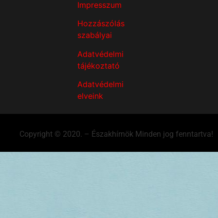
Impresszum
Hozzászólás
szabályai
Adatvédelmi
tájékoztató
Adatvédelmi
elveink
Copyright © 2020. – Északhírnök Minden jog fenntartva!