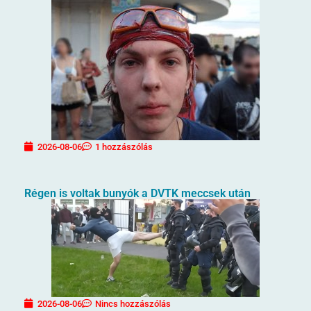
2026-08-06
1 hozzászólás
Régen is voltak bunyók a DVTK meccsek után
2026-08-06
Nincs hozzászólás