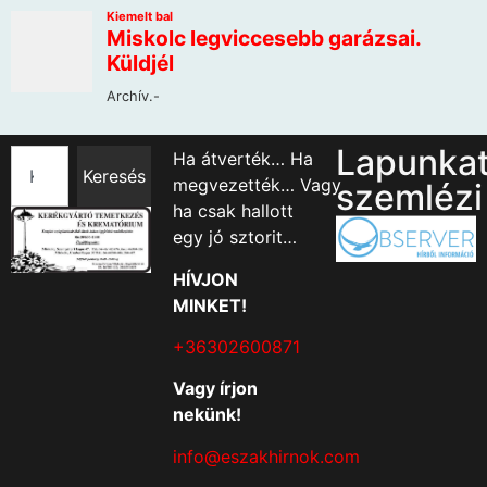
Lapunka
Ha átverték… Ha
Keresés
megvezették… Vagy
szemlézi
ha csak hallott
egy jó sztorit…
HÍVJON
MINKET!
+36302600871
Vagy írjon
nekünk!
info@eszakhirnok.com