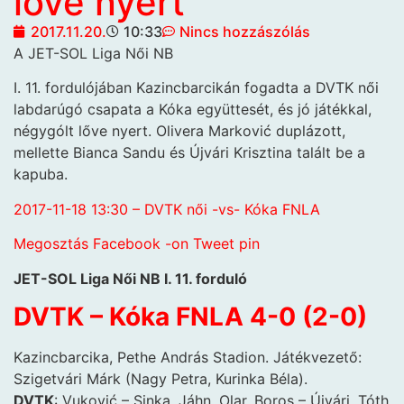
lőve nyert
2017.11.20.
10:33
Nincs hozzászólás
A JET-SOL Liga Női NB
I. 11. fordulójában Kazincbarcikán fogadta a DVTK női
labdarúgó csapata a Kóka együttesét, és jó játékkal,
négygólt lőve nyert. Olivera Marković duplázott,
mellette Bianca Sandu és Újvári Krisztina talált be a
kapuba.
2017-11-18 13:30 – DVTK női -vs- Kóka FNLA
Megosztás Facebook -on
Tweet
pin
JET-SOL Liga Női NB I. 11. forduló
DVTK – Kóka FNLA 4-0 (2-0)
Kazincbarcika, Pethe András Stadion. Játékvezető:
Szigetvári Márk (Nagy Petra, Kurinka Béla).
DVTK
: Vuković – Sinka, Jáhn, Olar, Boros – Újvári, Tóth