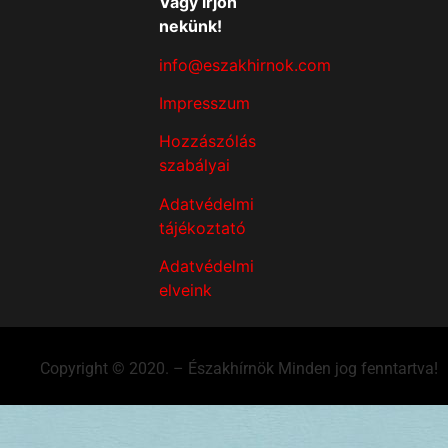
Vagy írjon
nekünk!
info@eszakhirnok.com
Impresszum
Hozzászólás
szabályai
Adatvédelmi
tájékoztató
Adatvédelmi
elveink
Copyright © 2020. – Északhírnök Minden jog fenntartva!