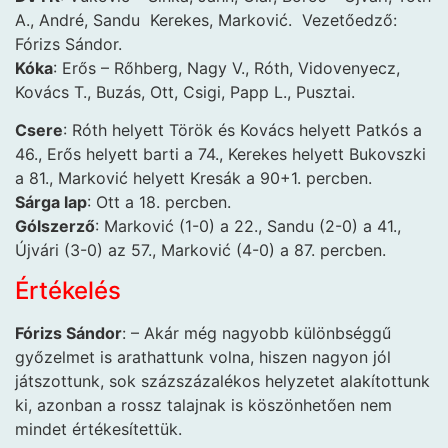
A., André, Sandu Kerekes, Marković. Vezetőedző:
Fórizs Sándor.
Kóka
: Erős – Rőhberg, Nagy V., Róth, Vidovenyecz,
Kovács T., Buzás, Ott, Csigi, Papp L., Pusztai.
Csere
: Róth helyett Török és Kovács helyett Patkós a
46., Erős helyett barti a 74., Kerekes helyett Bukovszki
a 81., Marković helyett Kresák a 90+1. percben.
Sárga lap
: Ott a 18. percben.
Gólszerző
: Marković (1-0) a 22., Sandu (2-0) a 41.,
Újvári (3-0) az 57., Marković (4-0) a 87. percben.
Értékelés
Fórizs Sándor
: – Akár még nagyobb különbséggű
győzelmet is arathattunk volna, hiszen nagyon jól
játszottunk, sok százszázalékos helyzetet alakítottunk
ki, azonban a rossz talajnak is köszönhetően nem
mindet értékesítettük.