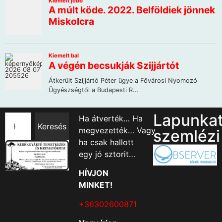
Lapunka
Ha átverték… Ha
Keresés
megvezették… Vagy
szemlézi
ha csak hallott
egy jó sztorit…
HÍVJON
MINKET!
+36302600871