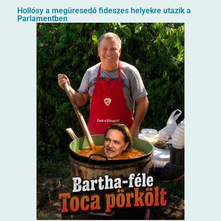
Hollósy a megüresedő fideszes helyekre utazik a
Parlamentben