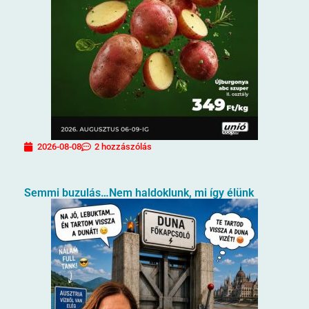
2026-08-08
2 hozzászólás
Semmi buzulás…Nem haldoklunk, mi így élünk