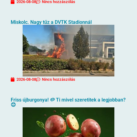
2026-08-08
Nincs hozzászólás
Miskolc. Nagy tűz a DVTK Stadionnál
2026-08-08
Nincs hozzászólás
Friss újburgonya! 🥔 Ti mivel szeretitek a legjobban?
😊