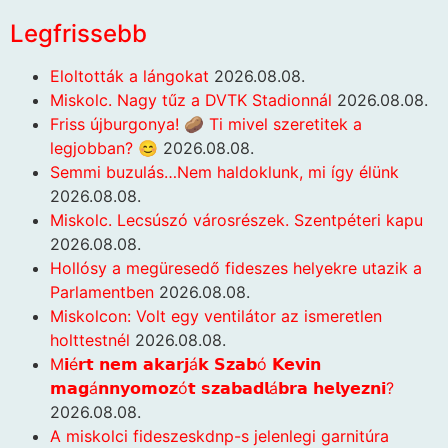
Legfrissebb
Eloltották a lángokat
2026.08.08.
Miskolc. Nagy tűz a DVTK Stadionnál
2026.08.08.
Friss újburgonya! 🥔 Ti mivel szeretitek a
legjobban? 😊
2026.08.08.
Semmi buzulás…Nem haldoklunk, mi így élünk
2026.08.08.
Miskolc. Lecsúszó városrészek. Szentpéteri kapu
2026.08.08.
Hollósy a megüresedő fideszes helyekre utazik a
Parlamentben
2026.08.08.
Miskolcon: Volt egy ventilátor az ismeretlen
holttestnél
2026.08.08.
M𝗶é𝗿𝘁 𝗻𝗲𝗺 𝗮𝗸𝗮𝗿𝗷á𝗸 𝗦𝘇𝗮𝗯ó 𝗞𝗲𝘃𝗶𝗻
𝗺𝗮𝗴á𝗻𝗻𝘆𝗼𝗺𝗼𝘇ó𝘁 𝘀𝘇𝗮𝗯𝗮𝗱𝗹á𝗯𝗿𝗮 𝗵𝗲𝗹𝘆𝗲𝘇𝗻𝗶?
2026.08.08.
A miskolci fideszeskdnp-s jelenlegi garnitúra