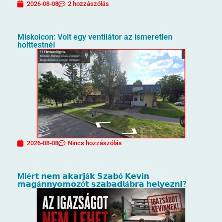
2026-08-08
2 hozzászólás
Miskolcon: Volt egy ventilátor az ismeretlen
holttestnél
2026-08-08
Nincs hozzászólás
M𝗶é𝗿𝘁 𝗻𝗲𝗺 𝗮𝗸𝗮𝗿𝗷á𝗸 𝗦𝘇𝗮𝗯ó 𝗞𝗲𝘃𝗶𝗻
𝗺𝗮𝗴á𝗻𝗻𝘆𝗼𝗺𝗼𝘇ó𝘁 𝘀𝘇𝗮𝗯𝗮𝗱𝗹á𝗯𝗿𝗮 𝗵𝗲𝗹𝘆𝗲𝘇𝗻𝗶?