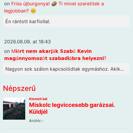
on
Friss újburgonya! 🥔 Ti mivel szeretitek a
legjobban? 😊
Én rántott karfiollal.
2026.08.08. at 18:43
on
M𝗶é𝗿𝘁 𝗻𝗲𝗺 𝗮𝗸𝗮𝗿𝗷á𝗸 𝗦𝘇𝗮𝗯ó 𝗞𝗲𝘃𝗶𝗻
𝗺𝗮𝗴á𝗻𝗻𝘆𝗼𝗺𝗼𝘇ó𝘁 𝘀𝘇𝗮𝗯𝗮𝗱𝗹á𝗯𝗿𝗮 𝗵𝗲𝗹𝘆𝗲𝘇𝗻𝗶?
Nagyon sok szálon kapcsolódtak egymáshoz. Akik...
Népszerű