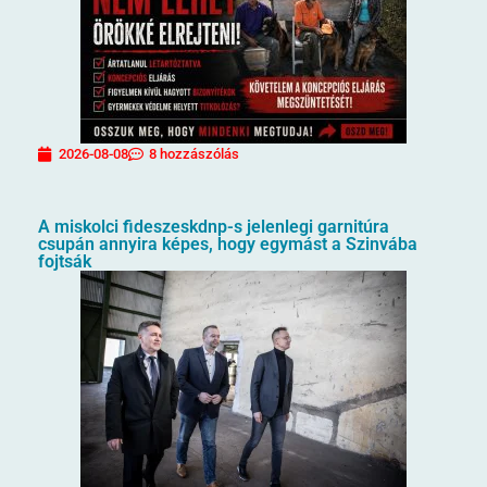
2026-08-08
8 hozzászólás
A miskolci fideszeskdnp-s jelenlegi garnitúra
csupán annyira képes, hogy egymást a Szinvába
fojtsák