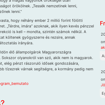
k, hogy a magas vagyonok örökségei után
ságot örökölnek. „Tessék nemzetinek lenni,
zőnek lenni.”
asta, hogy néhány ember 2 millió forint fölötti
F
et. „Térdre, imára” azoknak, akik ilyen kevés pénzzel
ekció is kell – mondta, szintén számok nélkül. A
20
at költenek gyógyszerre és rezsire, annak
o
ltoztatás irányára.
ak
földön élő állampolgárok Magyarországra
A
 Sokszor olyanokról van szó, akik nem is magyarok.
át, elég pénzt rászoruló idősek gondozására,
öbb tízezrek várnak segítségre, a kormány pedig nem
20
o
rogram_bemutato
Jö
E
s?