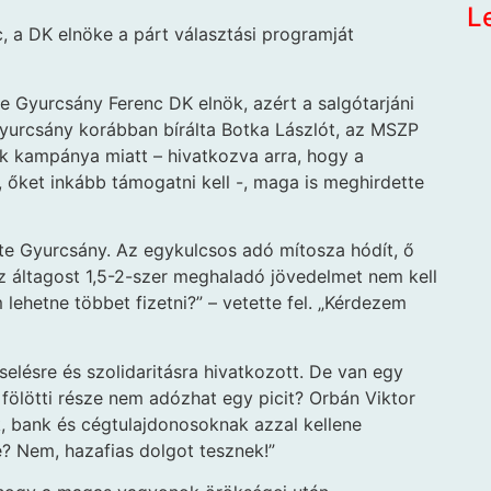
L
, a DK elnöke a párt választási programját
ve Gyurcsány Ferenc DK elnök, azért a salgótarjáni
yurcsány korábban bírálta Botka Lászlót, az MSZP
ok kampánya miatt – hivatkozva arra, hogy a
, őket inkább támogatni kell -, maga is meghirdette
ölte Gyurcsány. Az egykulcsos adó mítosza hódít, ő
 az áltagost 1,5-2-szer meghaladó jövedelmet nem kell
lehetne többet fizetni?” – vetette fel. „Kérdezem
elésre és szolidaritásra hivatkozott. De van egy
t fölötti része nem adózhat egy picit? Orbán Viktor
, bank és cégtulajdonosoknak azzal kellene
? Nem, hazafias dolgot tesznek!”