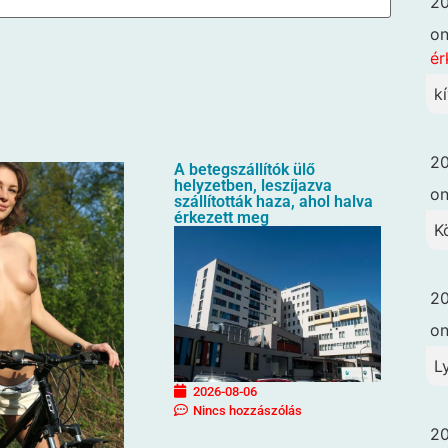
20
o
ér
k
20
A betegszállítók ülő
helyzetben, leszíjazva
o
szállították haza, ahol halva
érkezett meg
K
20
o
L
2026-08-06
Nincs hozzászólás
20