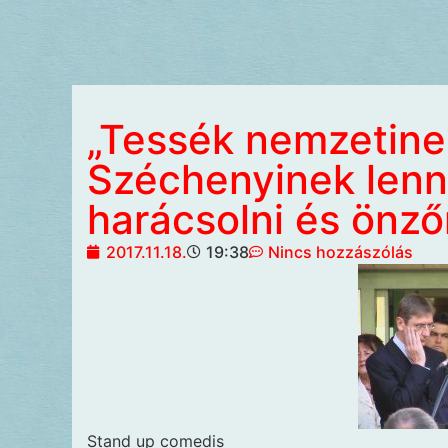
„Tessék nemzetinek
Széchenyinek lenni
harácsolni és önző
2017.11.18.
19:38
Nincs hozzászólás
Stand up comedis