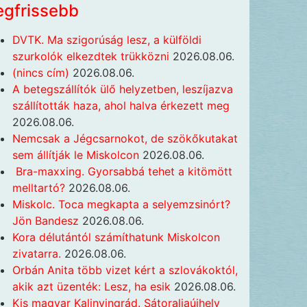
egfrissebb
DVTK. Ma szigorúság lesz, a külföldi
szurkolók elkezdtek trükközni
2026.08.06.
(nincs cím)
2026.08.06.
A betegszállítók ülő helyzetben, leszíjazva
szállították haza, ahol halva érkezett meg
2026.08.06.
Nemcsak a Jégcsarnokot, de szökőkutakat
sem állítják le Miskolcon
2026.08.06.
Bra-maxxing. Gyorsabbá tehet a kitömött
melltartó?
2026.08.06.
Miskolc. Toca megkapta a selyemzsinórt?
Jön Bandesz
2026.08.06.
Kora délutántól számíthatunk Miskolcon
zivatarra.
2026.08.06.
Orbán Anita több vizet kért a szlovákoktól,
akik azt üzenték: Lesz, ha esik
2026.08.06.
Kis magyar Kalinyingrád. Sátoraljaújhely