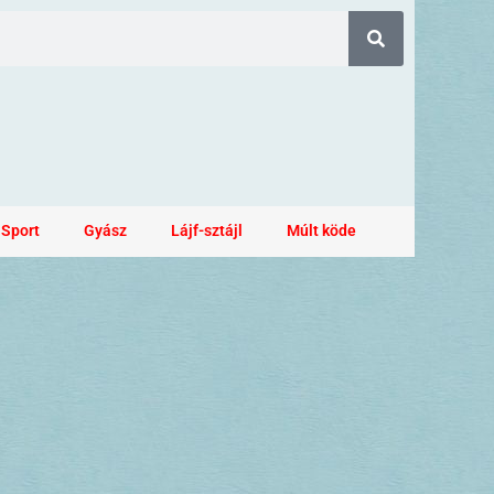
Sport
Gyász
Lájf-sztájl
Múlt köde