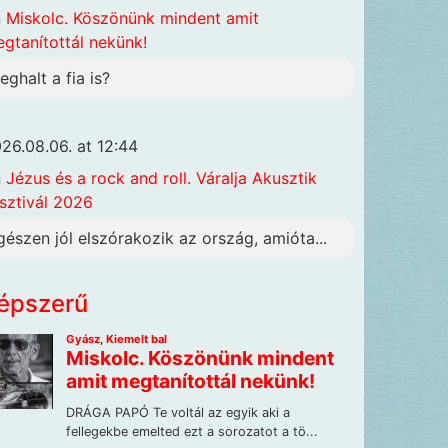
n
Miskolc. Köszönünk mindent amit
gtanítottál nekünk!
eghalt a fia is?
26.08.06. at 12:44
n
Jézus és a rock and roll. Váralja Akusztik
sztivál 2026
gészen jól elszórakozik az ország, amióta...
épszerű