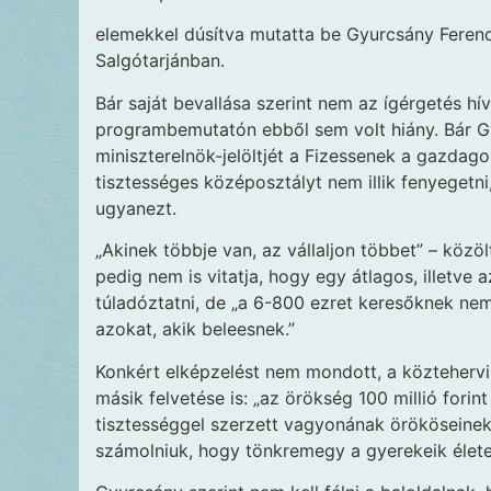
elemekkel dúsítva mutatta be Gyurcsány Ferenc
Salgótarjánban.
Bár saját bevallása szerint nem az ígérgetés hí
programbemutatón ebből sem volt hiány. Bár G
miniszterelnök-jelöltjét a Fizessenek a gazdag
tisztességes középosztályt nem illik fenyegetni
ugyanezt.
„Akinek többje van, az vállaljon többet” – köz
pedig nem is vitatja, hogy egy átlagos, illetve
túladóztatni, de „a 6-800 ezret keresőknek nem 
azokat, akik beleesnek.”
Konkért elképzelést nem mondott, a köztehervis
másik felvetése is: „az örökség 100 millió forin
tisztességgel szerzett vagyonának örököseinek
számolniuk, hogy tönkremegy a gyerekeik élete