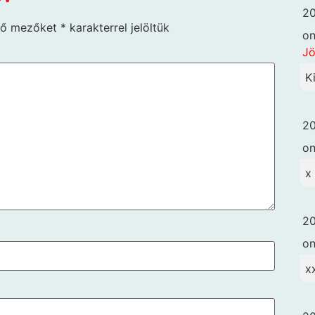
20
ző mezőket
*
karakterrel jelöltük
o
Jö
K
20
o
x
20
o
x