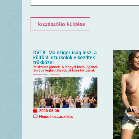
DVTK. Ma szigorúság lesz, a
külföldi szurkolók elkezdtek
trükközni
2026-08-06
Nincs hozzászólás