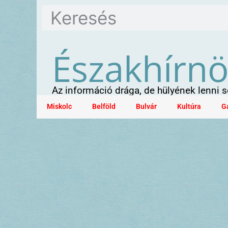
Északhírn
Az információ drága, de hülyének lenni
Miskolc
Belföld
Bulvár
Kultúra
G