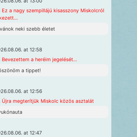
26.08.06. at 13:00
n
Ez a nagy szempillájú kisasszony Miskolcról
kezett…
ívánok neki szebb életet
26.08.06. at 12:58
n
Bevezettem a heréim jegelését…
öszönöm a tippet!
26.08.06. at 12:56
n
Újra megterítjük Miskolc közös asztalát
yukónauta
26.08.06. at 12:47