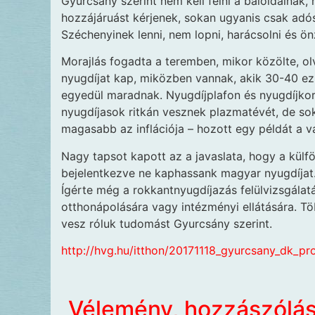
Gyurcsány szerint nem kell félni a baloldalna
hozzájáruást kérjenek, sokan ugyanis csak adós
Széchenyinek lenni, nem lopni, harácsolni és ön
Morajlás fogadta a teremben, mikor közölte, olv
nyugdíjat kap, miközben vannak, akik 30-40 ezr
egyedül maradnak. Nyugdíjplafon és nyugdíjkorr
nyugdíjasok ritkán vesznek plazmatévét, de sok
magasabb az inflációja – hozott egy példát a vá
Nagy tapsot kapott az a javaslata, hogy a kül
bejelentkezve ne kaphassank magyar nyugdíjat.
Ígérte még a rokkantnyugdíjazás felülvizsgálat
otthonápolására vagy intézményi ellátására. T
vesz róluk tudomást Gyurcsány szerint.
http://hvg.hu/itthon/20171118_gyurcsany_dk_p
Vélemény, hozzászólá