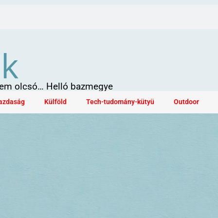
ök
 sem olcsó… Helló bazmegye
azdaság
Külföld
Tech-tudomány-kütyü
Outdoor