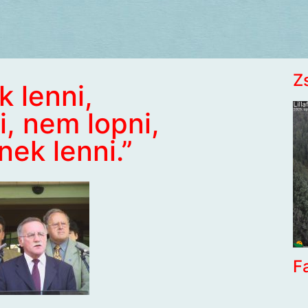
Z
 lenni,
, nem lopni,
nek lenni.”
F