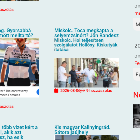
o
ászólás
me
M
g. Gyorsabbá
Miskolc. Toca megkapta a
ömött melltartó?
selyemzsinórt? Jön Bandesz
20
o
Fe
E
2026-08-06
9 hozzászólás
N
ászólás
 több vizet kért a
Kis magyar Kalinyingrád.
, akik azt
Sátoraljaújhely
sz, ha esik