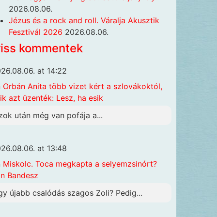
2026.08.06.
Jézus és a rock and roll. Váralja Akusztik
Fesztivál 2026
2026.08.06.
riss kommentek
26.08.06. at 14:22
n
Orbán Anita több vizet kért a szlovákoktól,
ik azt üzenték: Lesz, ha esik
zok után még van pofája a...
26.08.06. at 13:48
n
Miskolc. Toca megkapta a selyemzsinórt?
n Bandesz
gy újabb csalódás szagos Zoli? Pedig...