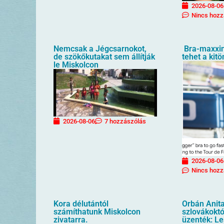
2026-08-06
Nincs hozz
Nemcsak a Jégcsarnokot,
Bra-maxxin
de szökőkutakat sem állítják
tehet a kit
le Miskolcon
2026-08-06
7 hozzászólás
2026-08-06
Nincs hozz
Kora délutántól
Orbán Anita
számíthatunk Miskolcon
szlovákoktól
zivatarra.
üzenték: Le