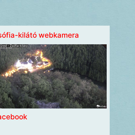
sófia-kilátó webkamera
acebook