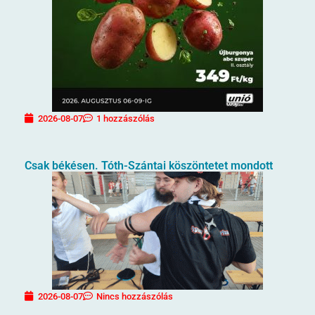
2026-08-07
1 hozzászólás
Csak békésen. Tóth-Szántai köszöntetet mondott
2026-08-07
Nincs hozzászólás