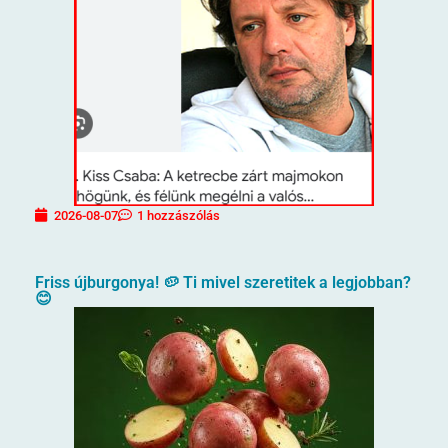
2026-08-07
1 hozzászólás
Friss újburgonya! 🥔 Ti mivel szeretitek a legjobban?
😊