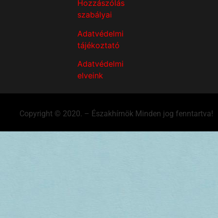
Hozzászólás
szabályai
Adatvédelmi
tájékoztató
Adatvédelmi
elveink
Copyright © 2020. – Északhírnök Minden jog fenntartva!