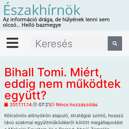
Északhírnök
Az információ drága, de hülyének lenni sem
olcsó… Helló bazmegye
Bihall Tomi. Miért,
eddig nem működtek
együtt?
2017.11.14.
07:21
Nincs hozzászólás
Kölcsönös
előnyökön alapuló, stratégiai szintű, hosszú
távú szakmai együttműködésről kötött megállapodást