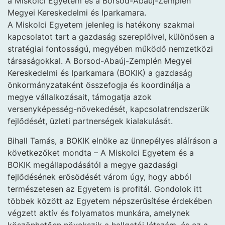
a Miskolci Egyetem és a Borsod-Abaúj-Zemplén
Megyei Kereskedelmi és Iparkamara.
A Miskolci Egyetem jelenleg is hatékony szakmai
kapcsolatot tart a gazdaság szereplőivel, különösen a
stratégiai fontosságú, megyében működő nemzetközi
társaságokkal. A Borsod-Abaúj-Zemplén Megyei
Kereskedelmi és Iparkamara (BOKIK) a gazdaság
önkormányzataként összefogja és koordinálja a
megye vállalkozásait, támogatja azok
versenyképesség-növekedését, kapcsolatrendszerük
fejlődését, üzleti partnerségek kialakulását.
Bihall Tamás, a BOKIK elnöke az ünnepélyes aláíráson a
következőket mondta – A Miskolci Egyetem és a
BOKIK megállapodásától a megye gazdasági
fejlődésének erősödését várom úgy, hogy abból
természetesen az Egyetem is profitál. Gondolok itt
többek között az Egyetem népszerűsítése érdekében
végzett aktív és folyamatos munkára, amelynek
köszönhetően növekszik a hallgatói létszám, és ez a