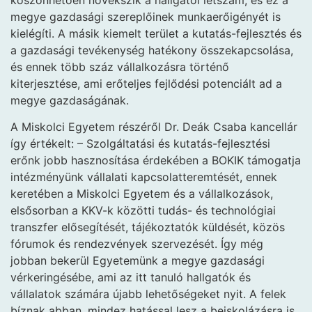
megye gazdasági szereplőinek munkaerőigényét is
kielégíti. A másik kiemelt terület a kutatás-fejlesztés és
a gazdasági tevékenység hatékony összekapcsolása,
és ennek több száz vállalkozásra történő
kiterjesztése, ami erőteljes fejlődési potenciált ad a
megye gazdaságának.
A Miskolci Egyetem részéről Dr. Deák Csaba kancellár
így értékelt: – Szolgáltatási és kutatás-fejlesztési
erőnk jobb hasznosítása érdekében a BOKIK támogatja
intézményünk vállalati kapcsolatteremtését, ennek
keretében a Miskolci Egyetem és a vállalkozások,
elsősorban a KKV-k közötti tudás- és technológiai
transzfer elősegítését, tájékoztatók küldését, közös
fórumok és rendezvények szervezését. Így még
jobban bekerül Egyetemünk a megye gazdasági
vérkeringésébe, ami az itt tanuló hallgatók és
vállalatok számára újabb lehetőségeket nyit. A felek
bíznak abban, mindez hatással lesz a beiskolázásra is.