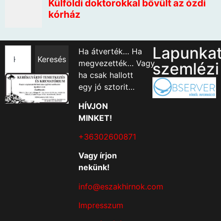
Lapunka
Ha átverték… Ha
Keresés
megvezették… Vagy
szemlézi
ha csak hallott
egy jó sztorit…
HÍVJON
MINKET!
+36302600871
Vagy írjon
nekünk!
info@eszakhirnok.com
Impresszum