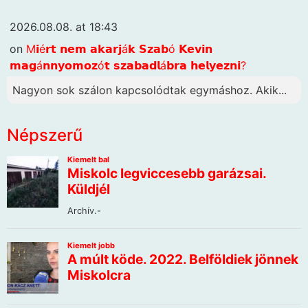
2026.08.08. at 18:43
on
M𝗶é𝗿𝘁 𝗻𝗲𝗺 𝗮𝗸𝗮𝗿𝗷á𝗸 𝗦𝘇𝗮𝗯ó 𝗞𝗲𝘃𝗶𝗻
𝗺𝗮𝗴á𝗻𝗻𝘆𝗼𝗺𝗼𝘇ó𝘁 𝘀𝘇𝗮𝗯𝗮𝗱𝗹á𝗯𝗿𝗮 𝗵𝗲𝗹𝘆𝗲𝘇𝗻𝗶?
Nagyon sok szálon kapcsolódtak egymáshoz. Akik...
Népszerű