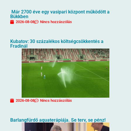
Már 2700 éve egy vasipari központ működött a
Bükkben
2026-08-08
Nincs hozzászólás
Kubatov: 30 százalékos költségcsökkentés a
Fradinál
2026-08-08
Nincs hozzászólás
Barlangfürdő aquaterápiája. Se terv, se pénz!