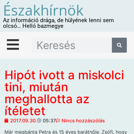
Északhírnök
Az információ drága, de hülyének lenni sem
olcsó… Helló bazmegye
Hipót ivott a miskolci
tini, miután
meghallotta az
ítéletet
2017.09.30.
05:37
Nincs hozzászólás
Már megbánta Petra
és 15 éves barátnője, Zsófi, hogy