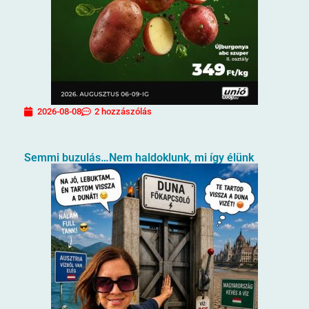
2026-08-08
2 hozzászólás
Semmi buzulás…Nem haldoklunk, mi így élünk