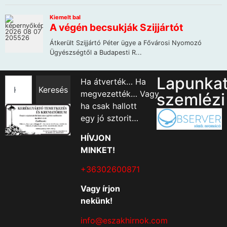
Lapunka
Ha átverték… Ha
Keresés
megvezették… Vagy
szemlézi
ha csak hallott
egy jó sztorit…
HÍVJON
MINKET!
+36302600871
Vagy írjon
nekünk!
info@eszakhirnok.com