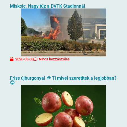
Miskolc. Nagy tűz a DVTK Stadionnál
2026-08-08
Nincs hozzászólás
Friss újburgonya! 🥔 Ti mivel szeretitek a legjobban?
😊