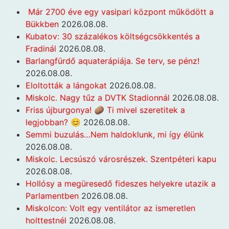
Már 2700 éve egy vasipari központ működött a
Bükkben
2026.08.08.
Kubatov: 30 százalékos költségcsökkentés a
Fradinál
2026.08.08.
Barlangfürdő aquaterápiája. Se terv, se pénz!
2026.08.08.
Eloltották a lángokat
2026.08.08.
Miskolc. Nagy tűz a DVTK Stadionnál
2026.08.08.
Friss újburgonya! 🥔 Ti mivel szeretitek a
legjobban? 😊
2026.08.08.
Semmi buzulás…Nem haldoklunk, mi így élünk
2026.08.08.
Miskolc. Lecsúszó városrészek. Szentpéteri kapu
2026.08.08.
Hollósy a megüresedő fideszes helyekre utazik a
Parlamentben
2026.08.08.
Miskolcon: Volt egy ventilátor az ismeretlen
holttestnél
2026.08.08.