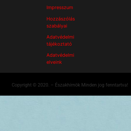
Impresszum
Hozzászólás
szabályai
Adatvédelmi
tájékoztató
Adatvédelmi
elveink
Copyright © 2020. – Északhírnök Minden jog fenntartva!