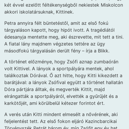
két évvel ezelőtt féltékenységből nekiestek Miskolcon
akkori iskolatársuknak, Kittinek.
Petra annyira félt büntetéstől, amit az első fokú
tárgyaláson kapott, hogy hipót ivott. A tragédiától
édesanyja mentette meg, aki észrevette, mit tett a tini.
A fiatal lány majdnem végzetes tettére az ügy
másodfokú tárgyalásán derült fény – írja a Blikk.
A történet előzménye, hogy Zsófi aznap zumbaórán
volt Kittivel. A lányok a sportpályára mentek, ahol
találkoztak Dórával. Ő azt hitte, hogy Kitti kikezdett a
barátjával: a lányok Zsófival együtt a történet hallatán
Dóra pártjára álltak, és megverték Kittit, majd
elrángatták a sportpályáról, elvették a gyűrűjét és a
karkötőjét, ami körülbelül kétezer forintot ért.
A verés után Kitti mindent elmesélt a nővérének, aki
feljelentést tett. Az első fokon eljáró Kazincbarcikai
Törvényszék Petrát három év, míg Zsófit egy év hat