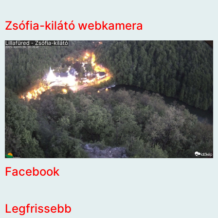
Zsófia-kilátó webkamera
Facebook
Legfrissebb