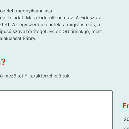
özéleti megnyilvánulása.
ségi feladat. Mára kiderült: nem az. A Fidesz az
ztett. Az egyszerű üzenetek, a migránsozás, a
típusú szavazóréteget. És ez Orbánnak jó, mert
talakulását Fábry.
s?
ző mezőket
*
karakterrel jelöltük
F
20
o