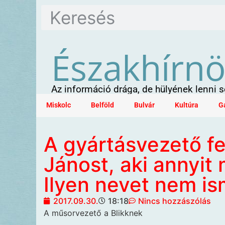
Északhírn
Az információ drága, de hülyének lenni
Miskolc
Belföld
Bulvár
Kultúra
G
A gyártásvezető fe
Jánost, aki annyit
Ilyen nevet nem i
2017.09.30.
18:18
Nincs hozzászólás
A műsorvezető a Blikknek