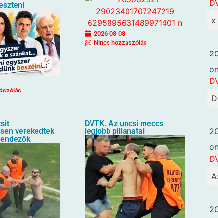
DV
keszteni
x
2026-08-08
Nincs hozzászólás
20
o
DV
ászólás
D
sit
DVTK. Az uncsi meccs
sen verekedtek
legjobb pillanatai
20
rendezők
o
DV
A
20