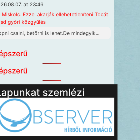
26.08.07. at 23:46
n
Miskolc. Ezzel akarják ellehetetleníteni Tocát
ásd győri közgyűlés
opni csalni, betörni is lehet.De mindegyik...
épszerű
épszerű
Lapunkat szemlézi