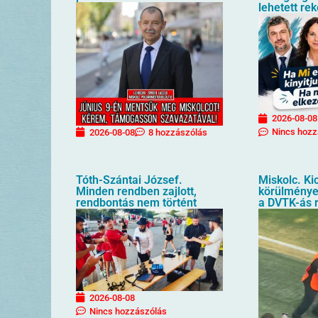
lehetett re
2026-08-08
Nincs hozz
2026-08-08
8 hozzászólás
Tóth-Szántai József.
Miskolc. Kic
Minden rendben zajlott,
körülménye
rendbontás nem történt
a DVTK-ás 
2026-08-08
Nincs hozzászólás