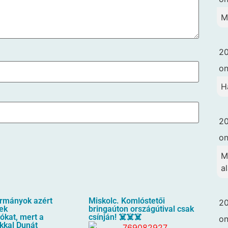
M
20
o
H
20
o
M
a
ormányok azért
Miskolc. Komlóstetői
20
tek
bringaúton országútival csak
ókat, mert a
csínján! ☠️☠️☠️
o
kkal Dunát