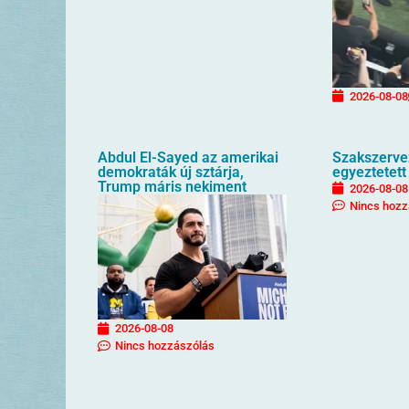
2026-08-08
Abdul El-Sayed az amerikai
Szakszervez
demokraták új sztárja,
egyeztetett
Trump máris nekiment
2026-08-08
Nincs hozz
2026-08-08
Nincs hozzászólás