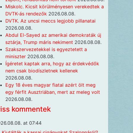
Miskolc. Kicsit körülményesen verekedtek a
DVTK-ás rendezők
2026.08.08.
DVTK. Az uncsi meccs legjobb pillanatai
2026.08.08.
Abdul El-Sayed az amerikai demokraták új
sztárja, Trump máris nekiment
2026.08.08.
Szakszervezetekkel is egyeztetett a
miniszter
2026.08.08.
Ígéretet kaptak arra, hogy az érdekvédők
nem csak biodíszletnek kellenek
2026.08.08.
Egy 18 éves magyar fiatal azért ölt meg
egy férfit Ausztriában, mert az meleg volt
2026.08.08.
riss kommentek
26.08.08. at 07:44
n
Kiutálták a kassai cigányokat Szalonnáról?