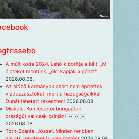
acebook
egfrissebb
A múlt köde 2024. Lehó kiborítja a bilit. „Mi
életeket mentünk, „ők” kapják a pénzt”
2026.08.08.
Az előző kormányok azért nem építettek
vízduzzasztókat, mert a hazugságaikkal
Dunát lehetett rekeszteni
2026.08.08.
Miskolc. Komlóstetői bringaúton
országútival csak csínján! ☠️☠️☠️
2026.08.08.
Tóth-Szántai József. Minden rendben
zajlott, rendbontás nem történt
2026.08.08.