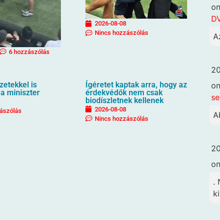
o
DV
2026-08-08
Nincs hozzászólás
A
6 hozzászólás
20
etekkel is
Ígéretet kaptak arra, hogy az
o
 a miniszter
érdekvédők nem csak
se
biodíszletnek kellenek
2026-08-08
ászólás
A
Nincs hozzászólás
20
o
.
k