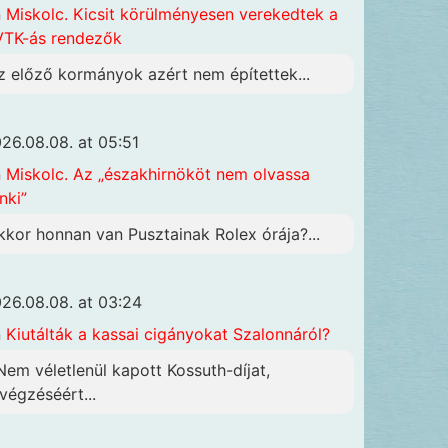
n
Miskolc. Kicsit körülményesen verekedtek a
TK-ás rendezők
z előző kormányok azért nem építettek...
26.08.08. at 05:51
n
Miskolc. Az „északhirnököt nem olvassa
nki”
kkor honnan van Pusztainak Rolex órája?...
26.08.08. at 03:24
n
Kiutálták a kassai cigányokat Szalonnáról?
 Nem véletlenül kapott Kossuth-díjat,
ivégzéséért...