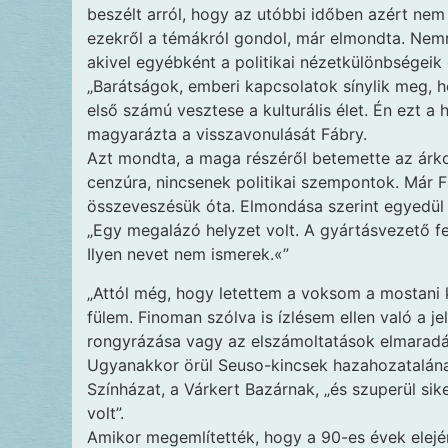
beszélt arról, hogy az utóbbi időben azért nem 
ezekről a témákról gondol, már elmondta. Nemré
akivel egyébként a politikai nézetkülönbségeik
„Barátságok, emberi kapcsolatok sínylik meg, 
első számú vesztese a kulturális élet. Én ezt a
magyarázta a visszavonulását Fábry.
Azt mondta, a maga részéről betemette az árkok
cenzúra, nincsenek politikai szempontok. Már F
összeveszésük óta. Elmondása szerint egyedül 
„Egy megalázó helyzet volt. A gyártásvezető fe
Ilyen nevet nem ismerek.«”
„Attól még, hogy letettem a voksom a mostani
fülem. Finoman szólva is ízlésem ellen való a je
rongyrázása vagy az elszámoltatások elmaradás
Ugyanakkor örül Seuso-kincsek hazahozatalának
Színházat, a Várkert Bazárnak, „és szuperül sik
volt”.
Amikor megemlítették, hogy a 90-es évek elej