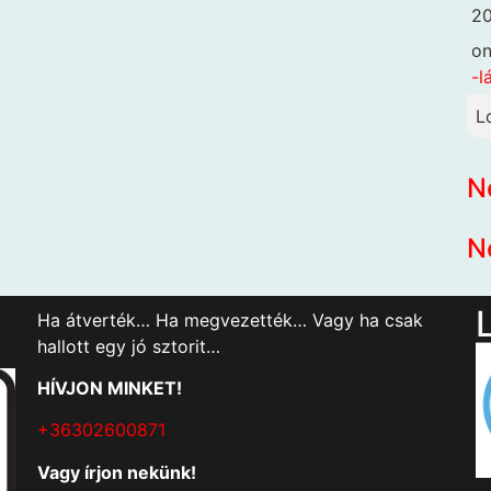
20
o
-l
L
N
N
Ha átverték… Ha megvezették… Vagy ha csak
hallott egy jó sztorit…
HÍVJON MINKET!
+36302600871
Vagy írjon nekünk!