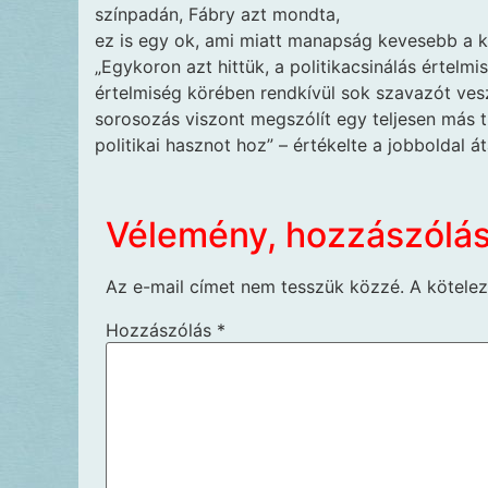
színpadán, Fábry azt mondta,
ez is egy ok, ami miatt manapság kevesebb a k
„Egykoron azt hittük, a politikacsinálás értelmi
értelmiség körében rendkívül sok szavazót ves
sorosozás viszont megszólít egy teljesen más 
politikai hasznot hoz” – értékelte a jobboldal á
Vélemény, hozzászólá
Az e-mail címet nem tesszük közzé.
A kötele
Hozzászólás
*