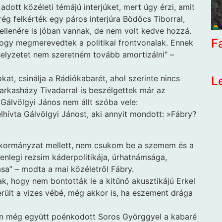
adott közéleti témájú interjúket, mert úgy érzi, amit
g felkérték egy páros interjúra Bödőcs Tiborral,
 ellenére is jóban vannak, de nem volt kedve hozzá.
F
hogy megmerevedtek a politikai frontvonalak. Ennek
 helyzetet nem szeretném tovább amortizálni” –
at, csinálja a Rádiókabarét, ahol szerinte nincs
L
arkasházy Tivadarral is beszélgettek már az
Gálvölgyi János nem állt szóba vele:
lhívta Gálvölgyi Jánost, aki annyit mondott: »Fábry?
 kormányzat mellett, nem csukom be a szemem és a
lenlegi rezsim káderpolitikája, úrhatnámsága,
a” – modta a mai közéletről Fábry.
, hogy nem bontották le a kitűnő akusztikájú Erkel
erült a vizes vébé, még akkor is, ha eszement drága
én még együtt poénkodott Soros Györggyel a kabaré