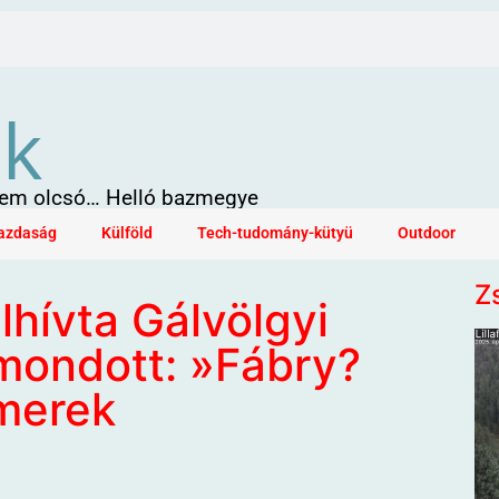
ök
 sem olcsó… Helló bazmegye
azdaság
Külföld
Tech-tudomány-kütyü
Outdoor
Z
lhívta Gálvölgyi
 mondott: »Fábry?
smerek