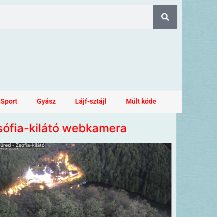
Sport
Gyász
Lájf-sztájl
Múlt köde
sófia-kilátó webkamera