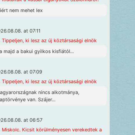
iért nem mehet lex
26.08.08. at 07:11
n
Tippeljen, ki lesz az új köztársasági elnök
a majd a bakui gyilkos kisfiától...
26.08.08. at 07:09
n
Tippeljen, ki lesz az új köztársasági elnök
agyarországnak nincs alkotmánya,
laptörvénye van. Szájer...
26.08.08. at 06:57
n
Miskolc. Kicsit körülményesen verekedtek a