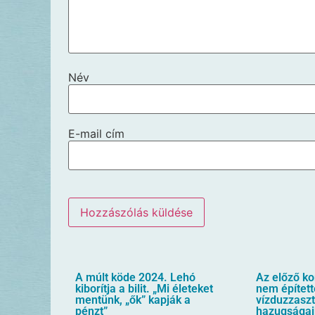
Név
E-mail cím
A múlt köde 2024. Lehó
Az előző k
kiborítja a bilit. „Mi életeket
nem építet
mentünk, „ők” kapják a
vízduzzaszt
pénzt”
hazugságai