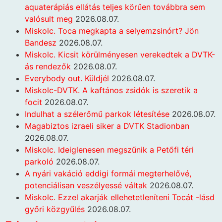
aquaterápiás ellátás teljes körűen továbbra sem
valósult meg
2026.08.07.
Miskolc. Toca megkapta a selyemzsinórt? Jön
Bandesz
2026.08.07.
Miskolc. Kicsit körülményesen verekedtek a DVTK-
ás rendezők
2026.08.07.
Everybody out. Küldjél
2026.08.07.
Miskolc-DVTK. A kaftános zsidók is szeretik a
focit
2026.08.07.
Indulhat a szélerőmű parkok létesítése
2026.08.07.
Magabiztos izraeli siker a DVTK Stadionban
2026.08.07.
Miskolc. Ideiglenesen megszűnik a Petőfi téri
parkoló
2026.08.07.
A nyári vakáció eddigi formái megterhelővé,
potenciálisan veszélyessé váltak
2026.08.07.
Miskolc. Ezzel akarják ellehetetleníteni Tocát -lásd
győri közgyűlés
2026.08.07.