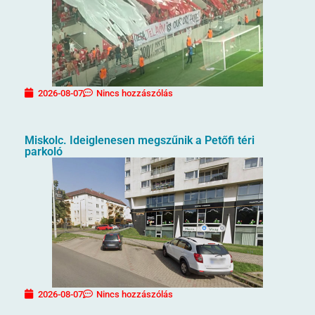
2026-08-07
Nincs hozzászólás
Miskolc. Ideiglenesen megszűnik a Petőfi téri
parkoló
2026-08-07
Nincs hozzászólás