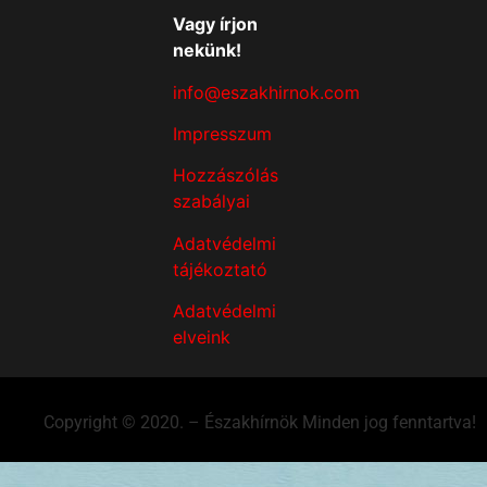
Vagy írjon
nekünk!
info@eszakhirnok.com
Impresszum
Hozzászólás
szabályai
Adatvédelmi
tájékoztató
Adatvédelmi
elveink
Copyright © 2020. – Északhírnök Minden jog fenntartva!