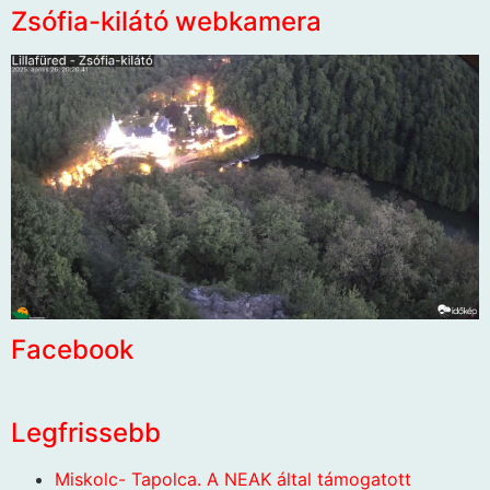
Zsófia-kilátó webkamera
Facebook
Legfrissebb
Miskolc- Tapolca. A NEAK által támogatott