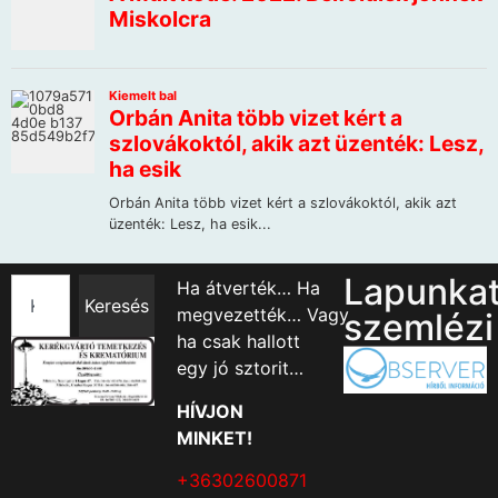
Lapunka
Ha átverték… Ha
Keresés
megvezették… Vagy
szemlézi
ha csak hallott
egy jó sztorit…
HÍVJON
MINKET!
+36302600871