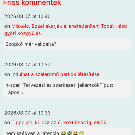
Friss kommentek
2026.08.07. at 10:40
on
Miskolc. Ezzel akarják ellehetetleníteni Tocát -lásd
győri közgyűlés
Szopkó már validálta?
2026.08.07. at 10:37
on
Indulhat a szélerőmű parkok létesítése
n-szer "Tervezési és szerkezeti jellemzőkTípus:
Lapos...
2026.08.07. at 10:33
on
Tippeljen, ki lesz az új köztársasági elnök
nem szégyen a látencia 😂🤣😀😁