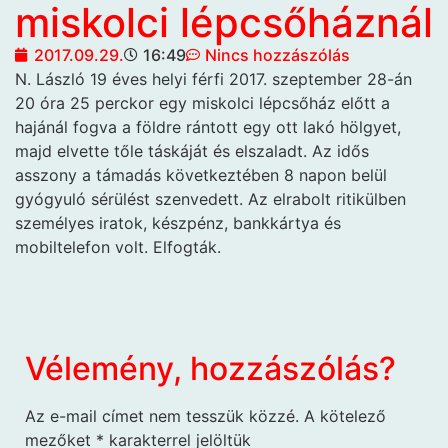
miskolci lépcsőháznál
2017.09.29.
16:49
Nincs hozzászólás
N. László 19 éves helyi
férfi 2017. szeptember 28-án
20 óra 25 perckor egy miskolci lépcsőház előtt a
hajánál fogva a földre rántott egy ott lakó hölgyet,
majd elvette tőle táskáját és elszaladt. Az idős
asszony a támadás következtében 8 napon belül
gyógyuló sérülést szenvedett. Az elrabolt ritikülben
személyes iratok, készpénz, bankkártya és
mobiltelefon volt. Elfogták.
Vélemény, hozzászólás?
Az e-mail címet nem tesszük közzé.
A kötelező
mezőket
*
karakterrel jelöltük