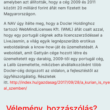
amelyben azt állították, hogy a cég 2009 és 2011
között 20 milliárd forint áfát nem fizetett be
Magyarországon.
A NAV úgy ítélte meg, hogy a Docler Holdinghoz
tartozó WebMindLicenses Kft. (WML) áfát csalt azzal,
hogy egy portugál cégnek adta licencszerződéssel a
LiveJasmin, a világ egyik legnépszerűbb erotikus
weboldalának a know-how-ját és üzemeltetését. A
weboldalt, amit Gattyán cége hozott létre és
üzemeltetett egy darabig, 2009-től egy portugál cég,
a Lalib üzemeltette, miközben alvállalkozóként több
Docler-cég dolgozott az oldalon, a fejlesztéstől az
ügyfélszolgálatig. Részletek
itt.
http://index.hu/gazdasag/2017/09/28/a_kurian_is_nye
al_szemben/
Vélemény, hozzászólás?