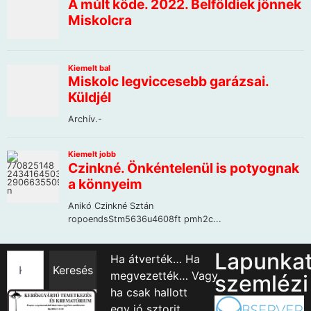
Lapunka
Ha átverték… Ha
Keresés
megvezették… Vagy
szemlézi
ha csak hallott
egy jó sztorit…