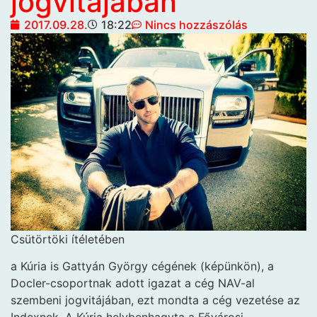
jogvitájában
2017.09.28.
18:22
Nincs hozzászólás
Csütörtöki ítéletében
a Kúria is Gattyán György cégének (képünkön), a
Docler-csoportnak adott igazat a cég NAV-al
szembeni jogvitájában, ezt mondta a cég vezetése az