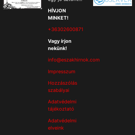
HÍVJON
MINKET!
+36302600871
Vagy írjon
nekünk!
info@eszakhirnok.com
Impresszum
Hozzászólás
szabályai
Adatvédelmi
tájékoztató
Adatvédelmi
elveink