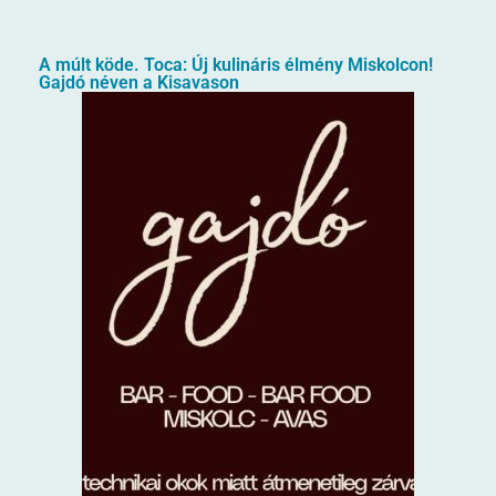
A múlt köde. Toca: Új kulináris élmény Miskolcon!
Gajdó néven a Kisavason