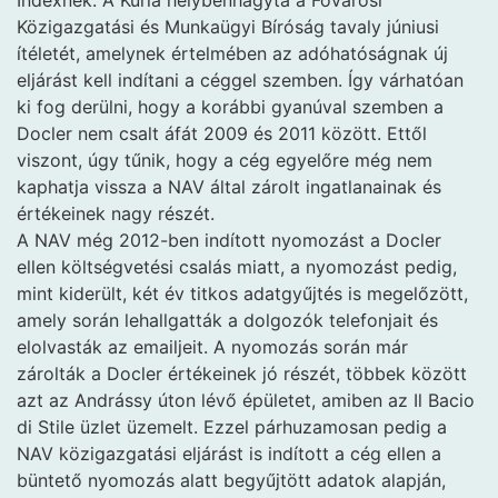
Indexnek. A Kúria helybenhagyta a Fővárosi
Közigazgatási és Munkaügyi Bíróság tavaly júniusi
ítéletét, amelynek értelmében az adóhatóságnak új
eljárást kell indítani a céggel szemben. Így várhatóan
ki fog derülni, hogy a korábbi gyanúval szemben a
Docler nem csalt áfát 2009 és 2011 között. Ettől
viszont, úgy tűnik, hogy a cég egyelőre még nem
kaphatja vissza a NAV által zárolt ingatlanainak és
értékeinek nagy részét.
A NAV még 2012-ben indított nyomozást a Docler
ellen költségvetési csalás miatt, a nyomozást pedig,
mint kiderült, két év titkos adatgyűjtés is megelőzött,
amely során lehallgatták a dolgozók telefonjait és
elolvasták az emailjeit. A nyomozás során már
zárolták a Docler értékeinek jó részét, többek között
azt az Andrássy úton lévő épületet, amiben az Il Bacio
di Stile üzlet üzemelt. Ezzel párhuzamosan pedig a
NAV közigazgatási eljárást is indított a cég ellen a
büntető nyomozás alatt begyűjtött adatok alapján,