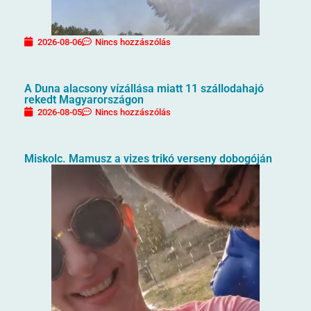
2026-08-06
Nincs hozzászólás
A Duna alacsony vízállása miatt 11 szállodahajó
rekedt Magyarországon
2026-08-05
Nincs hozzászólás
Miskolc. Mamusz a vizes trikó verseny dobogóján