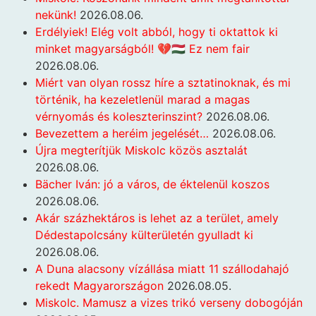
nekünk!
2026.08.06.
Erdélyiek! Elég volt abból, hogy ti oktattok ki
minket magyarságból! 💔🇭🇺 Ez nem fair
2026.08.06.
Miért van olyan rossz híre a sztatinoknak, és mi
történik, ha kezeletlenül marad a magas
vérnyomás és koleszterinszint?
2026.08.06.
Bevezettem a heréim jegelését…
2026.08.06.
Újra megterítjük Miskolc közös asztalát
2026.08.06.
Bächer Iván: jó a város, de éktelenül koszos
2026.08.06.
Akár százhektáros is lehet az a terület, amely
Dédestapolcsány külterületén gyulladt ki
2026.08.06.
A Duna alacsony vízállása miatt 11 szállodahajó
rekedt Magyarországon
2026.08.05.
Miskolc. Mamusz a vizes trikó verseny dobogóján