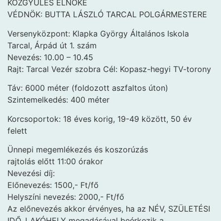
KÖZGYŰLÉS ELNÖKE
VÉDNÖK: BUTTA LÁSZLÓ TARCAL POLGÁRMESTERE
Versenyközpont: Klapka György Általános Iskola
Tarcal, Árpád út 1. szám
Nevezés: 10.00 – 10.45
Rajt: Tarcal Vezér szobra Cél: Kopasz-hegyi TV-torony
Táv: 6000 méter (foldozott aszfaltos úton)
Szintemelkedés: 400 méter
Korcsoportok: 18 éves korig, 19-49 között, 50 év
felett
Ünnepi megemlékezés és koszorúzás
rajtolás előtt 11:00 órakor
Nevezési díj:
Előnevezés: 1500,- Ft/fő
Helyszíni nevezés: 2000,- Ft/fő
Az előnevezés akkor érvényes, ha az NÉV, SZÜLETÉSI
IDŐ, LAKÓHELY megadásával beérkezik a