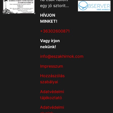
egy jó sztorit…
HÍVJON
MINKET!
+36302600871
Vagy írjon
nekünk!
info@eszakhirnok.com
Impresszum
Hozzászólás
szabályai
Adatvédelmi
tájékoztató
Adatvédelmi