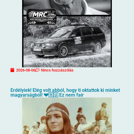
2026-08-06
Nincs hozzászólás
Erdélyiek! Elég volt abból, hogy ti oktattok ki minket
magyarságból! 💔🇭🇺 Ez nem fair