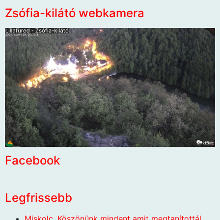
Zsófia-kilátó webkamera
Facebook
Legfrissebb
Miskolc. Köszönünk mindent amit megtanítottál