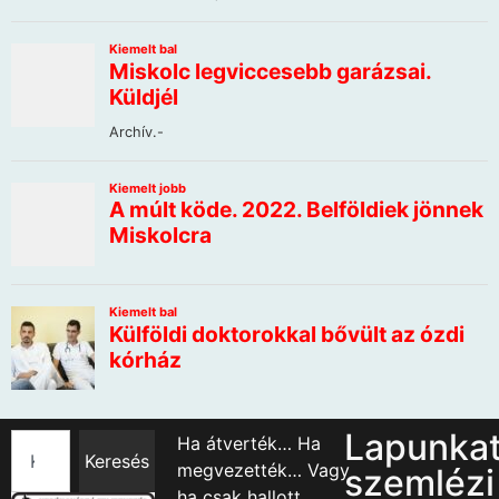
Lapunka
Ha átverték… Ha
Keresés
megvezették… Vagy
szemlézi
ha csak hallott