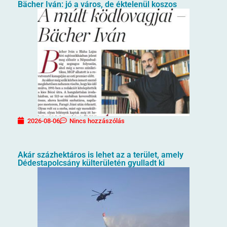
Bächer Iván: jó a város, de éktelenül koszos
2026-08-06
Nincs hozzászólás
Akár százhektáros is lehet az a terület, amely
Dédestapolcsány külterületén gyulladt ki