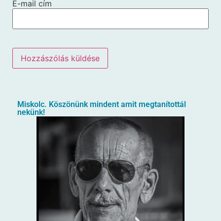
E-mail cím
Miskolc. Köszönünk mindent amit megtanítottál
nekünk!