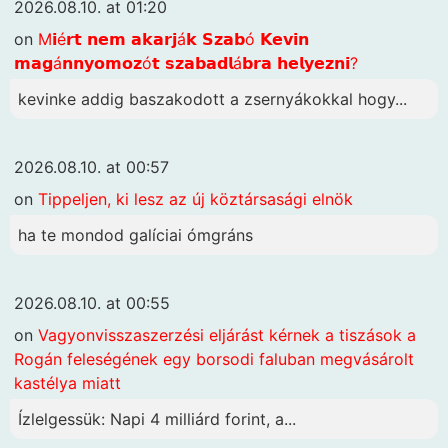
2026.08.10. at 01:20
on
M𝗶é𝗿𝘁 𝗻𝗲𝗺 𝗮𝗸𝗮𝗿𝗷á𝗸 𝗦𝘇𝗮𝗯ó 𝗞𝗲𝘃𝗶𝗻
𝗺𝗮𝗴á𝗻𝗻𝘆𝗼𝗺𝗼𝘇ó𝘁 𝘀𝘇𝗮𝗯𝗮𝗱𝗹á𝗯𝗿𝗮 𝗵𝗲𝗹𝘆𝗲𝘇𝗻𝗶?
kevinke addig baszakodott a zsernyákokkal hogy...
2026.08.10. at 00:57
on
Tippeljen, ki lesz az új köztársasági elnök
ha te mondod galíciai ómgráns
2026.08.10. at 00:55
on
Vagyonvisszaszerzési eljárást kérnek a tiszások a
Rogán feleségének egy borsodi faluban megvásárolt
kastélya miatt
Ízlelgessük: Napi 4 milliárd forint, a...