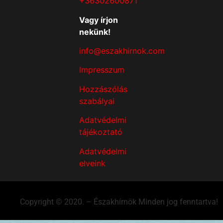
+36302600871
Vagy írjon
nekünk!
info@eszakhirnok.com
Impresszum
Hozzászólás
szabályai
Adatvédelmi
tájékoztató
Adatvédelmi
elveink
Copyright © 2020. – Északhírnök Minden jog fenntartva!