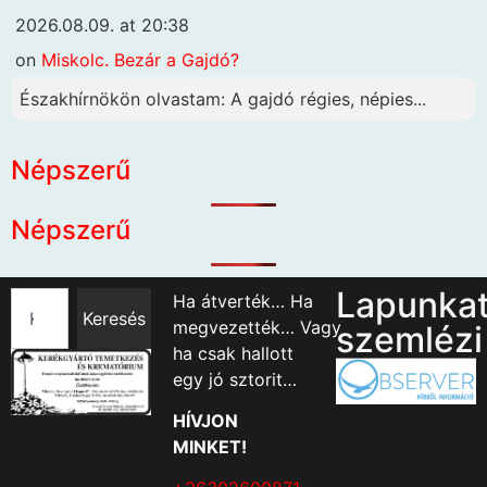
2026.08.09. at 20:38
on
Miskolc. Bezár a Gajdó?
Északhírnökön olvastam: A gajdó régies, népies...
Népszerű
Népszerű
Lapunka
Ha átverték… Ha
Keresés
megvezették… Vagy
szemlézi
ha csak hallott
egy jó sztorit…
HÍVJON
MINKET!