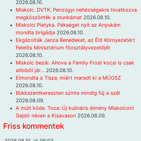
2026.08.10.
Miskolc. DVTK. Pénzügyi nehézségekre hivatkozva
megköszönték a munkámat
2026.08.10.
Miskolci Pletyka. Pékséget nyit az Anyukám
mondta brigádja
2026.08.10.
Ekgázolták Janza Benedeket, az Élő Környezetért
Felelős Minisztérium főosztályvezetőjét
2026.08.10.
Miskolc bezár. Ahova a Family Frost kocsi is csak
alibiből jár…
2026.08.10.
Elmondta a Tisza, miért maradt ki a MÚOSZ
2026.08.10.
Bükkszentkereszten szinte mindig fúj a szél
2026.08.09.
A múlt köde. Toca: Új kulináris élmény Miskolcon!
Gajdó néven a Kisavason
2026.08.09.
Friss kommentek
2026.08.10. at 06:03