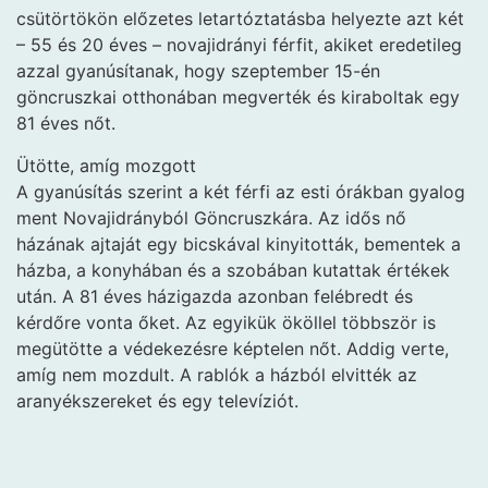
csütörtökön előzetes letartóztatásba helyezte azt két
– 55 és 20 éves – novajidrányi férfit, akiket eredetileg
azzal gyanúsítanak, hogy szeptember 15-én
göncruszkai otthonában megverték és kiraboltak egy
81 éves nőt.
Ütötte, amíg mozgott
A gyanúsítás szerint a két férfi az esti órákban gyalog
ment Novajidrányból Göncruszkára. Az idős nő
házának ajtaját egy bicskával kinyitották, bementek a
házba, a konyhában és a szobában kutattak értékek
után. A 81 éves házigazda azonban felébredt és
kérdőre vonta őket. Az egyikük ököllel többször is
megütötte a védekezésre képtelen nőt. Addig verte,
amíg nem mozdult. A rablók a házból elvitték az
aranyékszereket és egy televíziót.