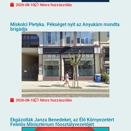
2026-08-10
Nincs hozzászólás
Miskolci Pletyka. Pékséget nyit az Anyukám mondta
brigádja
2026-08-10
Nincs hozzászólás
Ekgázolták Janza Benedeket, az Élő Környezetért
Felelős Minisztérium főosztályvezetőjét