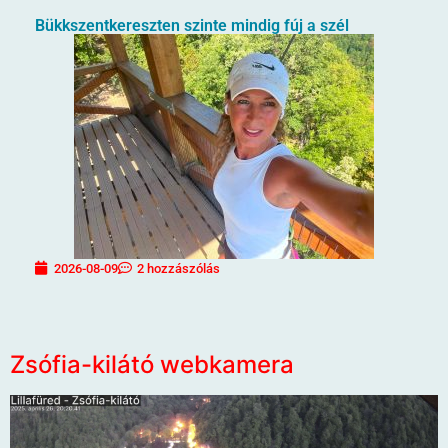
Bükkszentkereszten szinte mindig fúj a szél
2026-08-09
2 hozzászólás
Zsófia-kilátó webkamera