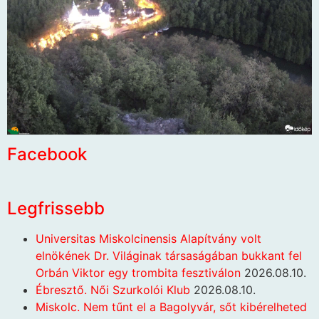
Facebook
Legfrissebb
Universitas Miskolcinensis Alapítvány volt
elnökének Dr. Világinak társaságában bukkant fel
Orbán Viktor egy trombita fesztiválon
2026.08.10.
Ébresztő. Női Szurkolói Klub
2026.08.10.
Miskolc. Nem tűnt el a Bagolyvár, sőt kibérelheted