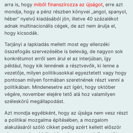
arra is, hogy
miből finanszírozza az újságot
, erre azt
mondja, hogy a pénz részben könyvei „angol, spanyol,
héber” nyelvű kiadásából jön, illetve 40 százalékot
adnak multinacionális cégek, de azt nem árulja el,
hogy kicsodák.
Tarjányi a lapkiadás mellett most egy ellenzéki
összefogás szervezésébe is belevág, de nagyon sok
konkrétumot erről sem árul el az interjúban, így
például, hogy kik lennének a résztvevők, ki lenne a
vezetője, milyen politikusokkal egyeztetett vagy hogy
pontosan milyen formában szeretnének részt venni a
politikában. Mindenesetre azt ígéri, hogy október
végére, november elejére tető alá hoz valamilyen
széleskörű megállapodást.
Azt mondja egyébként, hogy az újsága nem vesz részt
a politikai mozgalma építésében, a mozgalom
alakulásáról szóló cikket pedig azért kellett először