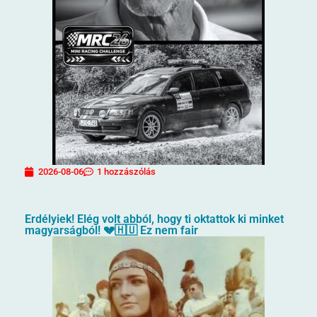
2026-08-06
1 hozzászólás
Erdélyiek! Elég volt abból, hogy ti oktattok ki minket
magyarságból! 💔🇭🇺 Ez nem fair