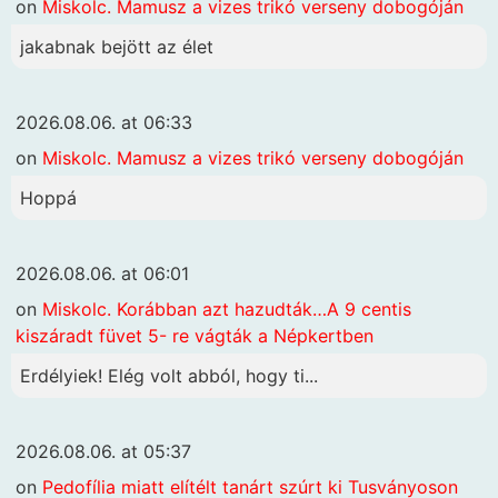
on
Miskolc. Mamusz a vizes trikó verseny dobogóján
jakabnak bejött az élet
2026.08.06. at 06:33
on
Miskolc. Mamusz a vizes trikó verseny dobogóján
Hoppá
2026.08.06. at 06:01
on
Miskolc. Korábban azt hazudták…A 9 centis
kiszáradt füvet 5- re vágták a Népkertben
Erdélyiek! Elég volt abból, hogy ti...
2026.08.06. at 05:37
on
Pedofília miatt elítélt tanárt szúrt ki Tusványoson