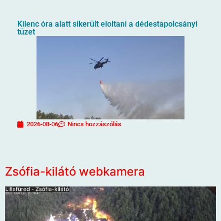
Kilenc óra alatt sikerült eloltani a dédestapolcsányi
tüzet
2026-08-06
Nincs hozzászólás
Zsófia-kilátó webkamera