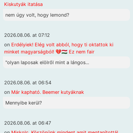
Kiskutyák itatása
nem úgy volt, hogy lemond?
2026.08.06. at 07:12
on
Erdélyiek! Elég volt abból, hogy ti oktattok ki
minket magyarságból! 💔🇭🇺 Ez nem fair
"olyan laposak elölről mint a lángos...
2026.08.06. at 06:54
on
Már kapható. Beemer kutyáknak
Mennyibe kerül?
2026.08.06. at 06:47
on
Miskolc. Köszönünk mindent amit megtanítottál