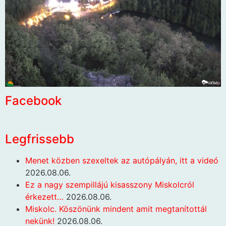
Facebook
Legfrissebb
Menet közben szexeltek az autópályán, itt a videó
2026.08.06.
Ez a nagy szempillájú kisasszony Miskolcról
érkezett…
2026.08.06.
Miskolc. Köszönünk mindent amit megtanítottál
nekünk!
2026.08.06.