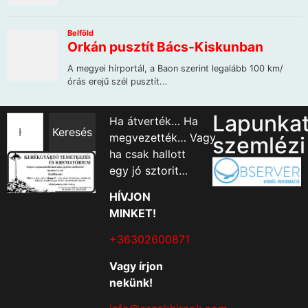
Lapunka
Ha átverték… Ha
Keresés
megvezették… Vagy
szemlézi
ha csak hallott
egy jó sztorit…
HÍVJON
MINKET!
+36302600871
Vagy írjon
nekünk!