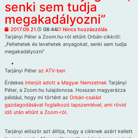
senki sem tudja
megakadályozni”
2017.09.21.
08:44
Nincs hozzászólás
Tarjányi Péter a Zoom.hu-ról eltűnt
Orbán-cikkről:
„Feltehetek és levehetek anyagokat, senki sem tudja
megakadályozni”
Tarjányi Péter
az ATV-ben
Érdekes
interjút adott a Magyar Nemzetnek
Tarjányi
Péter, a Zoom.hu tulajdonosa. Hosszan magyarázza
például, hogy mi történt az
Orbán-család
gazdagodásával foglalkozó lapszemlével, ami rövid
idő után eltűnt a Zoom-ról
.
Tarjányi először azt állítja, hogy a cikknek azért kellett