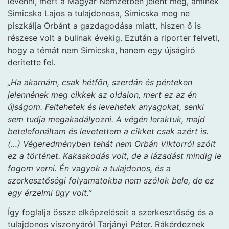
levenni, mert a Magyar Nemzetben jelent meg, aminek
Simicska Lajos a tulajdonosa, Simicska meg ne
piszkálja Orbánt a gazdagodása miatt, hiszen ő is
részese volt a bulinak évekig. Ezután a riporter felveti,
hogy a témát nem Simicska, hanem egy újságíró
derítette fel.
„Ha akarnám, csak hétfőn, szerdán és pénteken
jelennének meg cikkek az oldalon, mert ez az én
újságom. Feltehetek és levehetek anyagokat, senki
sem tudja megakadályozni. A végén leraktuk, majd
betelefonáltam és levetettem a cikket csak azért is.
(…) Végeredményben tehát nem Orbán Viktorról szólt
ez a történet. Kakaskodás volt, de a lázadást mindig le
fogom verni. Én vagyok a tulajdonos, és a
szerkesztőségi folyamatokba nem szólok bele, de ez
egy érzelmi ügy volt.”
Így foglalja össze elképzeléseit a szerkesztőség és a
tulajdonos viszonyáról Tarjányi Péter. Rákérdeznek