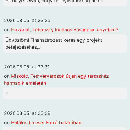
Ez hülye. Olyan, hogy fél-nyilvánosság nem...
2026.08.05. at 23:35
on
Hírzárlat. Lehoczky különös vásárlásai ügyében?
Üdvözlöm! Finanszírozást keres egy projekt
befejezéséhez,...
2026.08.05. at 23:31
on
Miskolc. Testvérvárosok útján egy társasház
harmadik emeletén
C
2026.08.05. at 23:29
on
Halálos baleset Forró határában