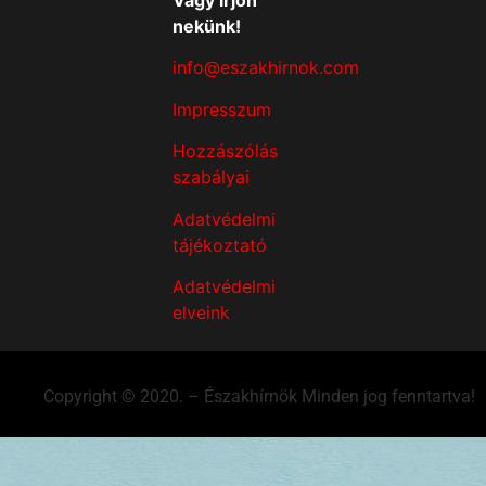
Vagy írjon
nekünk!
info@eszakhirnok.com
Impresszum
Hozzászólás
szabályai
Adatvédelmi
tájékoztató
Adatvédelmi
elveink
Copyright © 2020. – Északhírnök Minden jog fenntartva!