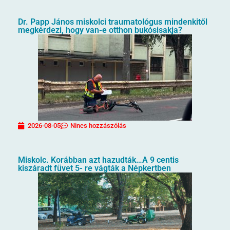
Dr. Papp János miskolci traumatológus mindenkitől
megkérdezi, hogy van-e otthon bukósisakja?
2026-08-05
Nincs hozzászólás
Miskolc. Korábban azt hazudták…A 9 centis
kiszáradt füvet 5- re vágták a Népkertben