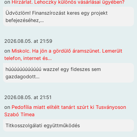
on
Hírzárlat. Lehoczky különös vásárlásai ügyében?
Üdvözlöm! Finanszírozást keres egy projekt
befejezéséhez,...
2026.08.05. at 21:59
on
Miskolc. Ha jön a gördülő áramszünet. Lemerült
telefon, internet és…
húúúúúúúúúúúú wazze! egy fideszes sem
gazdagodott...
2026.08.05. at 21:51
on
Pedofília miatt elítélt tanárt szúrt ki Tusványoson
Szabó Tímea
Titkosszolgálati együttműködés