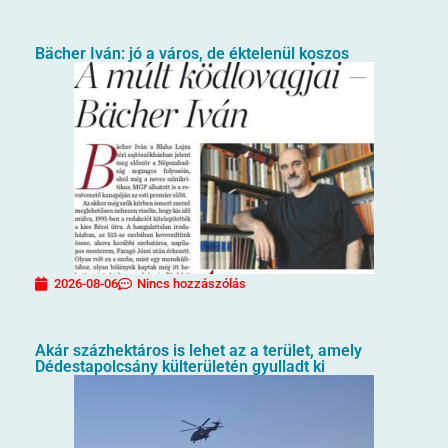
Bächer Iván: jó a város, de éktelenül koszos
2026-08-06
Nincs hozzászólás
Akár százhektáros is lehet az a terület, amely
Dédestapolcsány külterületén gyulladt ki