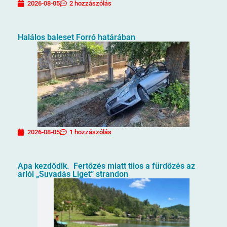
2026-08-05
2 hozzászólás
Halálos baleset Forró határában
2026-08-05
1 hozzászólás
Apa kezdődik. Fertőzés miatt tilos a fürdőzés az
arlói „Suvadás Liget” strandon