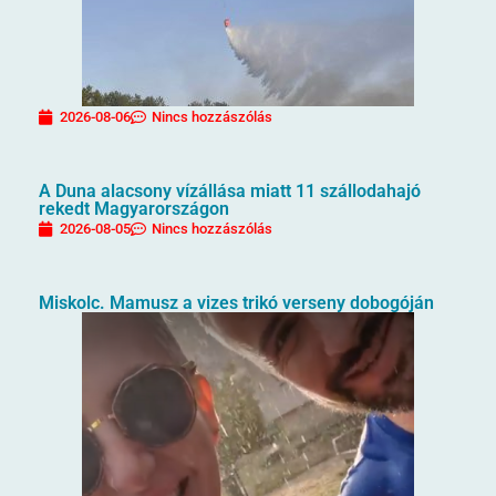
2026-08-06
Nincs hozzászólás
A Duna alacsony vízállása miatt 11 szállodahajó
rekedt Magyarországon
2026-08-05
Nincs hozzászólás
Miskolc. Mamusz a vizes trikó verseny dobogóján