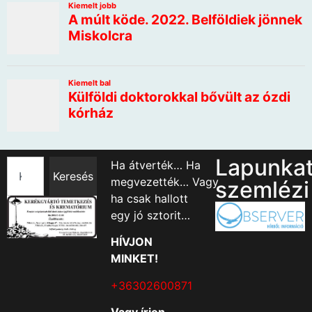
Lapunka
Ha átverték… Ha
Keresés
megvezették… Vagy
szemlézi
ha csak hallott
egy jó sztorit…
HÍVJON
MINKET!
+36302600871