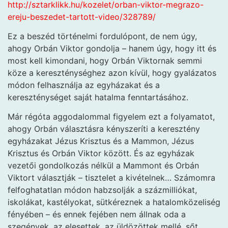
http://sztarklikk.hu/kozelet/orban-viktor-megrazo-
ereju-beszedet-tartott-video/328789/
Ez a beszéd történelmi fordulópont, de nem úgy,
ahogy Orbán Viktor gondolja – hanem úgy, hogy itt és
most kell kimondani, hogy Orbán Viktornak semmi
köze a kereszténységhez azon kívül, hogy gyalázatos
módon felhasználja az egyházakat és a
kereszténységet saját hatalma fenntartásához.
Már régóta aggodalommal figyelem ezt a folyamatot,
ahogy Orbán választásra kényszeríti a keresztény
egyházakat Jézus Krisztus és a Mammon, Jézus
Krisztus és Orbán Viktor között. És az egyházak
vezetői gondolkozás nélkül a Mammont és Orbán
Viktort választják – tisztelet a kivételnek… Számomra
felfoghatatlan módon habzsolják a százmilliókat,
iskolákat, kastélyokat, sütkéreznek a hatalomközeliség
fényében – és ennek fejében nem állnak oda a
szegények, az elesettek, az üldözöttek mellé, sőt