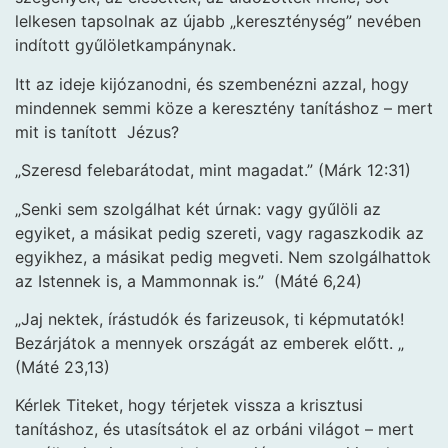
lelkesen tapsolnak az újabb „kereszténység” nevében
indított gyűlöletkampánynak.
Itt az ideje kijózanodni, és szembenézni azzal, hogy
mindennek semmi köze a keresztény tanításhoz – mert
mit is tanított Jézus?
„Szeresd felebarátodat, mint magadat.” (Márk 12:31)
„Senki sem szolgálhat két úrnak: vagy gyűlöli az
egyiket, a másikat pedig szereti, vagy ragaszkodik az
egyikhez, a másikat pedig megveti. Nem szolgálhattok
az Istennek is, a Mammonnak is.” (Máté 6,24)
„Jaj nektek, írástudók és farizeusok, ti képmutatók!
Bezárjátok a mennyek országát az emberek előtt. „
(Máté 23,13)
Kérlek Titeket, hogy térjetek vissza a krisztusi
tanításhoz, és utasítsátok el az orbáni világot – mert