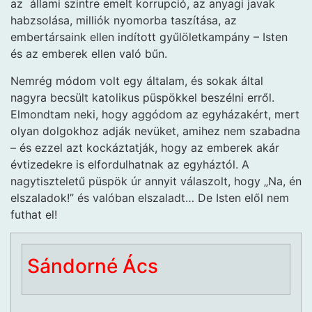
az állami szintre emelt korrupció, az anyagi javak
habzsolása, milliók nyomorba taszítása, az
embertársaink ellen indított gyűlöletkampány – Isten
és az emberek ellen való bűn.
Nemrég módom volt egy általam, és sokak által
nagyra becsült katolikus püspökkel beszélni erről.
Elmondtam neki, hogy aggódom az egyházakért, mert
olyan dolgokhoz adják nevüket, amihez nem szabadna
– és ezzel azt kockáztatják, hogy az emberek akár
évtizedekre is elfordulhatnak az egyháztól. A
nagytiszteletű püspök úr annyit válaszolt, hogy „Na, én
elszaladok!” és valóban elszaladt… De Isten elől nem
futhat el!
Sándorné Ács