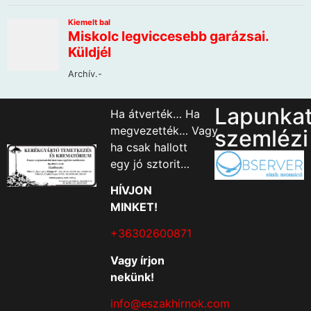
Lapunka
Ha átverték… Ha
megvezették… Vagy
szemlézi
ha csak hallott
egy jó sztorit…
HÍVJON
MINKET!
+36302600871
Vagy írjon
nekünk!
info@eszakhirnok.com