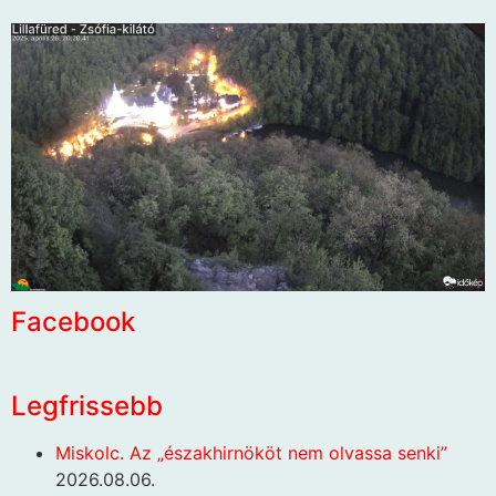
Facebook
Legfrissebb
Miskolc. Az „északhirnököt nem olvassa senki”
2026.08.06.