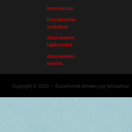
Impresszum
Hozzászólás
szabályai
Adatvédelmi
tájékoztató
Adatvédelmi
elveink
Copyright © 2020. – Északhírnök Minden jog fenntartva!