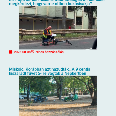
megkérdezi, hogy van-e otthon bukósisakja?
2026-08-05
Nincs hozzászólás
Miskolc. Korábban azt hazudták…A 9 centis
kiszáradt füvet 5- re vágták a Népkertben