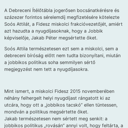
A Debreceni Ítélőtábla jogerősen bocsánatkérésre és
százezer forintos sérelemdíj megfizetésére kötelezte
Soós Attilát, a Fidesz miskolci frakcióvezetőjét, amiért
azt hazudta a nyugdíjasoknak, hogy a Jobbik
képviselője, Jakab Péter megsértette őket.
Soós Attila természetesen ezt sem a miskolci, sem a
debreceni bíróság előtt nem tudta bizonyítani, miután
a jobbikos politikus soha semmilyen sértő
megjegyzést nem tett a nyugdíjasokra.
Mint ismert, a miskolci Fidesz 2015 novemberében
néhány felhergelt helyi nyugdíjast rángatott ki az
utcára, hogy ott a „jobbikos tacskó” ellen tüntessen,
mondván a politikus megsértette őket.
Jakab természetesen nem sértett meg senkit: a
jobbikos politikus „rovásán” annyi volt, hogy feltárta, a