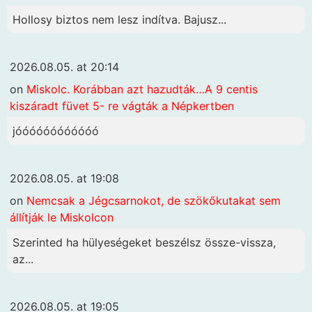
Hollosy biztos nem lesz indítva. Bajusz...
2026.08.05. at 20:14
on
Miskolc. Korábban azt hazudták…A 9 centis
kiszáradt füvet 5- re vágták a Népkertben
jóóóóóóóóóóóó
2026.08.05. at 19:08
on
Nemcsak a Jégcsarnokot, de szökőkutakat sem
állítják le Miskolcon
Szerinted ha hülyeségeket beszélsz össze-vissza,
az...
2026.08.05. at 19:05