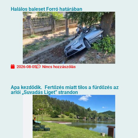
Halálos baleset Forró határában
2026-08-05
Nincs hozzászólás
Apa kezdődik. Fertőzés miatt tilos a fürdőzés az
arlói „Suvadás Liget” strandon