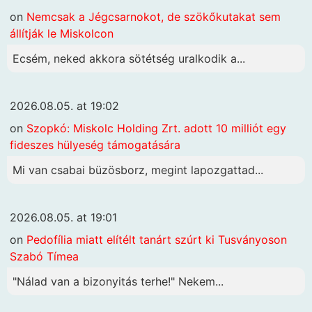
on
Nemcsak a Jégcsarnokot, de szökőkutakat sem
állítják le Miskolcon
Ecsém, neked akkora sötétség uralkodik a...
2026.08.05. at 19:02
on
Szopkó: Miskolc Holding Zrt. adott 10 milliót egy
fideszes hülyeség támogatására
Mi van csabai büzösborz, megint lapozgattad...
2026.08.05. at 19:01
on
Pedofília miatt elítélt tanárt szúrt ki Tusványoson
Szabó Tímea
"Nálad van a bizonyitás terhe!" Nekem...