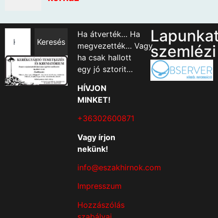
Lapunka
Ha átverték… Ha
Keresés
megvezették… Vagy
szemlézi
ha csak hallott
egy jó sztorit…
HÍVJON
MINKET!
+36302600871
Vagy írjon
nekünk!
info@eszakhirnok.com
Impresszum
Hozzászólás
szabályai