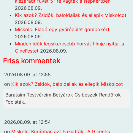
kiszáradt füvet 5- re vágták a Népkertben
2026.08.09.
Kik azok? Zsidók, baloldaliak és ellepik Miskolcot
2026.08.09.
Miskolc. Eladó egy gyárépület gombokért
2026.08.09.
Minden idők legsikeresebb horvát filmje nyitja a
CineFestet
2026.08.09.
Friss kommentek
2026.08.09. at 12:55
on
Kik azok? Zsidók, baloldaliak és ellepik Miskolcot
Barataim Testvéreim Betyárok Csibészek Rendőrök
Focisták...
2026.08.09. at 12:54
on
Miskolc. Korábban azt hazudták…A 9 centis