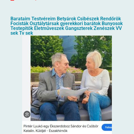
Barataim Testvéreim Betyárok Csibészek Rendőrök
Focisták Osztálytársak gyerekkori barátok Bunyosok
Testepitők Életműveszek Gangszterek Zenészek VV
sek Tv sek