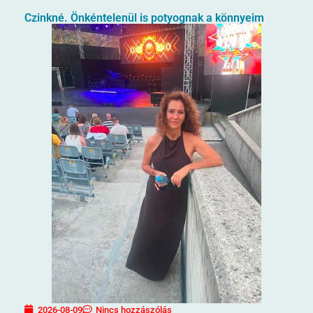
Czinkné. Önkéntelenül is potyognak a könnyeim
2026-08-09
Nincs hozzászólás