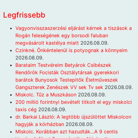
Legfrissebb
Vagyonvisszaszerzési eljárást kérnek a tiszások a
Rogán feleségének egy borsodi faluban
megvásárolt kastélya miatt
2026.08.09.
Czinkné. Önkéntelenül is potyognak a könnyeim
2026.08.09.
Barataim Testvéreim Betyárok Csibészek
Rendőrök Focisták Osztálytársak gyerekkori
barátok Bunyosok Testepitők Életműveszek
Gangszterek Zenészek VV sek Tv sek
2026.08.09.
Miskolc. Tűz a Muszkáson
2026.08.09.
200 millió forintnyi bevételt titkolt el egy miskolci
taxis cég
2026.08.09.
dr. Barkai László: A legtöbb újszülöttet Miskolcon
hagyják a kórházban
2026.08.09.
Miskolc. Korábban azt hazudták…A 9 centis