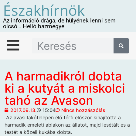
Északhírnök
Az információ drága, de hülyének lenni sem
olcsó… Helló bazmegye
A harmadikról dobta
ki a kutyát a miskolci
tahó az Avason
2017.09.13.
15:04
Nincs hozzászólás
Az avasi lakótelepen élő
férfi először kihajította a
harmadik emeleti ablakon az állatot, majd lesétált és a
testét a közeli kukába dobta.