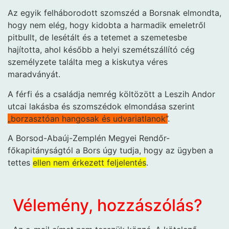
Az egyik felháborodott szomszéd a Borsnak elmondta,
hogy nem elég, hogy kidobta a harmadik emeletről
pitbullt, de lesétált és a tetemet a szemetesbe
hajította, ahol később a helyi szemétszállító cég
személyzete találta meg a kiskutya véres
maradványát.
A férfi és a családja nemrég költözött a Leszih Andor
utcai lakásba és szomszédok elmondása szerint
„borzasztóan hangosak és udvariatlanok”
.
A Borsod-Abaúj-Zemplén Megyei Rendőr-
főkapitányságtól a Bors úgy tudja, hogy az ügy­ben a
tettes
ellen nem érkezett feljelentés
.
Vélemény, hozzászólás?