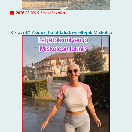
2026-08-09
6 hozzászólás
Kik azok? Zsidók, baloldaliak és ellepik Miskolcot