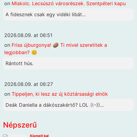
on
Miskolc. Lecsúszó városrészek. Szentpéteri kapu
A fidesznek csak egy vidéki libát...
2026.08.09. at 06:51
on
Friss újburgonya! 🥔 Ti mivel szeretitek a
legjobban? 😊
Rántott hús.
2026.08.09. at 06:27
on
Tippeljen, ki lesz az új köztársasági elnök
Deák Daniella a dákószakértő? LOL :):-))...
Népszerű