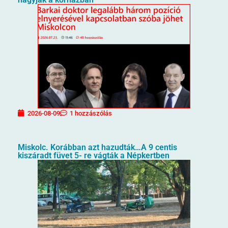
2026-08-09
1 hozzászólás
Miskolc. Korábban azt hazudták…A 9 centis
kiszáradt füvet 5- re vágták a Népkertben