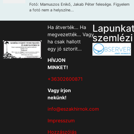
Lapunka
Ha átverték… Ha
megvezették… Vagy
szemlézi
ha csak hallott
egy jó sztorit…
HÍVJON
MINKET!
+36302600871
Vagy írjon
nekünk!
info@eszakhirnok.com
Impresszum
Hozzászólás