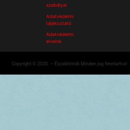
szabályai
Adatvédelmi
tájékoztató
Adatvédelmi
elveink
Copyright © 2020. – Északhírnök Minden jog fenntartva!