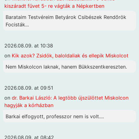
kiszáradt füvet 5- re vágták a Népkertben
Barataim Testvéreim Betyárok Csibészek Rendőrök
Focisták...
2026.08.09. at 10:38
on
Kik azok? Zsidók, baloldaliak és ellepik Miskolcot
Nem Miskolcon laknak, hanem Bükkszentkereszten.
2026.08.09. at 09:51
on
dr. Barkai László: A legtöbb újszülöttet Miskolcon
hagyják a kórházban
Barkai elfogyott, professzor nem is volt....
2026.08.09. at 08:42