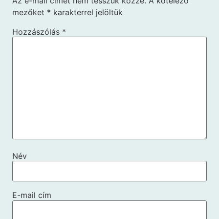
Az e-mail címet nem tesszük közzé.
A kötelező
mezőket
*
karakterrel jelöltük
Hozzászólás
*
Név
E-mail cím